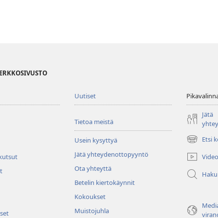
VERKKOSIVUSTO
Uutiset
Pikavalinn
Jätä
Tietoa meistä
yhte
Etsi 
Usein kysyttyä
(avaa
uuden
Jätä yhteydenottopyyntö
Video
 kutsut
ikkunan)
Ota yhteyttä
t
Haku
Betelin kiertokäynnit
Kokoukset
Media
Muistojuhla
set
viran