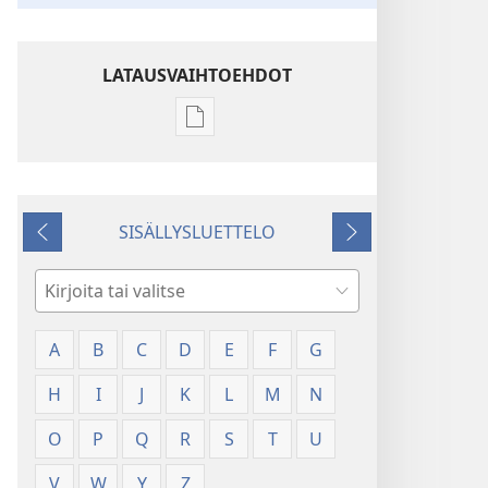
LATAUSVAIHTOEHDOT
Julkaisujen
latausvaihtoehdot
Sanasto
SISÄLLYSLUETTELO
Edellinen
Seuraava
Hae
A
B
C
D
E
F
G
H
I
J
K
L
M
N
O
P
Q
R
S
T
U
V
W
Y
Z