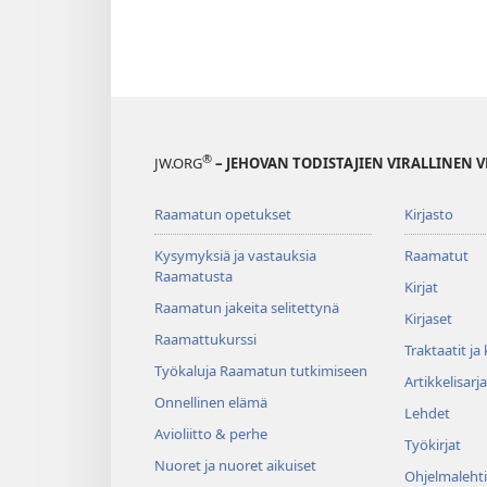
®
JW.ORG
– JEHOVAN TODISTAJIEN VIRALLINEN 
Raamatun opetukset
Kirjasto
Kysymyksiä ja vastauksia
Raamatut
Raamatusta
Kirjat
Raamatun jakeita selitettynä
Kirjaset
Raamattukurssi
Traktaatit ja
Työkaluja Raamatun tutkimiseen
Artikkelisarja
Onnellinen elämä
Lehdet
Avioliitto & perhe
Työkirjat
Nuoret ja nuoret aikuiset
Ohjelmalehti