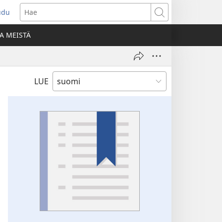
udu
aa
Hae
den
A MEISTÄ
unan)
LUE