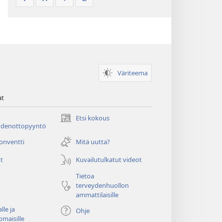
Väriteema
at
Etsi kokous
(avaa
ydenottopyyntö
uuden
ikkunan)
konventti
Mitä uutta?
t
Kuvailutulkatut videot
Tietoa
terveydenhuollon
ammattilaisille
lle ja
Ohje
omaisille