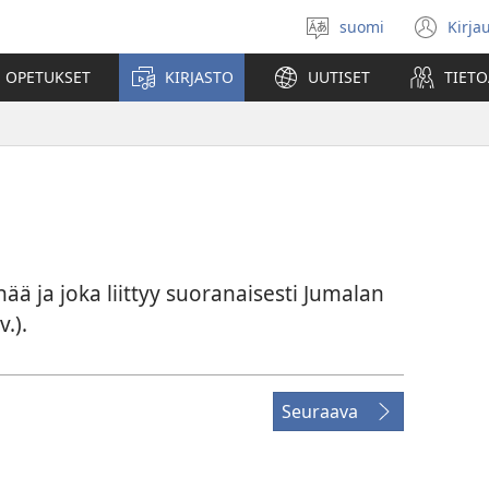
suomi
Kirja
Valitse
(av
kieli
uu
 OPETUKSET
KIRJASTO
UUTISET
TIETO
ikk
hää ja joka liittyy suoranaisesti Jumalan
v.).
Seuraava