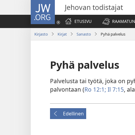
JW.ORG
Jehovan todistajat
ETUSIVU
RAAMATUN
Kirjasto
Kirjat
Sanasto
Pyhä palvelus
Pyhä palvelus
Palvelusta tai työtä, joka on py
palvontaan (
Ro 12:1;
Il 7:15
, ala
Edellinen