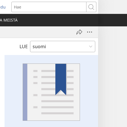
udu
aa
Hae
den
A MEISTÄ
unan)
LUE