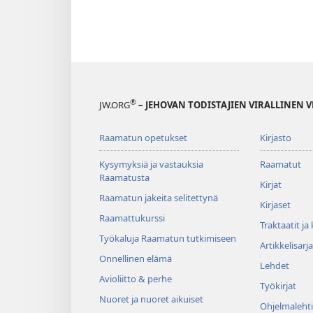
®
JW.ORG
– JEHOVAN TODISTAJIEN VIRALLINEN 
Raamatun opetukset
Kirjasto
Kysymyksiä ja vastauksia
Raamatut
Raamatusta
Kirjat
Raamatun jakeita selitettynä
Kirjaset
Raamattukurssi
Traktaatit ja
Työkaluja Raamatun tutkimiseen
Artikkelisarja
Onnellinen elämä
Lehdet
Avioliitto & perhe
Työkirjat
Nuoret ja nuoret aikuiset
Ohjelmalehti