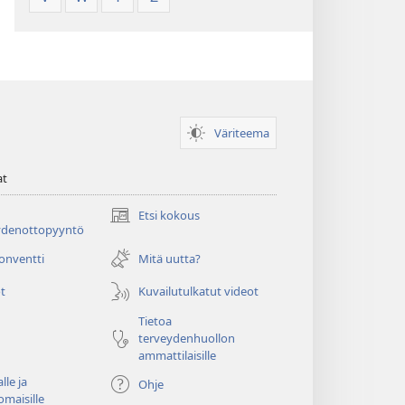
Väriteema
at
Etsi kokous
(avaa
ydenottopyyntö
uuden
ikkunan)
konventti
Mitä uutta?
t
Kuvailutulkatut videot
Tietoa
terveydenhuollon
ammattilaisille
lle ja
Ohje
omaisille