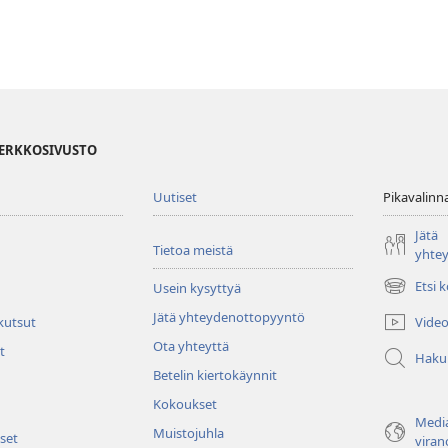
VERKKOSIVUSTO
Uutiset
Pikavalinn
Jätä
Tietoa meistä
yhte
Etsi 
Usein kysyttyä
(avaa
uuden
Jätä yhteydenottopyyntö
Video
 kutsut
ikkunan)
Ota yhteyttä
t
Haku
Betelin kiertokäynnit
Kokoukset
Media
Muistojuhla
set
viran