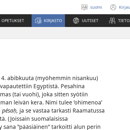
suomi
Kirja
Valitse
(av
kieli
uu
 OPETUKSET
KIRJASTO
UUTISET
TIETO
ikk
ain 14. abibkuuta (myöhemmin nisankuu)
t vapautettiin Egyptistä. Pesahina
mas (tai vuohi), joka sitten syötiin
oman leivän kera. Nimi tulee ’ohimenoa’
a
pésaḥ,
ja se vastaa tarkasti Raamatussa
tä. (Joissain suomalaisissa
sana ”pääsiäinen” tarkoitti alun perin