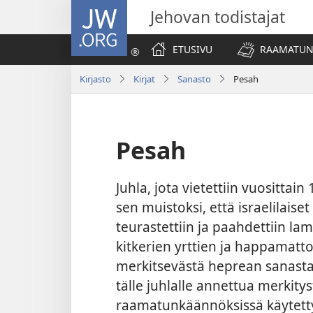
JW.ORG
Jehovan todistajat
ETUSIVU
RAAMATUN
Kirjasto
Kirjat
Sanasto
Pesah
Pesah
Juhla, jota vietettiin vuositt
sen muistoksi, että israelilaise
teurastettiin ja paahdettiin lam
kitkerien yrttien ja happamatt
merkitsevästä heprean sanast
tälle juhlalle annettua merkitys
raamatunkäännöksissä käytetty 