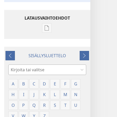
LATAUSVAIHTOEHDOT
Julkaisujen
latausvaihtoehdot
Sanasto
SISÄLLYSLUETTELO
Edellinen
Seuraava
Hae
A
B
C
D
E
F
G
H
I
J
K
L
M
N
O
P
Q
R
S
T
U
V
W
Y
Z