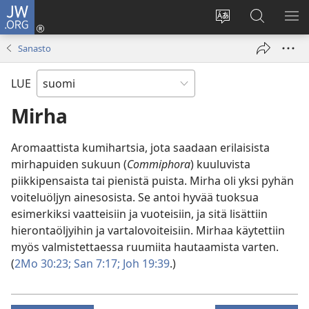
JW.ORG
Kirjaudu
(avaa
Vaihda
Hae
NÄ
uuden
sivuston
JW.ORG-
VA
Sanasto
ikkunan)
kieli
sivustolta
LUE
Mirha
Aromaattista kumihartsia, jota saadaan erilaisista
mirhapuiden sukuun (
Commiphora
) kuuluvista
piikkipensaista tai pienistä puista. Mirha oli yksi pyhän
voiteluöljyn ainesosista. Se antoi hyvää tuoksua
esimerkiksi vaatteisiin ja vuoteisiin, ja sitä lisättiin
hierontaöljyihin ja vartalovoiteisiin. Mirhaa käytettiin
myös valmistettaessa ruumiita hautaamista varten.
(
2Mo 30:23;
San 7:17;
Joh 19:39
.)