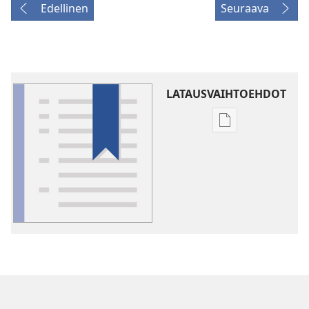
Edellinen
Seuraava
LATAUSVAIHTOEHDOT
Julkaisujen
latausvaihtoehd
Sanasto