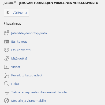
®
JW.ORG
– JEHOVAN TODISTAJIEN VIRALLINEN VERKKOSIVUSTO
Väriteema
Pikavalinnat
Jätä yhteydenottopyyntö
Etsi kokous
(avaa
uuden
Etsi konventti
(avaa
ikkunan)
uuden
Mitä uutta?
ikkunan)
Videot
Kuvailutulkatut videot
Haku
Tietoa terveydenhuollon ammattilaisille
Medialle ja viranomaisille