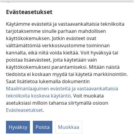
Ohje
Evästeasetukset
Lahjoitukset
(avaa
Käytämme evästeitä ja vastaavankaltaisia tekniikoita
uuden
tarjotaksemme sinulle parhaan mahdollisen
ikkunan)
Vartiotornin VERKKOKIRJASTO
käyttökokemuksen. Jotkin evästeet ovat
(avaa
välttämättömiä verkkosivustomme toiminnan
uuden
®
JW Hub
ikkunan)
kannalta, eikä niitä voida kieltää. Voit hyväksyä tai
(avaa
uuden
poistaa lisäevästeet, joita käytetään vain
®
JW Library
ikkunan)
käyttökokemuksesi parantamiseksi. Mitään näistä
tiedoista ei koskaan myydä tai käytetä markkinointiin.
Watchtower Library
Saat lisätietoa lukemalla dokumentin
Maailmanlaajuinen evästeitä ja vastaavankaltaisia
tekniikoita koskeva käytäntö
. Voit muokata
asetuksiasi milloin tahansa siirtymällä osioon
Copyright
© 2026 Watch Tower Bible and Tract Society of Pennsylvania.
Evästeasetukset
.
Nä
KÄYTTÖEHDOT
|
TIETOSUOJAKÄYTÄNTÖ
|
EVÄSTEASETUKSET
si
Hyväksy
Poista
Muokkaa