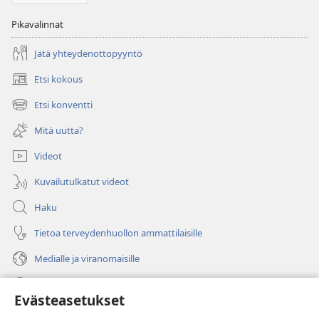
Pikavalinnat
Jätä yhteydenottopyyntö
Etsi kokous
(avaa
uuden
Etsi konventti
(avaa
ikkunan)
uuden
Mitä uutta?
ikkunan)
Videot
Kuvailutulkatut videot
Haku
Tietoa terveydenhuollon ammattilaisille
Medialle ja viranomaisille
Ohje
Evästeasetukset