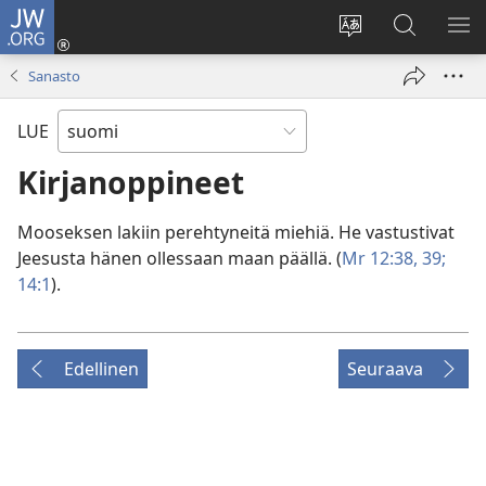
JW.ORG
Kirjaudu
(avaa
Vaihda
Hae
NÄ
uuden
sivuston
JW.ORG-
VA
Sanasto
ikkunan)
kieli
sivustolta
LUE
Kirjanoppineet
Mooseksen lakiin perehtyneitä miehiä. He vastustivat
Jeesusta hänen ollessaan maan päällä. (
Mr 12:38, 39;
14:1
).
Edellinen
Seuraava