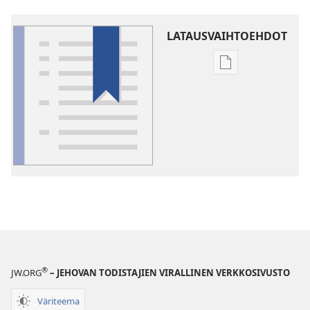
LATAUSVAIHTOEHDOT
Julkaisujen
latausvaihtoehd
Sanasto
®
JW.ORG
– JEHOVAN TODISTAJIEN VIRALLINEN VERKKOSIVUSTO
Väriteema