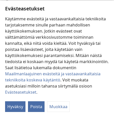
Ohje
Evästeasetukset
Lahjoitukset
(avaa
Käytämme evästeitä ja vastaavankaltaisia tekniikoita
uuden
tarjotaksemme sinulle parhaan mahdollisen
ikkunan)
Vartiotornin VERKKOKIRJASTO
käyttökokemuksen. Jotkin evästeet ovat
(avaa
välttämättömiä verkkosivustomme toiminnan
uuden
®
JW Hub
ikkunan)
kannalta, eikä niitä voida kieltää. Voit hyväksyä tai
(avaa
uuden
poistaa lisäevästeet, joita käytetään vain
®
JW Library
ikkunan)
käyttökokemuksesi parantamiseksi. Mitään näistä
tiedoista ei koskaan myydä tai käytetä markkinointiin.
Watchtower Library
Saat lisätietoa lukemalla dokumentin
Maailmanlaajuinen evästeitä ja vastaavankaltaisia
tekniikoita koskeva käytäntö
. Voit muokata
asetuksiasi milloin tahansa siirtymällä osioon
Copyright
© 2026 Watch Tower Bible and Tract Society of Pennsylvania.
Evästeasetukset
.
Nä
KÄYTTÖEHDOT
|
TIETOSUOJAKÄYTÄNTÖ
|
EVÄSTEASETUKSET
si
Hyväksy
Poista
Muokkaa