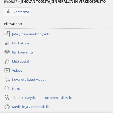
®
JW.ORG
– JEHOVAN TODISTAJIEN VIRALLINEN VERKKOSIVUSTO
Väriteema
Pikavalinnat
Jätä yhteydenottopyyntö
Etsi kokous
(avaa
uuden
Etsi konventti
(avaa
ikkunan)
uuden
Mitä uutta?
ikkunan)
Videot
Kuvailutulkatut videot
Haku
Tietoa terveydenhuollon ammattilaisille
Medialle ja viranomaisille