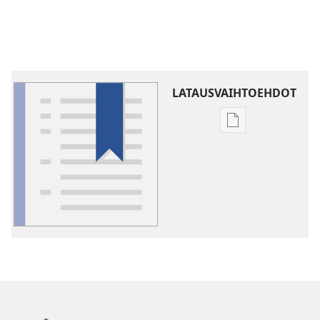
LATAUSVAIHTOEHDOT
Julkaisujen
latausvaihtoehd
Sanasto