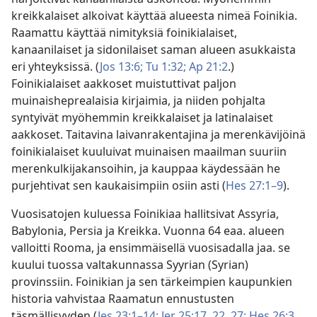
kreikkalaiset alkoivat käyttää alueesta nimeä Foinikia.
Raamattu käyttää nimityksiä foinikialaiset,
kanaanilaiset ja sidonilaiset saman alueen asukkaista
eri yhteyksissä. (
Jos 13:6;
Tu 1:32;
Ap 21:2
.)
Foinikialaiset aakkoset muistuttivat paljon
muinaisheprealaisia kirjaimia, ja niiden pohjalta
syntyivät myöhemmin kreikkalaiset ja latinalaiset
aakkoset. Taitavina laivanrakentajina ja merenkävijöinä
foinikialaiset kuuluivat muinaisen maailman suuriin
merenkulkijakansoihin, ja kauppaa käydessään he
purjehtivat sen kaukaisimpiin osiin asti (
Hes 27:1–9
).
Vuosisatojen kuluessa Foinikiaa hallitsivat Assyria,
Babylonia, Persia ja Kreikka. Vuonna 64 eaa. alueen
valloitti Rooma, ja ensimmäisellä vuosisadalla jaa. se
kuului tuossa valtakunnassa Syyrian (Syrian)
provinssiin. Foinikian ja sen tärkeimpien kaupunkien
historia vahvistaa Raamatun ennustusten
täsmällisyyden (
Jes 23:1–14;
Jer 25:17,
22,
27;
Hes 26:3,