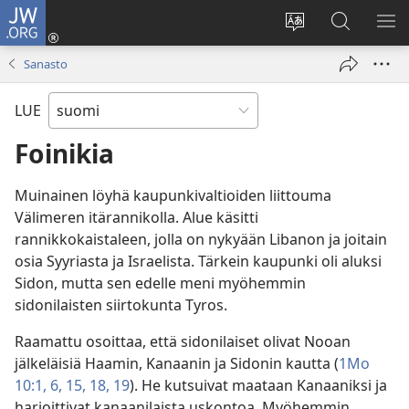
JW.ORG
Kirjaudu
(avaa
Vaihda
Hae
NÄ
uuden
sivuston
JW.ORG-
VA
Sanasto
ikkunan)
kieli
sivustolta
LUE
Foinikia
Muinainen löyhä kaupunkivaltioiden liittouma
Välimeren itärannikolla. Alue käsitti
rannikkokaistaleen, jolla on nykyään Libanon ja joitain
osia Syyriasta ja Israelista. Tärkein kaupunki oli aluksi
Sidon, mutta sen edelle meni myöhemmin
sidonilaisten siirtokunta Tyros.
Raamattu osoittaa, että sidonilaiset olivat Nooan
jälkeläisiä Haamin, Kanaanin ja Sidonin kautta (
1Mo
10:1,
6,
15,
18, 19
). He kutsuivat maataan Kanaaniksi ja
harjoittivat kanaanilaista uskontoa. Myöhemmin