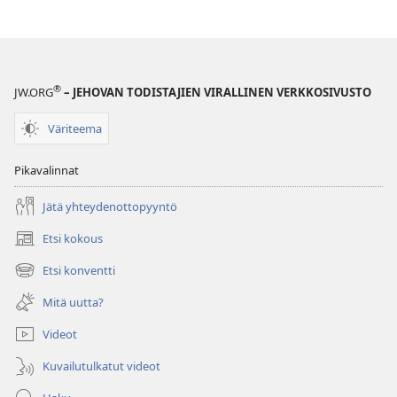
®
JW.ORG
– JEHOVAN TODISTAJIEN VIRALLINEN VERKKOSIVUSTO
Väriteema
Pikavalinnat
Jätä yhteydenottopyyntö
Etsi kokous
(avaa
uuden
Etsi konventti
(avaa
ikkunan)
uuden
Mitä uutta?
ikkunan)
Videot
Kuvailutulkatut videot