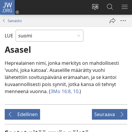
JW.ORG
Kirjaudu
(avaa
Vaihda
Hae
NÄ
uuden
sivuston
JW.ORG-
VA
Sanasto
ikkunan)
kieli
sivustolta
LUE
Asasel
Heprealainen nimi, jonka merkitys on mahdollisesti
’vuohi, joka katoaa’. Asaselille määrätty vuohi
lähetettiin sovituspäivänä erämaahan, ja se kantoi
kuvaannollisesti pois synnit, jotka kansa oli tehnyt
menneenä vuonna. (
3Mo 16:8,
10
.)
Edellinen
Seuraava