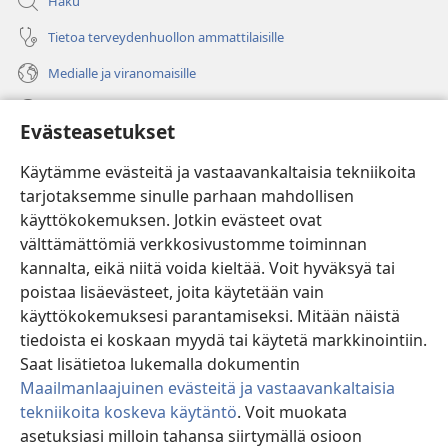
Haku
Tietoa terveydenhuollon ammattilaisille
Medialle ja viranomaisille
Ohje
Evästeasetukset
Lahjoitukset
(avaa
Käytämme evästeitä ja vastaavankaltaisia tekniikoita
uuden
tarjotaksemme sinulle parhaan mahdollisen
ikkunan)
Vartiotornin VERKKOKIRJASTO
käyttökokemuksen. Jotkin evästeet ovat
(avaa
välttämättömiä verkkosivustomme toiminnan
uuden
®
JW Hub
ikkunan)
kannalta, eikä niitä voida kieltää. Voit hyväksyä tai
(avaa
uuden
poistaa lisäevästeet, joita käytetään vain
®
JW Library
ikkunan)
käyttökokemuksesi parantamiseksi. Mitään näistä
tiedoista ei koskaan myydä tai käytetä markkinointiin.
Watchtower Library
Saat lisätietoa lukemalla dokumentin
Maailmanlaajuinen evästeitä ja vastaavankaltaisia
tekniikoita koskeva käytäntö
. Voit muokata
asetuksiasi milloin tahansa siirtymällä osioon