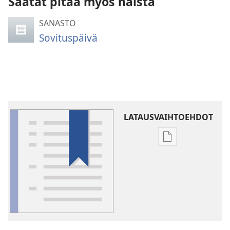
Saatat pitää myös näistä
SANASTO
Sovituspäivä
LATAUSVAIHTOEHDOT
Julkaisujen
latausvaihtoehd
Sanasto