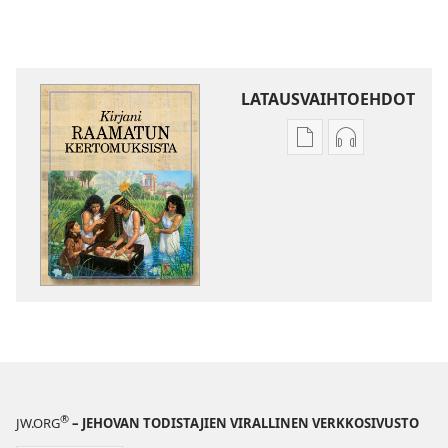
LATAUSVAIHTOEHDOT
Julkaisujen
Äänitteiden
latausvaihtoehdot
latausvaihto
Kirjani
Kirjani
Raamatun
Raamatun
kertomuksista
kertomuksist
®
JW.ORG
– JEHOVAN TODISTAJIEN VIRALLINEN VERKKOSIVUSTO