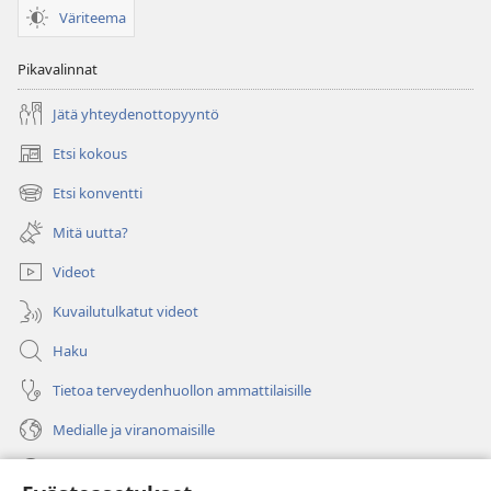
Väriteema
Pikavalinnat
Jätä yhteydenottopyyntö
Etsi kokous
(avaa
uuden
Etsi konventti
(avaa
ikkunan)
uuden
Mitä uutta?
ikkunan)
Videot
Kuvailutulkatut videot
Haku
Tietoa terveydenhuollon ammattilaisille
Medialle ja viranomaisille
Ohje