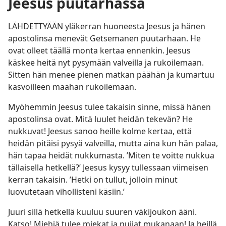
Jeesus puutarhassa
LÄHDETTYÄÄN yläkerran huoneesta Jeesus ja hänen
apostolinsa menevät Getsemanen puutarhaan. He
ovat olleet täällä monta kertaa ennenkin. Jeesus
käskee heitä nyt pysymään valveilla ja rukoilemaan.
Sitten hän menee pienen matkan päähän ja kumartuu
kasvoilleen maahan rukoilemaan.
Myöhemmin Jeesus tulee takaisin sinne, missä hänen
apostolinsa ovat. Mitä luulet heidän tekevän? He
nukkuvat! Jeesus sanoo heille kolme kertaa, että
heidän pitäisi pysyä valveilla, mutta aina kun hän palaa,
hän tapaa heidät nukkumasta. ’Miten te voitte nukkua
tällaisella hetkellä?’ Jeesus kysyy tullessaan viimeisen
kerran takaisin. ’Hetki on tullut, jolloin minut
luovutetaan vihollisteni käsiin.’
Juuri sillä hetkellä kuuluu suuren väkijoukon ääni.
Katso! Miehiä tulee miekat ja nuijat mukanaan! Ja heillä