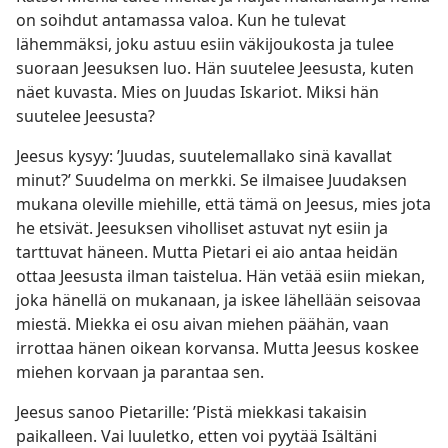
on soihdut antamassa valoa. Kun he tulevat
lähemmäksi, joku astuu esiin väkijoukosta ja tulee
suoraan Jeesuksen luo. Hän suutelee Jeesusta, kuten
näet kuvasta. Mies on Juudas Iskariot. Miksi hän
suutelee Jeesusta?
Jeesus kysyy: ’Juudas, suutelemallako sinä kavallat
minut?’ Suudelma on merkki. Se ilmaisee Juudaksen
mukana oleville miehille, että tämä on Jeesus, mies jota
he etsivät. Jeesuksen viholliset astuvat nyt esiin ja
tarttuvat häneen. Mutta Pietari ei aio antaa heidän
ottaa Jeesusta ilman taistelua. Hän vetää esiin miekan,
joka hänellä on mukanaan, ja iskee lähellään seisovaa
miestä. Miekka ei osu aivan miehen päähän, vaan
irrottaa hänen oikean korvansa. Mutta Jeesus koskee
miehen korvaan ja parantaa sen.
Jeesus sanoo Pietarille: ’Pistä miekkasi takaisin
paikalleen. Vai luuletko, etten voi pyytää Isältäni