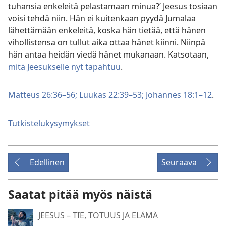
tuhansia enkeleitä pelastamaan minua?’ Jeesus tosiaan
voisi tehdä niin. Hän ei kuitenkaan pyydä Jumalaa
lähettämään enkeleitä, koska hän tietää, että hänen
vihollistensa on tullut aika ottaa hänet kiinni. Niinpä
hän antaa heidän viedä hänet mukanaan. Katsotaan,
mitä Jeesukselle nyt tapahtuu
.
Matteus 26:36–56;
Luukas 22:39–53;
Johannes 18:1–12
.
Tutkistelukysymykset
Edellinen
Seuraava
Saatat pitää myös näistä
JEESUS – TIE, TOTUUS JA ELÄMÄ