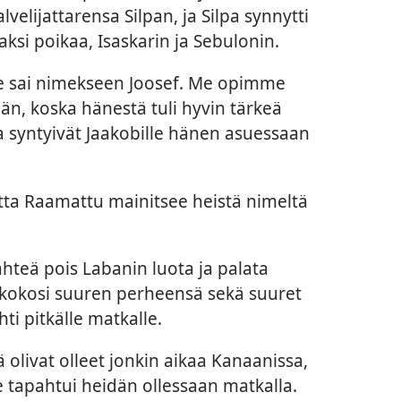
lvelijattarensa Silpan, ja Silpa synnytti
kaksi poikaa, Isaskarin ja Sebulonin.
Se sai nimekseen Joosef. Me opimme
, koska hänestä tuli hyvin tärkeä
a syntyivät Jaakobille hänen asuessaan
utta Raamattu mainitsee heistä nimeltä
 lähteä pois Labanin luota ja palata
 kokosi suuren perheensä sekä suuret
ti pitkälle matkalle.
olivat olleet jonkin aikaa Kanaanissa,
e tapahtui heidän ollessaan matkalla.