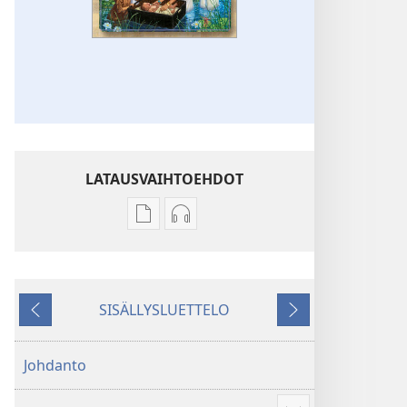
LATAUSVAIHTOEHDOT
Julkaisujen
Äänitteiden
latausvaihtoehdot
latausvaihtoehdot
Kirjani
Kirjani
Raamatun
Raamatun
SISÄLLYSLUETTELO
kertomuksista
kertomuksista
Edellinen
Seuraava
Johdanto