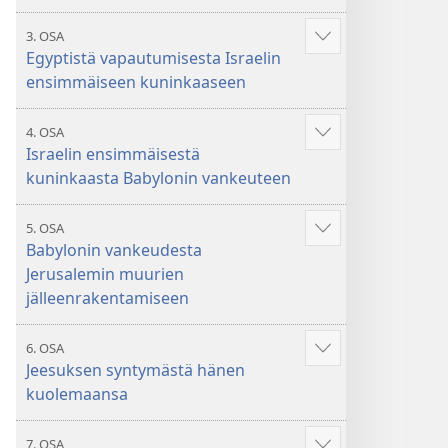
3. OSA
Näytä
Egyptistä vapautumisesta Israelin
enemmän
ensimmäiseen kuninkaaseen
4. OSA
Näytä
Israelin ensimmäisestä
enemmän
kuninkaasta Babylonin vankeuteen
5. OSA
Näytä
Babylonin vankeudesta
enemmän
Jerusalemin muurien
jälleenrakentamiseen
6. OSA
Näytä
Jeesuksen syntymästä hänen
enemmän
kuolemaansa
7. OSA