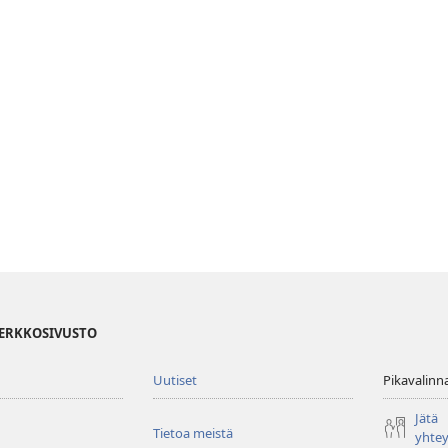
VERKKOSIVUSTO
Uutiset
Pikavalinn
Jätä
Tietoa meistä
yhte