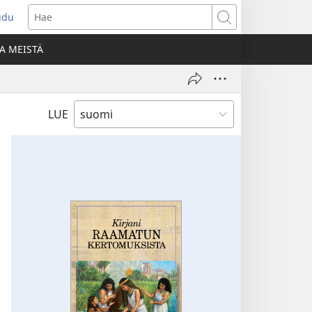
udu
aa
Hae
den
A MEISTÄ
unan)
LUE