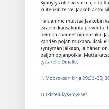
Synnytys oli niin vaikea, että Ra
kuitenkin terve. Jaakob antoi s
Haluamme muistaa Jaakobin ka
Israelin kansakunta polveutui h
heimoa saaneet nimensäkin Ja
kahden pojan mukaan. Iisak eli
syntymän jälkeen, ja hänen on 
paljon pojanpoikia. Mutta kat
tyttärelle Dinalle
.
1. Mooseksen kirja 29:32–35;
30
Tutkistelukysymykset