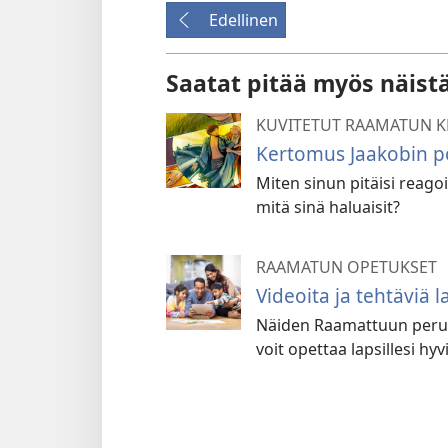
Edellinen
Saatat pitää myös näist
KUVITETUT RAAMATUN 
Kertomus Jaakobin po
Miten sinun pitäisi reagoid
mitä sinä haluaisit?
RAAMATUN OPETUKSET
Videoita ja tehtäviä la
Näiden Raamattuun perust
voit opettaa lapsillesi hyv