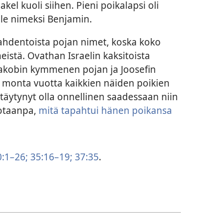
akel kuoli siihen. Pieni poikalapsi oli
ille nimeksi Benjamin.
hdentoista pojan nimet, koska koko
eistä. Ovathan Israelin kaksitoista
akobin kymmenen pojan ja Joosefin
 monta vuotta kaikkien näiden poikien
täytynyt olla onnellinen saadessaan niin
sotaanpa,
mitä tapahtui hänen poikansa
:1–26;
35:16–19;
37:35
.