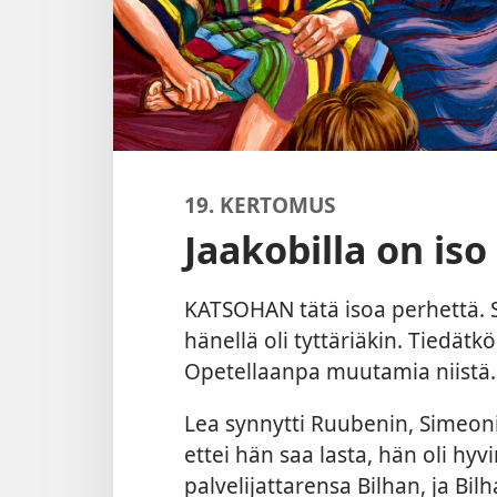
19. KERTOMUS
Jaakobilla on iso
KATSOHAN tätä isoa perhettä. Si
hänellä oli tyttäriäkin. Tiedä
Opetellaanpa muutamia niistä.
Lea synnytti Ruubenin, Simeoni
ettei hän saa lasta, hän oli hyv
palvelijattarensa Bilhan, ja Bilh