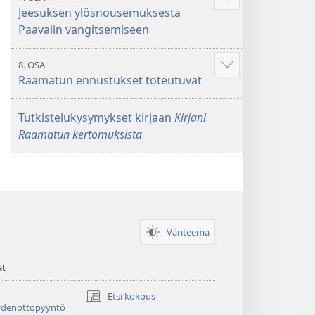
Näytä
Jeesuksen ylösnousemuksesta
enemmän
Paavalin vangitsemiseen
8. OSA
Näytä
Raamatun ennustukset toteutuvat
enemmän
Tutkistelukysymykset kirjaan
Kirjani
Raamatun kertomuksista
Väriteema
at
Etsi kokous
(avaa
ydenottopyyntö