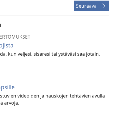
Seuraava
ä
KERTOMUKSET
jista
a, kun veljesi, sisaresi tai ystäväsi saa jotain,
psille
uvien videoiden ja hauskojen tehtävien avulla
iä arvoja.