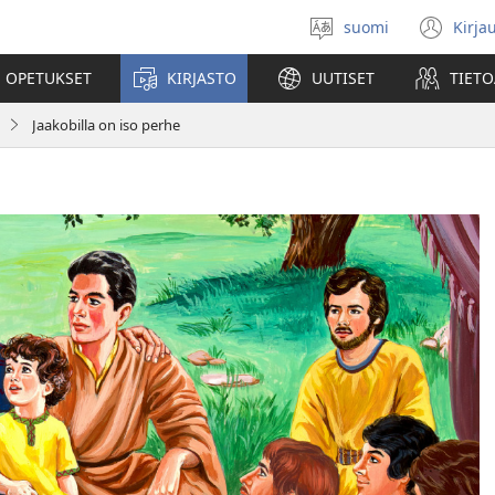
suomi
Kirja
Valitse
(av
kieli
uu
 OPETUKSET
KIRJASTO
UUTISET
TIETO
ikk
Jaakobilla on iso perhe