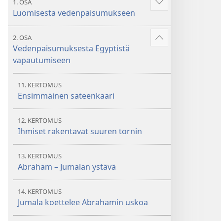
1. OSA
Näytä
Luomisesta vedenpaisumukseen
enemmän
2. OSA
Näytä
Vedenpaisumuksesta Egyptistä
enemmän
vapautumiseen
11. KERTOMUS
Ensimmäinen sateenkaari
12. KERTOMUS
Ihmiset rakentavat suuren tornin
13. KERTOMUS
Abraham – Jumalan ystävä
14. KERTOMUS
Jumala koettelee Abrahamin uskoa