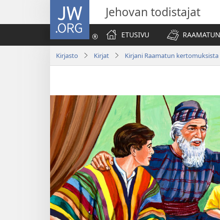
JW.ORG
Jehovan todistajat
ETUSIVU
RAAMATUN
Kirjasto
Kirjat
Kirjani Raamatun kertomuksista