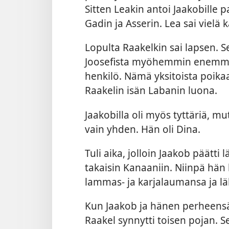
Sitten Leakin antoi Jaakobille pa
Gadin ja Asserin. Lea sai vielä 
Lopulta Raakelkin sai lapsen. 
Joosefista myöhemmin enemmän
henkilö. Nämä yksitoista poika
Raakelin isän Labanin luona.
Jaakobilla oli myös tyttäriä, m
vain yhden. Hän oli Dina.
Tuli aika, jolloin Jaakob päätti
takaisin Kanaaniin. Niinpä hän
lammas- ja karjalaumansa ja läh
Kun Jaakob ja hänen perheensä 
Raakel synnytti toisen pojan. S