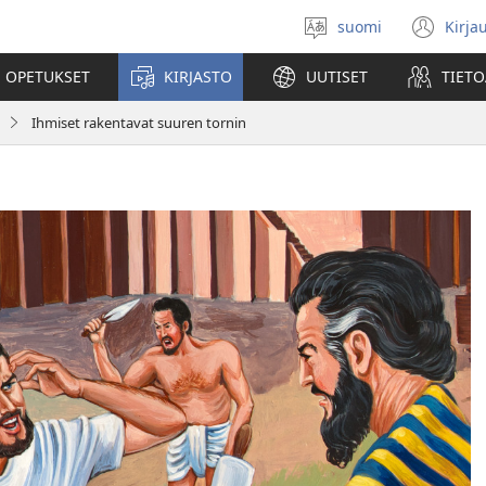
suomi
Kirja
Valitse
(av
kieli
uu
 OPETUKSET
KIRJASTO
UUTISET
TIETO
ikk
Ihmiset rakentavat suuren tornin