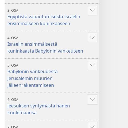
3. OSA
Näytä
Egyptistä vapautumisesta Israelin
enemmän
ensimmäiseen kuninkaaseen
4. OSA
Näytä
Israelin ensimmäisestä
enemmän
kuninkaasta Babylonin vankeuteen
5. OSA
Näytä
Babylonin vankeudesta
enemmän
Jerusalemin muurien
jälleenrakentamiseen
6. OSA
Näytä
Jeesuksen syntymästä hänen
enemmän
kuolemaansa
7. OSA