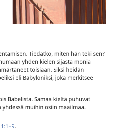
kentamisen. Tiedätkö, miten hän teki sen?
humaan yhden kielen sijasta monia
mmärtäneet toisiaan. Siksi heidän
liksi eli Babyloniksi, joka merkitsee
ois Babelista. Samaa kieltä puhuvat
n yhdessä muihin osiin maailmaa.
1:1–9
.