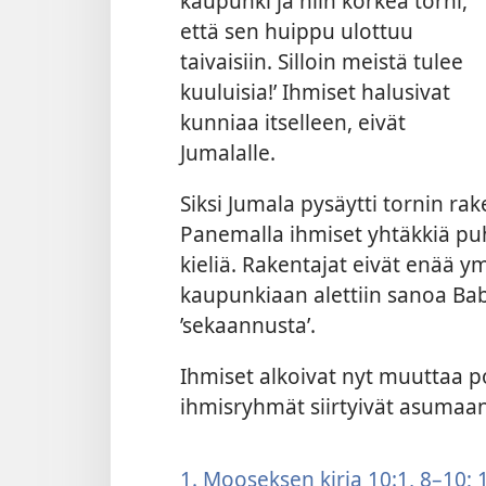
kaupunki ja niin korkea torni,
että sen huippu ulottuu
taivaisiin. Silloin meistä tulee
kuuluisia!’ Ihmiset halusivat
kunniaa itselleen, eivät
Jumalalle.
Siksi Jumala pysäytti tornin ra
Panemalla ihmiset yhtäkkiä pu
kieliä. Rakentajat eivät enää y
kaupunkiaan alettiin sanoa Babe
’sekaannusta’.
Ihmiset alkoivat nyt muuttaa p
ihmisryhmät siirtyivät asumaa
1. Mooseksen kirja 10:1,
8–10;
1