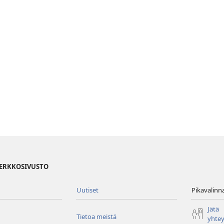
VERKKOSIVUSTO
Uutiset
Pikavalinn
Jätä
Tietoa meistä
yhte