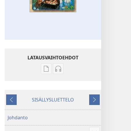
LATAUSVAIHTOEHDOT
Julkaisujen
Äänitteiden
latausvaihtoehdot
latausvaihtoehdot
Kirjani
Kirjani
Raamatun
Raamatun
SISÄLLYSLUETTELO
kertomuksista
kertomuksista
Edellinen
Seuraava
Johdanto