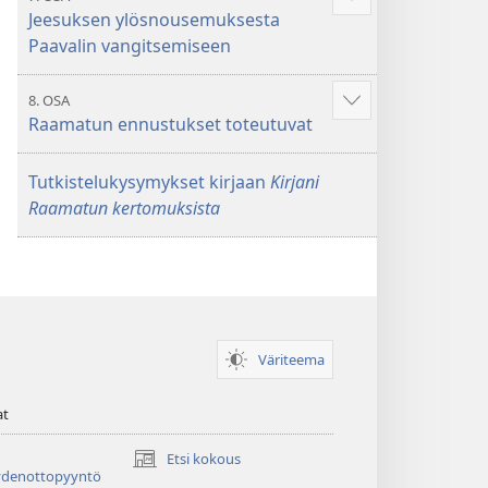
Näytä
Jeesuksen ylösnousemuksesta
enemmän
Paavalin vangitsemiseen
8. OSA
Näytä
Raamatun ennustukset toteutuvat
enemmän
Tutkistelukysymykset kirjaan
Kirjani
Raamatun kertomuksista
Väriteema
at
Etsi kokous
(avaa
ydenottopyyntö