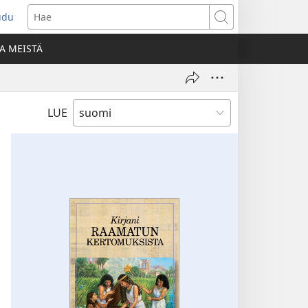
udu
aa
Hae
den
A MEISTÄ
unan)
LUE