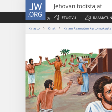
JW.ORG
Jehovan todistajat
ETUSIVU
RAAMATUN
Kirjasto
Kirjat
Kirjani Raamatun kertomuksista