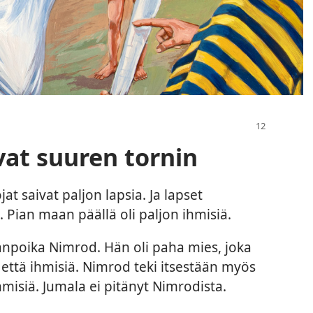
vat suuren tornin
 saivat paljon lapsia. Ja lapset
a. Pian maan päällä oli paljon ihmisiä.
anpoika Nimrod. Hän oli paha mies, joka
 että ihmisiä. Nimrod teki itsestään myös
hmisiä. Jumala ei pitänyt Nimrodista.