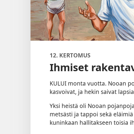
12. KERTOMUS
Ihmiset rakenta
KULUI monta vuotta. Nooan pojat
kasvoivat, ja hekin saivat lapsi
Yksi heistä oli Nooan pojanpoj
metsästi ja tappoi sekä eläimiä
kuninkaan hallitakseen toisia i