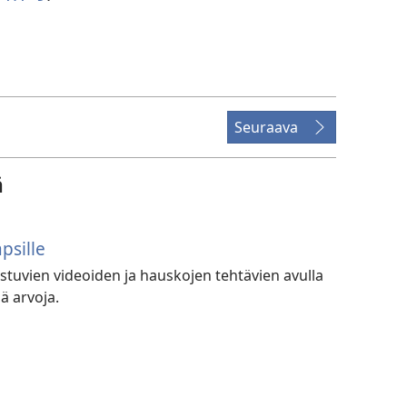
Seuraava
ä
psille
uvien videoiden ja hauskojen tehtävien avulla
iä arvoja.