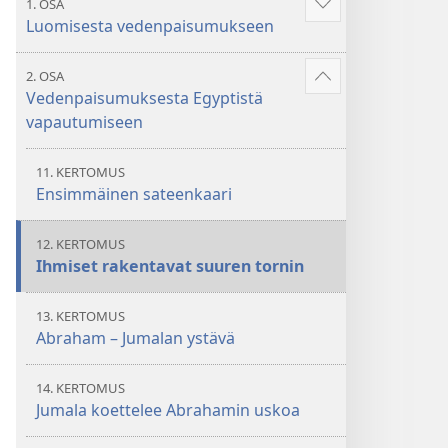
1. OSA
Näytä
Luomisesta vedenpaisumukseen
enemmän
2. OSA
Näytä
Vedenpaisumuksesta Egyptistä
enemmän
vapautumiseen
11. KERTOMUS
Ensimmäinen sateenkaari
12. KERTOMUS
Ihmiset rakentavat suuren tornin
13. KERTOMUS
Abraham – Jumalan ystävä
14. KERTOMUS
Jumala koettelee Abrahamin uskoa