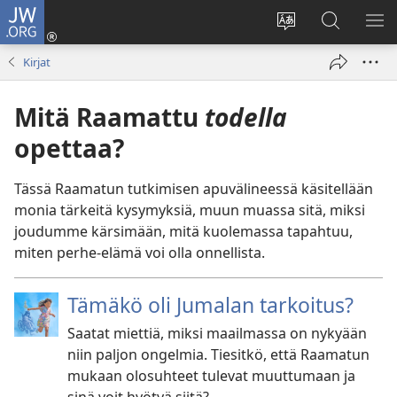
JW.ORG
Kirjaudu
(avaa
Vaihda
Hae
NÄ
uuden
sivuston
JW.ORG-
VA
Kirjat
ikkunan)
kieli
sivustolta
Mitä Raamattu
todella
opettaa?
Tässä Raamatun tutkimisen apuvälineessä käsitellään
monia tärkeitä kysymyksiä, muun muassa sitä, miksi
joudumme kärsimään, mitä kuolemassa tapahtuu,
miten perhe-elämä voi olla onnellista.
Tämäkö oli Jumalan tarkoitus?
Saatat miettiä, miksi maailmassa on nykyään
niin paljon ongelmia. Tiesitkö, että Raamatun
mukaan olosuhteet tulevat muuttumaan ja