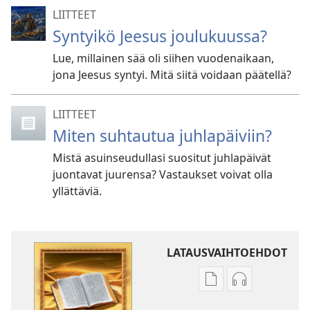
LIITTEET
Syntyikö Jeesus joulukuussa?
Lue, millainen sää oli siihen vuodenaikaan,
jona Jeesus syntyi. Mitä siitä voidaan päätellä?
LIITTEET
Miten suhtautua juhlapäiviin?
Mistä asuinseudullasi suositut juhlapäivät
juontavat juurensa? Vastaukset voivat olla
yllättäviä.
LATAUSVAIHTOEHDOT
Julkaisujen
Äänitteiden
latausvaihtoehdot
latausvaihto