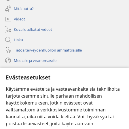
(avaa
ikkunan)
uuden
Mitä uutta?
ikkunan)
Videot
Kuvailutulkatut videot
Haku
Tietoa terveydenhuollon ammattilaisille
Medialle ja viranomaisille
Ohje
Evästeasetukset
Lahjoitukset
(avaa
Käytämme evästeitä ja vastaavankaltaisia tekniikoita
uuden
tarjotaksemme sinulle parhaan mahdollisen
ikkunan)
Vartiotornin VERKKOKIRJASTO
käyttökokemuksen. Jotkin evästeet ovat
(avaa
välttämättömiä verkkosivustomme toiminnan
uuden
®
JW Hub
ikkunan)
kannalta, eikä niitä voida kieltää. Voit hyväksyä tai
(avaa
uuden
poistaa lisäevästeet, joita käytetään vain
®
JW Library
ikkunan)