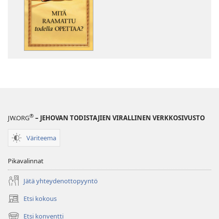
Mitä
Mitä
Raamattu
Raamattu
todella
todella
opettaa?
opettaa?
®
JW.ORG
– JEHOVAN TODISTAJIEN VIRALLINEN VERKKOSIVUSTO
Väriteema
Pikavalinnat
Jätä yhteydenottopyyntö
Etsi kokous
(avaa
uuden
Etsi konventti