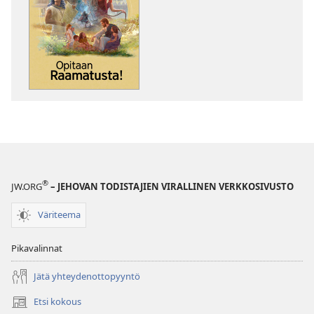
latausvaihtoehdot
latausvaihto
Opitaan
Opitaan
Raamatusta!
Raamatusta!
®
JW.ORG
– JEHOVAN TODISTAJIEN VIRALLINEN VERKKOSIVUSTO
Väriteema
Pikavalinnat
Jätä yhteydenottopyyntö
Etsi kokous
(avaa