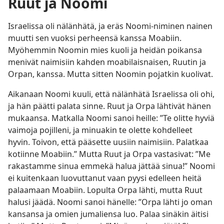
Ruut ja Noomi
Israelissa oli nälänhätä, ja eräs Noomi-niminen nainen
muutti sen vuoksi perheensä kanssa Moabiin.
Myöhemmin Noomin mies kuoli ja heidän poikansa
menivät naimisiin kahden moabilaisnaisen, Ruutin ja
Orpan, kanssa. Mutta sitten Noomin pojatkin kuolivat.
Aikanaan Noomi kuuli, että nälänhätä Israelissa oli ohi,
ja hän päätti palata sinne. Ruut ja Orpa lähtivät hänen
mukaansa. Matkalla Noomi sanoi heille: ”Te olitte hyviä
vaimoja pojilleni, ja minuakin te olette kohdelleet
hyvin. Toivon, että pääsette uusiin naimisiin. Palatkaa
kotiinne Moabiin.” Mutta Ruut ja Orpa vastasivat: ”Me
rakastamme sinua emmekä halua jättää sinua!” Noomi
ei kuitenkaan luovuttanut vaan pyysi edelleen heitä
palaamaan Moabiin. Lopulta Orpa lähti, mutta Ruut
halusi jäädä. Noomi sanoi hänelle: ”Orpa lähti jo oman
kansansa ja omien jumaliensa luo. Palaa sinäkin äitisi