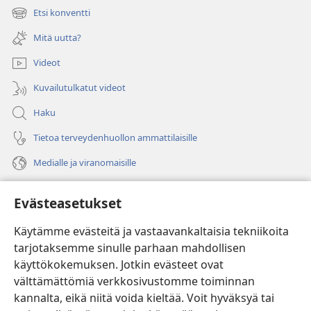
uuden
Etsi konventti
(avaa
ikkunan)
uuden
Mitä uutta?
ikkunan)
Videot
Kuvailutulkatut videot
Haku
Tietoa terveydenhuollon ammattilaisille
Medialle ja viranomaisille
Ohje
Evästeasetukset
Lahjoitukset
(avaa
Käytämme evästeitä ja vastaavankaltaisia tekniikoita
uuden
tarjotaksemme sinulle parhaan mahdollisen
ikkunan)
Vartiotornin VERKKOKIRJASTO
käyttökokemuksen. Jotkin evästeet ovat
(avaa
välttämättömiä verkkosivustomme toiminnan
uuden
®
JW Hub
ikkunan)
kannalta, eikä niitä voida kieltää. Voit hyväksyä tai
(avaa