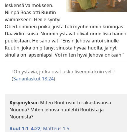
leskensä vaimokseen.
Niinpä Boas otti Ruutin
vaimokseen. Heille syntyi
Obed-niminen poika, josta tuli myöhemmin kuningas
Daavidin isoisä. Noomin ystävät olivat onnellisia hänen
puolestaan. He sanoivat: ”Ensin Jehova antoi sinulle
Ruutin, joka on pitänyt sinusta hyvää huolta, ja nyt
sinulla on lapsenlapsi. Voi miten hyvä Jehova onkaan!”
”On ystäviä, jotka ovat uskollisempia kuin veli.”
(
Sananlaskut 18:24
)
Kysymyksiä:
Miten Ruut osoitti rakastavansa
Noomia? Miten Jehova huolehti Ruutista ja
Noomista?
Ruut 1:1–4:22;
Matteus 1:5