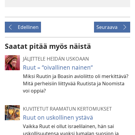
Edellinen
Seuraava
Saatat pitää myös näistä
JÄLJITTELE HEIDÄN USKOAAN
Ruut
–
”oivallinen nainen”
Miksi Ruutin ja Boasin avioliitto oli merkittävä?
Mitä perheisiin liittyvää Ruutista ja Noomista
voi oppia?
KUVITETUT RAAMATUN KERTOMUKSET
Ruut on uskollinen ystävä
Vaikka Ruut ei ollut israelilainen, hän sai
uskollisuutensa vuoksi Jumalan suosion ja