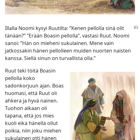
Illalla Noomi kysyi Ruutilta: ”Kenen pellolla sinä olit
tänään?” ”Erään Boasin pellolla”, vastasi Ruut. Noomi
sanoi: ”Hän on mieheni sukulainen. Mene vain
jatkossakin hänen pellolleen muiden nuorten naisten
kanssa. Siellä sinun on turvallista olla.”
Ruut teki töitä Boasin
pellolla koko
sadonkorjuun ajan. Boas
huomasi, että Ruut oli
ahkera ja hyvä nainen.
Tuohon aikaan oli
tapana, että jos mies
kuoli eikä hänellä ollut
poikia, niin joku miehen
sukulainen otti hänen