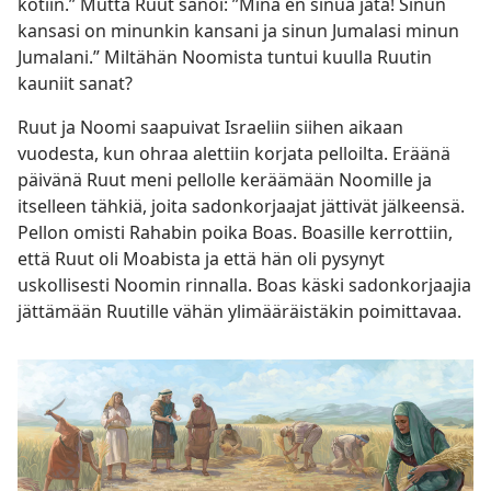
kotiin.” Mutta Ruut sanoi: ”Minä en sinua jätä! Sinun
kansasi on minunkin kansani ja sinun Jumalasi minun
Jumalani.” Miltähän Noomista tuntui kuulla Ruutin
kauniit sanat?
Ruut ja Noomi saapuivat Israeliin siihen aikaan
vuodesta, kun ohraa alettiin korjata pelloilta. Eräänä
päivänä Ruut meni pellolle keräämään Noomille ja
itselleen tähkiä, joita sadonkorjaajat jättivät jälkeensä.
Pellon omisti Rahabin poika Boas. Boasille kerrottiin,
että Ruut oli Moabista ja että hän oli pysynyt
uskollisesti Noomin rinnalla. Boas käski sadonkorjaajia
jättämään Ruutille vähän ylimääräistäkin poimittavaa.