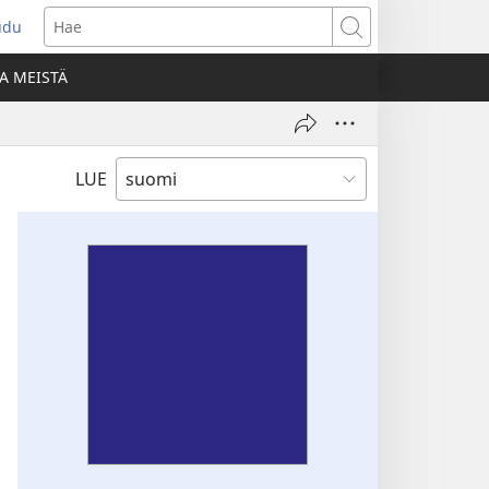
udu
aa
Hae
den
A MEISTÄ
unan)
LUE