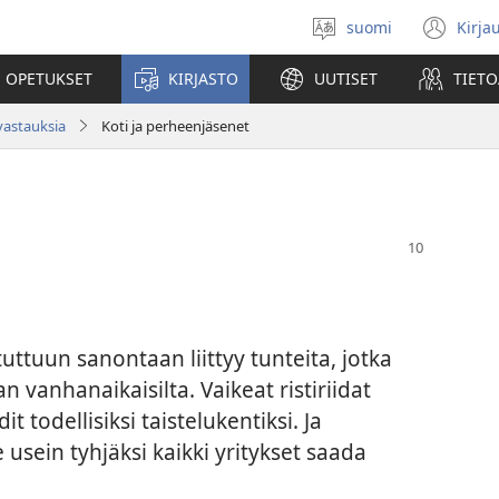
suomi
Kirja
Valitse
(av
kieli
uu
 OPETUKSET
KIRJASTO
UUTISET
TIETO
ikk
vastauksia
Koti ja perheenjäsenet
tuttuun sanontaan liittyy tunteita, jotka
 vanhanaikaisilta. Vaikeat ristiriidat
todellisiksi taistelukentiksi. Ja
usein tyhjäksi kaikki yritykset saada