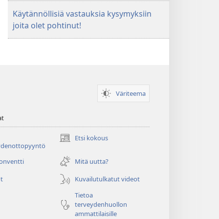
enemmän
Käytännöllisiä vastauksia kysymyksiin
joita olet pohtinut!
Väriteema
at
Etsi kokous
(avaa
ydenottopyyntö
uuden
ikkunan)
konventti
Mitä uutta?
t
Kuvailutulkatut videot
Tietoa
terveydenhuollon
ammattilaisille