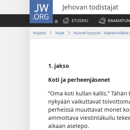
JW.ORG
Jehovan todistajat
ETUSIVU
RAAMATUN
Kirjasto
Kirjat
Nuoret kysyvät – käytännöllisiä 
1. jakso
Koti ja perheenjäsenet
”Oma koti kullan kallis.” Tähän 
nykyään vaikuttavat toivottoman
perheissä muuttavat monet kodit 
ammottava viestintäkuilu tekee 
aikaan aselepo.