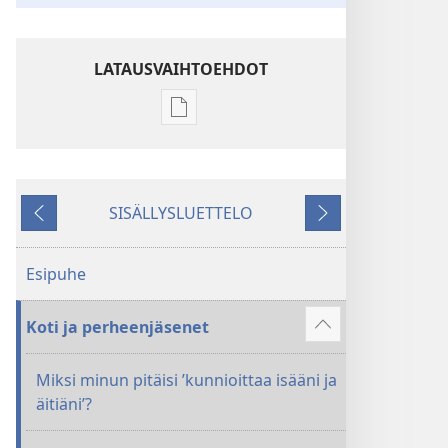
LATAUSVAIHTOEHDOT
Julkaisujen
latausvaihtoehdot
Nuoret
kysyvät
SISÄLLYSLUETTELO
–
Edellinen
Seuraava
käytännöllisiä
vastauksia
Esipuhe
Koti ja perheenjäsenet
Näytä
enemmän
Miksi minun pitäisi ’kunnioittaa isääni ja
äitiäni’?