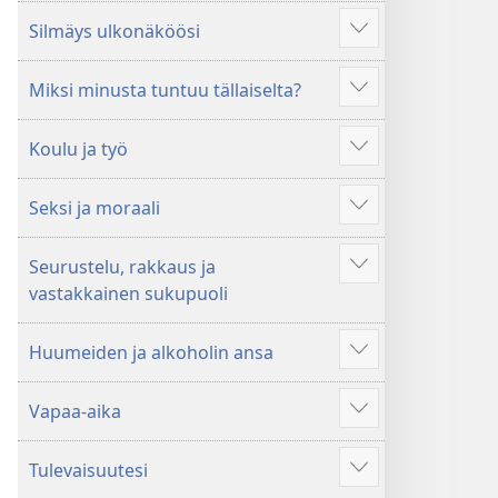
enemmän
Silmäys ulkonäköösi
Näytä
enemmän
Miksi minusta tuntuu tällaiselta?
Näytä
enemmän
Koulu ja työ
Näytä
enemmän
Seksi ja moraali
Näytä
enemmän
Seurustelu, rakkaus ja
Näytä
vastakkainen sukupuoli
enemmän
Huumeiden ja alkoholin ansa
Näytä
enemmän
Vapaa-aika
Näytä
enemmän
Tulevaisuutesi
Näytä