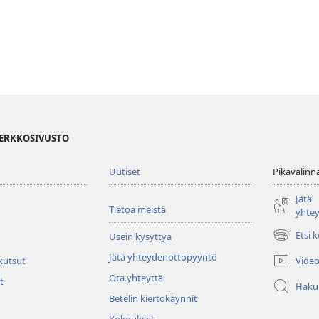
VERKKOSIVUSTO
Uutiset
Pikavalinn
Jätä
Tietoa meistä
yhte
Etsi 
Usein kysyttyä
(avaa
uuden
Jätä yhteydenottopyyntö
Video
 kutsut
ikkunan)
Ota yhteyttä
t
Haku
Betelin kiertokäynnit