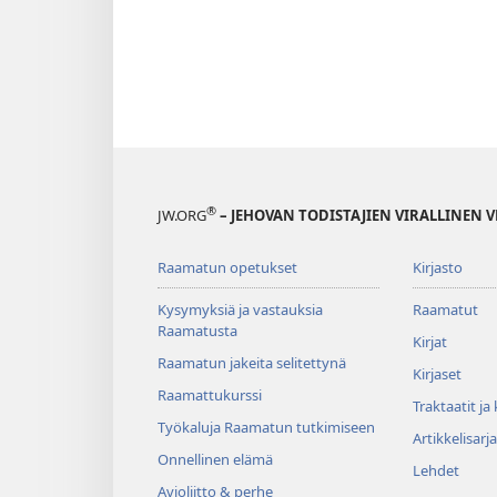
®
JW.ORG
– JEHOVAN TODISTAJIEN VIRALLINEN 
Raamatun opetukset
Kirjasto
Kysymyksiä ja vastauksia
Raamatut
Raamatusta
Kirjat
Raamatun jakeita selitettynä
Kirjaset
Raamattukurssi
Traktaatit ja
Työkaluja Raamatun tutkimiseen
Artikkelisarja
Onnellinen elämä
Lehdet
Avioliitto & perhe