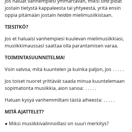
Jos haluat vanhempiesi ymmärtävän, miksi
sinä
pidät
jostain tietystä kappaleesta tai yhtyeestä, yritä ensin
oppia pitämään jostain
heidän
mielimusiikistaan.
TIESITKÖ?
Jos et haluaisi vanhempiesi kuulevan mielimusiikkiasi,
musiikkimaussasi saattaa olla parantamisen varaa.
TOIMINTASUUNNITELMA!
Voin valvoa, mitä kuuntelen ja kuinka paljon, jos ․․․․․
Jos toiset nuoret yrittävät saada minua kuuntelemaan
sopimatonta musiikkia, aion sanoa: ․․․․․
Haluan kysyä vanhemmiltani tästä aiheesta: ․․․․․
MITÄ AJATTELET?
●
Miksi musiikkivalinnoillasi on suuri merkitys?