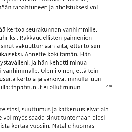
ään tapahtuneen ja ahdistuksesi voi
rkeää kertoa seurakunnan vanhimmille,
 uhriksi. Rakkaudellisten paimenien
sinut vakuuttumaan siitä, ettei toisen
likaiseksi. Annette koki tämän. Hän
 ystävälleni, ja hän kehotti minua
vanhimmalle. Olen iloinen, että tein
useita kertoja ja sanoivat minulle juuri
lla: tapahtunut ei ollut minun
teistasi, suuttumus ja katkeruus eivät ala
Se voi myös saada sinut tuntemaan olosi
stä kertaa vuosiin. Natalie huomasi