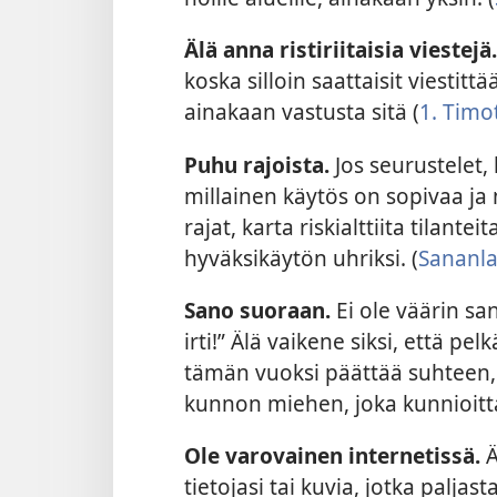
Älä anna ristiriitaisia viestejä
koska silloin saattaisit viestittä
ainakaan vastusta sitä (
1. Timo
Puhu rajoista.
Jos seurustelet,
millainen käytös on sopivaa ja 
rajat, karta riskialttiita tilante
hyväksikäytön uhriksi. (
Sananla
Sano suoraan.
Ei ole väärin san
irti!” Älä vaikene siksi, että pel
tämän vuoksi päättää suhteen, h
kunnon miehen, joka kunnioittaa
Ole varovainen internetissä.
Ä
tietojasi tai kuvia, jotka paljast