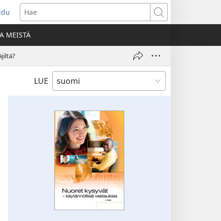
udu
aa
Hae
den
A MEISTÄ
unan)
jiltä?
LUE