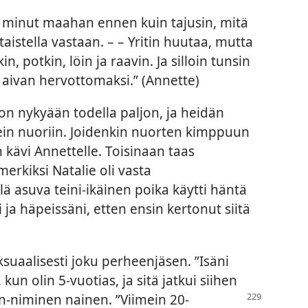
i minut maahan ennen kuin tajusin, mitä
taistella vastaan. – – Yritin huutaa, mutta
, potkin, löin ja raavin. Ja silloin tunsin
 aivan hervottomaksi.” (Annette)
on nykyään todella paljon, ja heidän
in nuoriin. Joidenkin nuorten kimppuun
 kävi Annettelle. Toisinaan taas
merkiksi Natalie oli vasta
ä asuva teini-ikäinen poika käytti häntä
 ja häpeissäni, etten ensin kertonut siitä
suaalisesti joku perheenjäsen. ”Isäni
un olin 5-vuotias, ja sitä jatkui siihen
-niminen nainen. ”Viimein 20-