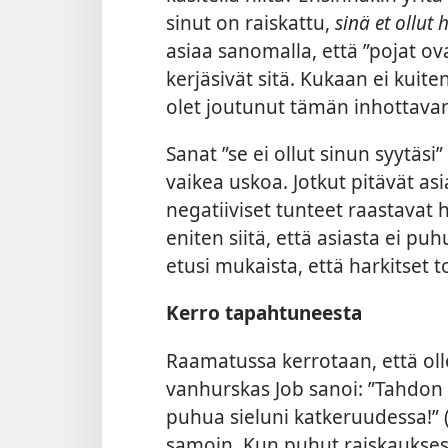
sinut on raiskattu,
sinä et ollut 
asiaa sanomalla, että ”pojat ova
kerjäsivät sitä. Kukaan ei kuite
olet joutunut tämän inhottavan
Sanat ”se ei ollut sinun syytäsi
vaikea uskoa. Jotkut pitävät asia
negatiiviset tunteet raastavat
eniten siitä, että asiasta ei p
etusi mukaista, että harkitset t
Kerro tapahtuneesta
Raamatussa kerrotaan, että ol
vanhurskas Job sanoi: ”Tahdon 
puhua sieluni katkeruudessa!” 
samoin. Kun puhut
raiskauksest