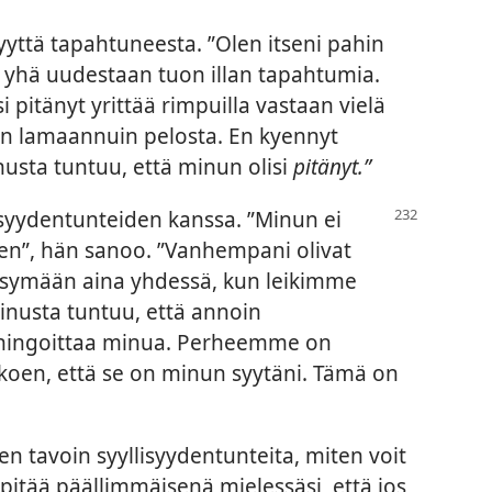
yyttä tapahtuneesta. ”Olen itseni pahin
n yhä uudestaan tuon illan tapahtumia.
 pitänyt yrittää rimpuilla vastaan vielä
n lamaannuin pelosta. En kyennyt
sta tuntuu, että minun olisi
pitänyt.”
isyydentunteiden kanssa. ”Minun ei
ainen”, hän sanoo. ”Vanhempani olivat
ysymään aina yhdessä, kun leikimme
minusta tuntuu, että annoin
vahingoittaa minua. Perheemme on
 koen, että se on minun syytäni. Tämä on
en tavoin syyllisyydentunteita, miten voit
ä pitää päällimmäisenä mielessäsi, että jos