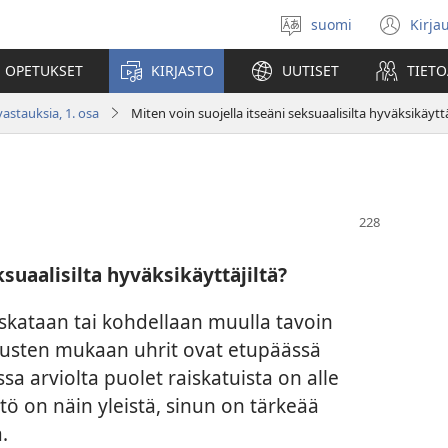
suomi
Kirja
Valitse
(av
kieli
uu
 OPETUKSET
KIRJASTO
UUTISET
TIETO
ikk
astauksia, 1. osa
Miten voin suojella itseäni seksuaalisilta hyväksikäyttä
ksuaalisilta hyväksikäyttäjiltä?
iskataan tai kohdellaan muulla tavoin
kimusten mukaan uhrit ovat etupäässä
sa arviolta puolet raiskatuista on alle
tö on näin yleistä, sinun on tärkeää
.