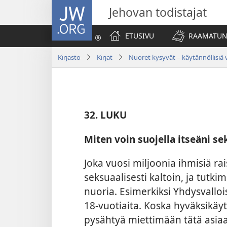
JW.ORG
Jehovan todistajat
ETUSIVU
RAAMATUN
Kirjasto
Kirjat
Nuoret kysyvät – käytännöllisiä v
32. LUKU
Miten voin suojella itseäni se
Joka vuosi miljoonia ihmisiä ra
seksuaalisesti kaltoin, ja tut
nuoria. Esimerkiksi Yhdysvallois
18-vuotiaita. Koska hyväksikäyt
pysähtyä miettimään tätä asiaa