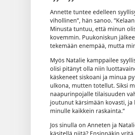
Annette tuntee edelleen syyllis
vihollinen”, hän sanoo. ”Kelaa
Minusta tuntuu, että minun olisi
kovemmin. Puukoniskun jälkee
tekemään enempää, mutta minu
Myös Natalie kamppailee
syyll
olisi pitänyt olla niin luottav
käskeneet siskoani ja minua p
ulkona, mutten totellut. Siksi 
naapurinpojalle tilaisuuden 
joutunut kärsimään kovasti, ja
minulle kaikkein raskainta.”
Jos sinulla on Anneten ja Natali
käsitellä niitä? Ensinnäkin yrit