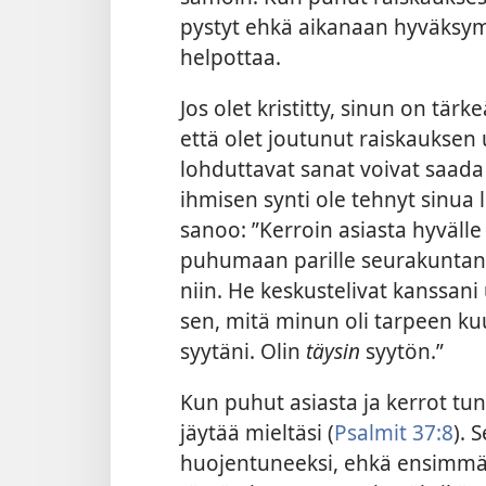
pystyt ehkä aikanaan hyväksym
helpottaa.
Jos olet kristitty, sinun on tä
että olet joutunut raiskauksen
lohduttavat sanat voivat saada 
ihmisen synti ole tehnyt sinua 
sanoo: ”Kerroin asiasta hyvälle
puhumaan parille seurakuntani 
niin. He keskustelivat kanssani 
sen, mitä minun oli
tarpeen kuu
syytäni. Olin
täysin
syytön.”
Kun puhut asiasta ja kerrot tun
jäytää mieltäsi (
Psalmit 37:8
). 
huojentuneeksi, ehkä ensimmäi