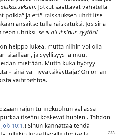
halukas seksiin.
Jotkut saattavat vähätellä
t poikia” ja että raiskauksen uhrit itse
nkaan ansaitse tulla raiskatuksi. Jos sinä
 teon uhriksi,
se ei ollut sinun syytäsi!
” on helppo lukea, mutta niihin voi olla
n sisällään, ja syyllisyys ja muut
 heidän mieltään. Mutta kuka hyötyy
uhuta – sinä vai hyväksikäyttäjä? On oman
oista vaihtoehtoa.
lessaan rajun tunnekuohun vallassa
purkaa itseäni koskevat huoleni. Tahdon
(
Job 10:1
.) Sinun kannattaa tehdä
a jollekin luotettavalle ihmiselle,