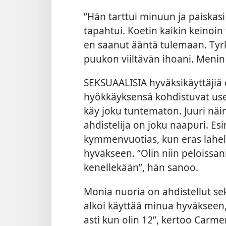
”Hän tarttui minuun ja paiskas
tapahtui. Koetin kaikin keinoin 
en saanut ääntä tulemaan. Tyrkin
puukon viiltävän ihoani. Menin
SEKSUAALISIA hyväksikäyttäjiä 
hyökkäyksensä kohdistuvat use
käy joku tuntematon. Juuri näin
ahdistelija on joku naapuri. Esi
kymmenvuotias, kun eräs lähell
hyväkseen. ”Olin niin peloissani
kenellekään”, hän sanoo.
Monia nuoria on ahdistellut sek
alkoi käyttää minua hyväkseen, k
asti kun olin 12”, kertoo
Carmen