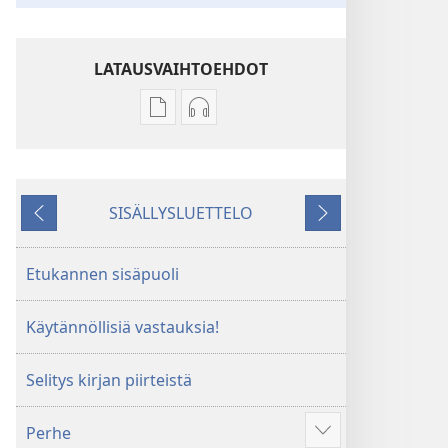
LATAUSVAIHTOEHDOT
Julkaisujen
Äänitteiden
latausvaihtoehdot
latausvaihtoehdot
Nuoret
Nuoret
kysyvät
kysyvät
SISÄLLYSLUETTELO
–
–
Edellinen
Seuraava
käytännöllisiä
käytännöllisiä
vastauksia,
vastauksia,
Etukannen sisäpuoli
1. osa
1. osa
Käytännöllisiä vastauksia!
Selitys kirjan piirteistä
Perhe
Näytä