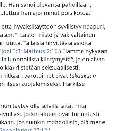
le. Hän sanoi olevansa pahoillaan,
uttua hän ajoi minut pois kotoa.”
 että hyväksikäyttöön syyllistyy naapuri,
jäsen.
Lasten riisto ja väkivaltainen
*
 uutta. Tällaisia hirvittäviä asioita
(
Joel 3:3;
Matteus 2:16
.) Elämme nykyään
illa luonnollista kiintymystä”, ja on aivan
poikia) riistetään seksuaalisesti.
a mitkään varotoimet eivät
takaakaan
on itsesi suojelemiseksi. Harkitse
nun täytyy olla selvillä siitä, mitä
ivuillasi. Jotkin alueet ovat tunnetusti
yöaikaan. Jos suinkin mahdollista, älä mene
Sananlaskut 27:12
.)