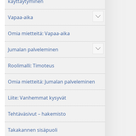
käyttäytyminen
Vapaa-aika
Näytä
enemmän
Omia mietteitä: Vapaa-aika
Jumalan palveleminen
Näytä
enemmän
Roolimalli: Timoteus
Omia mietteitä: Jumalan palveleminen
Liite: Vanhemmat kysyvät
Tehtäväsivut – hakemisto
Takakannen sisäpuoli