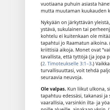
vuotiaana puhuin asiasta hänel
mutta muutaman kuukauden kul
Nykyään on järkyttävän yleistä,
ystävä, sukulainen tai perheen
kohtelu ei kuitenkaan ole mitään
tapahtui jo Raamatun aikoina. 
kriittisiä aikoja. Monet ovat ”va
tavallista, että tyttöjä (ja jopa 
(
2. Timoteukselle 3:1–3
.) Vaikk
turvallisuuttasi, voit tehdä palj
seuraavia neuvoja.
Ole valpas.
Kun liikut ulkona, si
tapahtuu edessäsi, takanasi ja s
vaarallisia, varsinkin ilta- ja 
noille alueille, ainakaan yksin. (