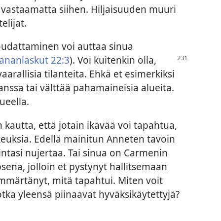
a vastaamatta siihen. Hiljaisuuden muuri
lijat.
oudattaminen voi auttaa sinua
ananlaskut 22:3
). Voi kuitenkin olla,
aarallisia tilanteita. Ehkä et esimerkiksi
kanssa tai välttää pahamaineisia alueita.
lueella.
kautta, että jotain ikävää voi tapahtua,
ikeuksia. Edellä mainitun Anneten tavoin
rintasi nujertaa. Tai sinua on Carmenin
psena, jolloin et pystynyt hallitsemaan
 ymmärtänyt, mitä tapahtui. Miten voit
jotka yleensä piinaavat hyväksikäytettyjä?