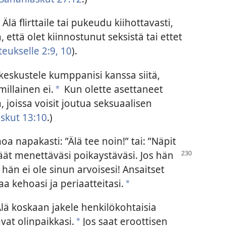
.
Älä flirttaile tai pukeudu kiihottavasti,
ä, että olet kiinnostunut seksistä tai ettet
teukselle 2:9, 10
).
 keskustele kumppanisi kanssa siitä,
millainen ei.
Kun olette asettaneet
*
ita, joissa voisit joutua seksuaalisen
skut 13:10
.)
oa napakasti: ”Älä tee noin!” tai: ”Näpit
käät
menettäväsi poikaystäväsi. Jos hän
än ei ole sinun arvoisesi! Ansaitset
 kehoasi ja periaatteitasi.
*
lä koskaan jakele henkilökohtaisia
avat olinpaikkasi.
Jos saat eroottisen
*