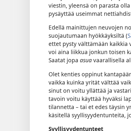
viestin, yleensä on parasta oll
pysäyttää useimmat nettiahdiste
Edellä mainittujen neuvojen n
suojautumaan hyökkäyksiltä
(
S
ettet pysty välttämään kaikkia v
voi aina liikkua jonkun toisen 
Saatat jopa
asua
vaarallisella a
Olet kenties oppinut kantapään 
vaikka kuinka yrität välttää va
sinut on voitu yllättää ja vasta
tavoin voitu käyttää hyväksi la
tilannetta – tai et edes täysin
käsitellä syyllisyydentunteita, 
Syyllisyydentunteet