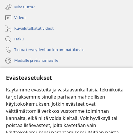
uuden
Mitä uutta?
ikkunan)
Videot
Kuvailutulkatut videot
Haku
Tietoa terveydenhuollon ammattilaisille
Medialle ja viranomaisille
Ohje
Evästeasetukset
Lahjoitukset
(avaa
Käytämme evästeitä ja vastaavankaltaisia tekniikoita
uuden
tarjotaksemme sinulle parhaan mahdollisen
ikkunan)
Vartiotornin VERKKOKIRJASTO
käyttökokemuksen. Jotkin evästeet ovat
(avaa
välttämättömiä verkkosivustomme toiminnan
uuden
®
JW Hub
ikkunan)
kannalta, eikä niitä voida kieltää. Voit hyväksyä tai
(avaa
uuden
poistaa lisäevästeet, joita käytetään vain
®
JW Library
ikkunan)
käyttökokemuksesi parantamiseksi. Mitään näistä