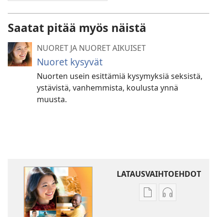
Saatat pitää myös näistä
NUORET JA NUORET AIKUISET
Nuoret kysyvät
Nuorten usein esittämiä kysymyksiä seksistä,
ystävistä, vanhemmista, koulusta ynnä
muusta.
LATAUSVAIHTOEHDOT
Julkaisujen
Äänitteiden
latausvaihtoehdot
latausvaihto