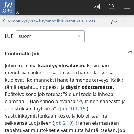
JW.ORG
Kirjaudu
(avaa
Vaihda
Hae
NÄ
uuden
sivuston
JW.ORG-
VA
Nuoret kysyvät – käytännöllisiä vastauksia, 1. osa
ikkunan)
kieli
sivustolta
LUE
Roolimalli: Job
Jobin maailma
kääntyy ylösalaisin.
Ensin hän
menettää elinkeinonsa. Toiseksi hänen lapsensa
kuolevat. Kolmanneksi häneltä menee terveys. Kaikki
tämä tapahtuu nopeasti ja
täysin odottamatta.
Epätoivoisena Job toteaa: ”Sieluni todella inhoaa
elämääni.” Hän sanoo olevansa ”kylläinen häpeästä ja
ahdistuksen täyttämä”. (
Job 10:1,
15
.)
Vastoinkäymistenkään keskellä Job ei käännä
selkäänsä Luojalleen (
Job 2:10
). Hänen elämässään
tapahtuvat muutokset eivät muuta häntä itseään. Job