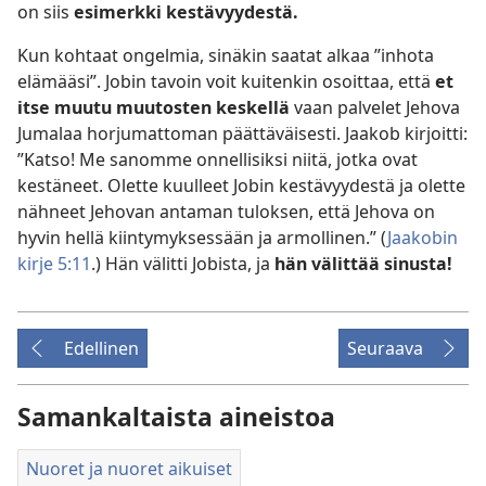
on siis
esimerkki kestävyydestä.
Kun kohtaat ongelmia, sinäkin saatat alkaa ”inhota
elämääsi”. Jobin tavoin voit kuitenkin osoittaa, että
et
itse muutu muutosten keskellä
vaan palvelet Jehova
Jumalaa horjumattoman päättäväisesti. Jaakob kirjoitti:
”Katso! Me sanomme onnellisiksi niitä, jotka ovat
kestäneet. Olette kuulleet Jobin kestävyydestä ja olette
nähneet Jehovan antaman tuloksen, että Jehova on
hyvin hellä kiintymyksessään ja armollinen.” (
Jaakobin
kirje 5:11
.) Hän välitti Jobista, ja
hän välittää sinusta!
Edellinen
Seuraava
Samankaltaista aineistoa
Nuoret ja nuoret aikuiset