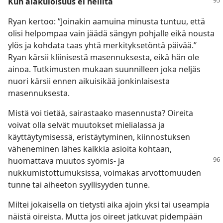
Kun alakuloisuus ei hellitä
Ryan kertoo: ”Joinakin aamuina minusta tuntuu, että
olisi helpompaa vain jäädä sängyn pohjalle eikä nousta
ylös ja kohdata taas yhtä merkityksetöntä päivää.”
Ryan kärsii kliinisestä masennuksesta, eikä hän ole
ainoa. Tutkimusten mukaan suunnilleen joka neljäs
nuori kärsii ennen aikuisikää jonkinlaisesta
masennuksesta.
Mistä voi tietää, sairastaako masennusta? Oireita
voivat olla selvät muutokset mielialassa ja
käyttäytymisessä, eristäytyminen, kiinnostuksen
väheneminen lähes kaikkia asioita kohtaan,
huomattava muutos syömis- ja
nukkumistottumuksissa, voimakas arvottomuuden
tunne tai aiheeton syyllisyyden tunne.
Miltei jokaisella on tietysti aika ajoin yksi tai useampia
näistä oireista. Mutta jos oireet jatkuvat pidempään