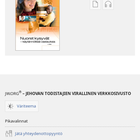
Julkaisujen
Äänitteiden
latausvaihtoehdot
latausvaihto
Nuoret
Nuoret
kysyvät
kysyvät
–
–
käytännöllisiä
käytännöllisi
vastauksia,
vastauksia,
1. osa
1. osa
®
JW.ORG
– JEHOVAN TODISTAJIEN VIRALLINEN VERKKOSIVUSTO
Väriteema
Pikavalinnat
Jätä yhteydenottopyyntö