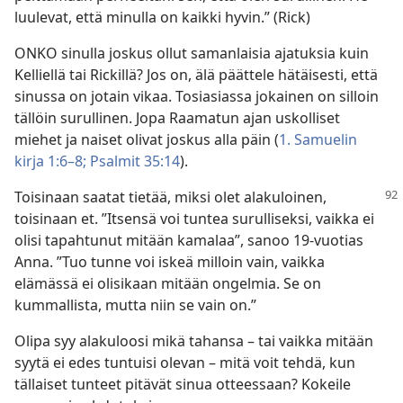
luulevat, että minulla on kaikki hyvin.” (Rick)
ONKO sinulla joskus ollut samanlaisia ajatuksia kuin
Kelliellä tai Rickillä? Jos on, älä päättele hätäisesti, että
sinussa on jotain vikaa. Tosiasiassa jokainen on silloin
tällöin surullinen. Jopa Raamatun ajan uskolliset
miehet ja naiset olivat joskus alla päin (
1. Samuelin
kirja 1:6–8;
Psalmit 35:14
).
Toisinaan saatat tietää, miksi olet alakuloinen,
toisinaan et. ”Itsensä voi tuntea surulliseksi, vaikka ei
olisi tapahtunut mitään kamalaa”, sanoo 19-vuotias
Anna. ”Tuo tunne voi iskeä milloin vain, vaikka
elämässä ei olisikaan mitään ongelmia. Se on
kummallista, mutta niin se vain on.”
Olipa syy alakuloosi mikä tahansa – tai vaikka mitään
syytä ei edes tuntuisi olevan – mitä voit tehdä, kun
tällaiset tunteet pitävät sinua otteessaan? Kokeile