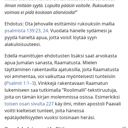
ilman mitään syytä. Lopulta pääsin voitolle. Rukouksen
voimaa ei pidä koskaan aliarvioida!”
Ehdotus: Ota Jehovalle esittämiisi rukouksiin mallia
psalmista 139:23, 24
. Vuodata hänelle sydämesi ja
pyydä häneltä apua, jotta voisit löytää syyn
alakuloisuuteesi.
Edellä mainittujen ehdotusten lisäksi saat arvokasta
apua Jumalan sanasta, Raamatusta. Mielen
täyttäminen rakentavilla ajatuksilla, joita Raamatusta
voi ammentaa, voi vaikuttaa myönteisesti tunteisiin
(
Psalmit 1:1–3
). Vinkkejä rakentavaan Raamatun
lukemiseen saa tutkimalla ”Roolimalli”-tekstiruutuja,
joita on tämän kirjan molemmissa osissa. Esimerkiksi
toisen osan sivulta 227
käy ilmi, miten apostoli Paavali
voitti kielteiset tunteet, joita hänessä
epätäydellisyyden vuoksi toisinaan heräsi.