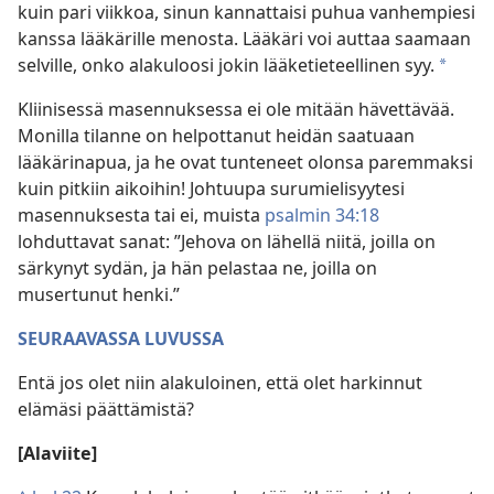
kuin pari viikkoa, sinun kannattaisi puhua vanhempiesi
kanssa lääkärille menosta. Lääkäri voi auttaa saamaan
selville, onko alakuloosi jokin lääketieteellinen syy.
*
Kliinisessä masennuksessa ei ole mitään hävettävää.
Monilla tilanne on helpottanut heidän saatuaan
lääkärinapua, ja he ovat tunteneet olonsa paremmaksi
kuin pitkiin aikoihin! Johtuupa surumielisyytesi
masennuksesta tai ei, muista
psalmin 34:18
lohduttavat sanat: ”Jehova on lähellä niitä, joilla on
särkynyt sydän, ja hän pelastaa ne, joilla on
musertunut henki.”
SEURAAVASSA LUVUSSA
Entä jos olet niin alakuloinen, että olet harkinnut
elämäsi päättämistä?
[Alaviite]