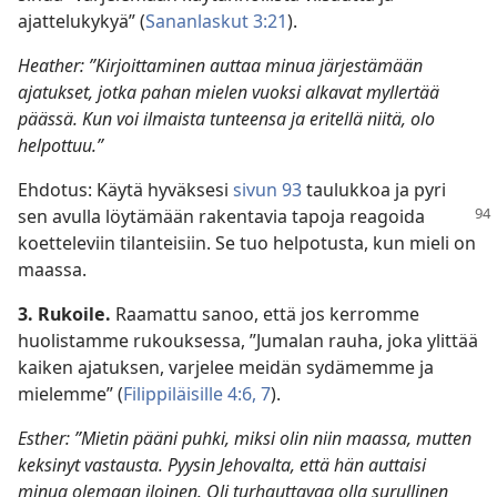
ajattelukykyä” (
Sananlaskut 3:21
).
Heather: ”Kirjoittaminen auttaa minua järjestämään
ajatukset, jotka pahan mielen vuoksi alkavat myllertää
päässä. Kun voi ilmaista tunteensa ja eritellä niitä, olo
helpottuu.”
Ehdotus: Käytä hyväksesi
sivun 93
taulukkoa ja pyri
sen
avulla löytämään rakentavia tapoja reagoida
koetteleviin tilanteisiin. Se tuo helpotusta, kun mieli on
maassa.
3. Rukoile.
Raamattu sanoo, että jos kerromme
huolistamme rukouksessa, ”Jumalan rauha, joka ylittää
kaiken ajatuksen, varjelee meidän sydämemme ja
mielemme” (
Filippiläisille 4:6, 7
).
Esther: ”Mietin pääni puhki, miksi olin niin maassa, mutten
keksinyt vastausta. Pyysin Jehovalta, että hän auttaisi
minua olemaan iloinen. Oli turhauttavaa olla surullinen