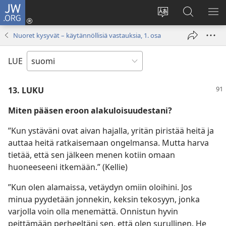
JW.ORG
Kirjaudu
(avaa
Vaihda
Hae
NÄ
uuden
sivuston
JW.ORG-
VA
Nuoret kysyvät – käytännöllisiä vastauksia, 1. osa
ikkunan)
kieli
sivustolta
LUE
13. LUKU
Miten pääsen eroon alakuloisuudestani?
”Kun ystäväni ovat aivan hajalla, yritän piristää heitä ja
auttaa heitä ratkaisemaan ongelmansa. Mutta harva
tietää, että sen jälkeen menen kotiin omaan
huoneeseeni itkemään.” (Kellie)
”Kun olen alamaissa, vetäydyn omiin oloihini. Jos
minua pyydetään jonnekin, keksin tekosyyn, jonka
varjolla voin olla menemättä. Onnistun hyvin
peittämään perheeltäni sen, että olen surullinen. He