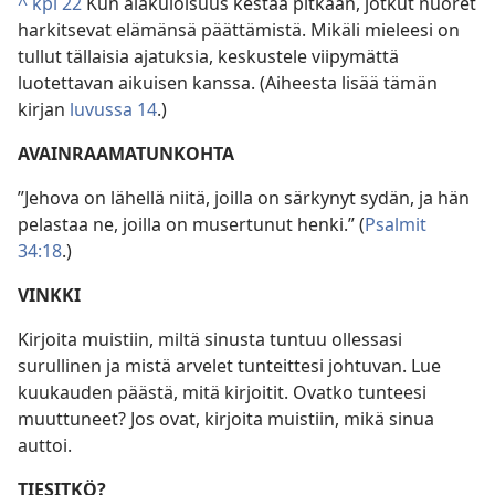
^
kpl 22
Kun alakuloisuus kestää pitkään, jotkut nuoret
harkitsevat elämänsä päättämistä. Mikäli mieleesi on
tullut tällaisia ajatuksia, keskustele viipymättä
luotettavan aikuisen kanssa. (Aiheesta lisää tämän
kirjan
luvussa 14
.)
AVAINRAAMATUNKOHTA
”Jehova on lähellä niitä, joilla on särkynyt sydän, ja hän
pelastaa ne, joilla on musertunut henki.” (
Psalmit
34:18
.)
VINKKI
Kirjoita muistiin, miltä sinusta tuntuu ollessasi
surullinen ja mistä arvelet tunteittesi johtuvan. Lue
kuukauden päästä, mitä kirjoitit. Ovatko tunteesi
muuttuneet? Jos ovat, kirjoita muistiin, mikä sinua
auttoi.
TIESITKÖ?