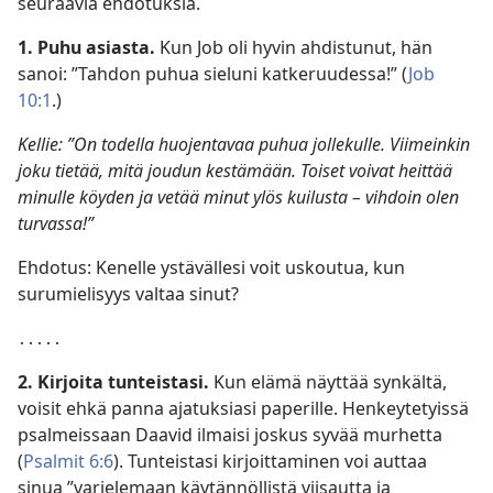
seuraavia ehdotuksia.
1. Puhu asiasta.
Kun Job oli hyvin ahdistunut, hän
sanoi: ”Tahdon puhua sieluni katkeruudessa!” (
Job
10:1
.)
Kellie: ”On todella huojentavaa puhua jollekulle. Viimeinkin
joku tietää, mitä joudun kestämään. Toiset voivat heittää
minulle köyden ja vetää minut ylös kuilusta – vihdoin olen
turvassa!”
Ehdotus: Kenelle ystävällesi voit uskoutua, kun
surumielisyys valtaa sinut?
․․․․․
2. Kirjoita tunteistasi.
Kun elämä näyttää synkältä,
voisit ehkä panna ajatuksiasi paperille. Henkeytetyissä
psalmeissaan Daavid ilmaisi joskus syvää murhetta
(
Psalmit 6:6
). Tunteistasi kirjoittaminen voi auttaa
sinua ”varjelemaan käytännöllistä viisautta ja