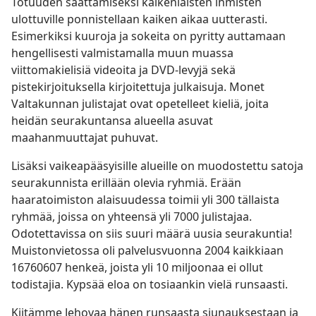
Totuuden saattamiseksi kaikenlaisten ihmisten
ulottuville ponnistellaan kaiken aikaa uutterasti.
Esimerkiksi kuuroja ja sokeita on pyritty auttamaan
hengellisesti valmistamalla muun muassa
viittomakielisiä videoita ja DVD-levyjä sekä
pistekirjoituksella kirjoitettuja julkaisuja. Monet
Valtakunnan julistajat ovat opetelleet kieliä, joita
heidän seurakuntansa alueella asuvat
maahanmuuttajat puhuvat.
Lisäksi vaikeapääsyisille alueille on muodostettu satoja
seurakunnista erillään olevia ryhmiä. Erään
haaratoimiston alaisuudessa toimii yli 300 tällaista
ryhmää, joissa on yhteensä yli 7000 julistajaa.
Odotettavissa on siis suuri määrä uusia seurakuntia!
Muistonvietossa oli palvelusvuonna 2004 kaikkiaan
16760607 henkeä, joista yli 10 miljoonaa ei ollut
todistajia. Kypsää eloa on tosiaankin vielä runsaasti.
Kiitämme Jehovaa hänen runsaasta siunauksestaan ja