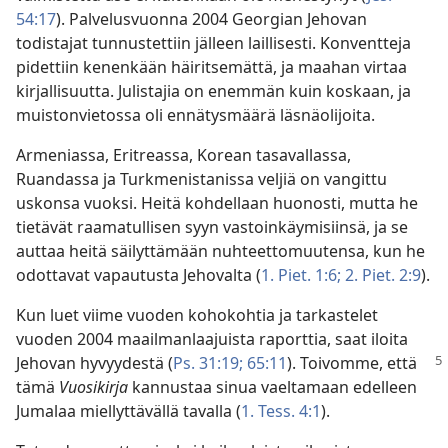
54:17
). Palvelusvuonna 2004 Georgian Jehovan
todistajat tunnustettiin jälleen laillisesti. Konventteja
pidettiin kenenkään häiritsemättä, ja maahan virtaa
kirjallisuutta. Julistajia on enemmän kuin koskaan, ja
muistonvietossa oli ennätysmäärä läsnäolijoita.
Armeniassa, Eritreassa, Korean tasavallassa,
Ruandassa ja Turkmenistanissa veljiä on vangittu
uskonsa vuoksi. Heitä kohdellaan huonosti, mutta he
tietävät raamatullisen syyn vastoinkäymisiinsä, ja se
auttaa heitä säilyttämään nuhteettomuutensa, kun he
odottavat vapautusta Jehovalta (
1. Piet. 1:6;
2. Piet. 2:9
).
Kun luet viime vuoden kohokohtia ja tarkastelet
vuoden 2004 maailmanlaajuista raporttia, saat iloita
Jehovan
hyvyydestä (
Ps. 31:19;
65:11
). Toivomme, että
tämä
Vuosikirja
kannustaa sinua vaeltamaan edelleen
Jumalaa miellyttävällä tavalla (
1. Tess. 4:1
).