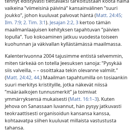
tehnyt edistyvästi tiettäväksi tarkoitustaan koota näinä
vaikeina ”viimeisinä päivinä” kansainvälinen ”suuri
joukko”, johon kuuluvat palvovat häntä (
Matt. 24:45;
Ilm. 7:9;
2. Tim. 3:1
).
Jesajan 2:2, 3
kertoo tämän
maailmanlaajuisen kehityksen tapahtuvan ”päivien
lopulla”. Tuo kokoaminen jatkuu vuodesta toiseen
kuohunnan ja väkivallan kyllästämässä maailmassa.
Kalenterivuonna 2004 tajusimme entistä selvemmin,
miten tärkeää on totella Jeesuksen sanoja: ”Pysykää
siis valveilla, – – osoittakaa tekin olevanne valmiit.”
(
Matt. 24:42,
44
.) Maailman tapahtumilla on tosiaankin
suuri merkitys kristityille, jotka näkevät niissä
”määräaikojen tunnusmerkit” ja toimivat
ymmärryksensä mukaisesti (
Matt. 16:1–3
). Kuten
Jehova on Sanassaan luvannut, hän pysyy jatkuvasti
teokraattisesti organisoidun kansansa kanssa,
kohtaavatpa siihen kuuluvat millaista vastustusta
tahansa.