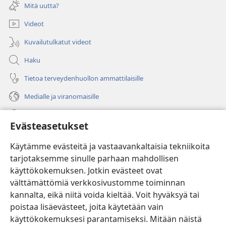
uuden
Mitä uutta?
ikkunan)
Videot
Kuvailutulkatut videot
Haku
Tietoa terveydenhuollon ammattilaisille
Medialle ja viranomaisille
Ohje
Evästeasetukset
Lahjoitukset
(avaa
Käytämme evästeitä ja vastaavankaltaisia tekniikoita
uuden
tarjotaksemme sinulle parhaan mahdollisen
ikkunan)
Vartiotornin VERKKOKIRJASTO
käyttökokemuksen. Jotkin evästeet ovat
(avaa
välttämättömiä verkkosivustomme toiminnan
uuden
®
JW Hub
ikkunan)
kannalta, eikä niitä voida kieltää. Voit hyväksyä tai
(avaa
uuden
poistaa lisäevästeet, joita käytetään vain
®
JW Library
ikkunan)
käyttökokemuksesi parantamiseksi. Mitään näistä