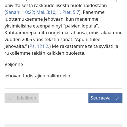
päivittäisestä rakkaudellisesta huolenpidostaan
(
Sananl. 10:22;
Mal. 3:10;
1. Piet. 5:7
). Panemme
luottamuksemme Jehovaan, kun menemme
yksimielisinä eteenpäin nyt ”päivien lopulla”.
Kohtaammepa mitä ongelmia tahansa, muistakaamme
vuoden 2005 vuositekstin sanat: ”Apuni tulee
Jehovalta.” (
Ps. 121:2
.) Me rakastamme teitä syvästi ja
rukoilemme teidän kaikkien puolesta.
Veljenne
Jehovan todistajien hallintoelin
Edellinen
Seuraava