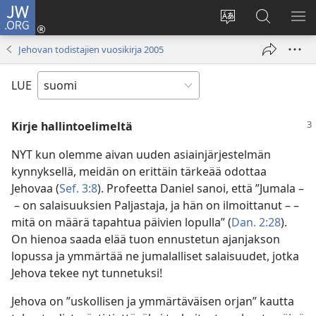
JW.ORG
Kirjaudu
(avaa
Vaihda
Hae
NÄ
uuden
sivuston
JW.ORG-
VA
Jehovan todistajien vuosikirja 2005
ikkunan)
kieli
sivustolta
LUE
Kirje hallintoelimeltä
NYT kun olemme aivan uuden asiainjärjestelmän
kynnyksellä, meidän on erittäin tärkeää odottaa
Jehovaa (
Sef. 3:8
). Profeetta Daniel sanoi, että ”Jumala –
– on salaisuuksien Paljastaja, ja hän on ilmoittanut – –
mitä on määrä tapahtua päivien lopulla” (
Dan. 2:28
).
On hienoa saada elää tuon ennustetun ajanjakson
lopussa ja ymmärtää ne jumalalliset salaisuudet, jotka
Jehova tekee nyt tunnetuksi!
Jehova on ”uskollisen ja ymmärtäväisen orjan” kautta