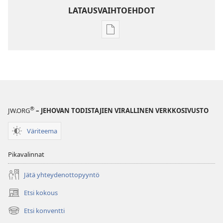
LATAUSVAIHTOEHDOT
Julkaisujen
latausvaihtoehdot
Jehovan
todistajien
vuosikirja
2005
®
JW.ORG
– JEHOVAN TODISTAJIEN VIRALLINEN VERKKOSIVUSTO
Väriteema
Pikavalinnat
Jätä yhteydenottopyyntö
Etsi kokous
(avaa
uuden
Etsi konventti
(avaa
ikkunan)