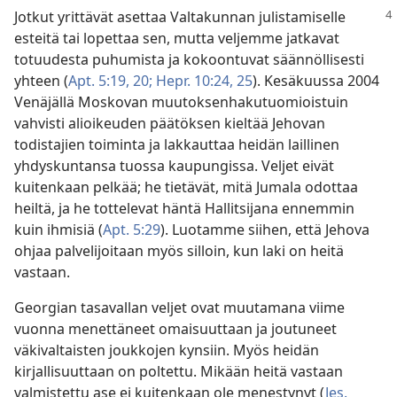
Jotkut yrittävät asettaa Valtakunnan julistamiselle
esteitä tai lopettaa sen, mutta veljemme jatkavat
totuudesta puhumista ja kokoontuvat säännöllisesti
yhteen (
Apt. 5:19, 20;
Hepr. 10:24, 25
). Kesäkuussa 2004
Venäjällä Moskovan muutoksenhakutuomioistuin
vahvisti alioikeuden päätöksen kieltää Jehovan
todistajien toiminta ja lakkauttaa heidän laillinen
yhdyskuntansa tuossa kaupungissa. Veljet eivät
kuitenkaan pelkää; he tietävät, mitä Jumala odottaa
heiltä, ja he tottelevat häntä Hallitsijana ennemmin
kuin ihmisiä (
Apt. 5:29
). Luotamme siihen, että Jehova
ohjaa palvelijoitaan myös silloin, kun laki on heitä
vastaan.
Georgian tasavallan veljet ovat muutamana viime
vuonna menettäneet omaisuuttaan ja joutuneet
väkivaltaisten joukkojen kynsiin. Myös heidän
kirjallisuuttaan on poltettu. Mikään heitä vastaan
valmistettu ase ei kuitenkaan ole menestynyt (
Jes.