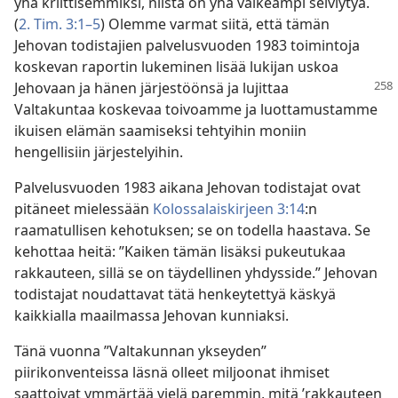
yhä kriittisemmiksi, niistä on yhä vaikeampi selviytyä.
(
2. Tim. 3:1–5
) Olemme varmat siitä, että tämän
Jehovan todistajien palvelusvuoden 1983 toimintoja
koskevan raportin lukeminen lisää lukijan uskoa
Jehovaan ja hänen järjestöönsä
ja lujittaa
Valtakuntaa koskevaa toivoamme ja luottamustamme
ikuisen elämän saamiseksi tehtyihin moniin
hengellisiin järjestelyihin.
Palvelusvuoden 1983 aikana Jehovan todistajat ovat
pitäneet mielessään
Kolossalaiskirjeen 3:14
:n
raamatullisen kehotuksen; se on todella haastava. Se
kehottaa heitä: ”Kaiken tämän lisäksi pukeutukaa
rakkauteen, sillä se on täydellinen yhdysside.” Jehovan
todistajat noudattavat tätä henkeytettyä käskyä
kaikkialla maailmassa Jehovan kunniaksi.
Tänä vuonna ”Valtakunnan ykseyden”
piirikonventeissa läsnä olleet miljoonat ihmiset
saattoivat ymmärtää vielä paremmin, mitä ’rakkauteen