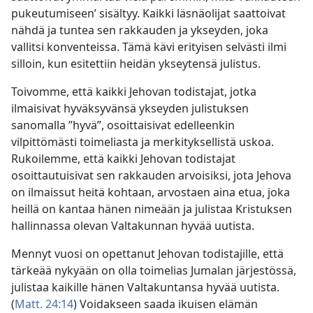
pukeutumiseen’ sisältyy. Kaikki läsnäolijat saattoivat
nähdä ja tuntea sen rakkauden ja ykseyden, joka
vallitsi konventeissa. Tämä kävi erityisen selvästi ilmi
silloin, kun esitettiin heidän ykseytensä julistus.
Toivomme, että kaikki Jehovan todistajat, jotka
ilmaisivat hyväksyvänsä ykseyden julistuksen
sanomalla ”hyvä”, osoittaisivat edelleenkin
vilpittömästi toimeliasta ja merkityksellistä uskoa.
Rukoilemme, että kaikki Jehovan todistajat
osoittautuisivat sen rakkauden arvoisiksi, jota Jehova
on ilmaissut heitä kohtaan, arvostaen aina etua, joka
heillä on kantaa hänen nimeään ja julistaa Kristuksen
hallinnassa olevan Valtakunnan hyvää uutista.
Mennyt vuosi on opettanut Jehovan todistajille, että
tärkeää nykyään on olla toimelias Jumalan järjestössä,
julistaa kaikille hänen Valtakuntansa hyvää uutista.
(
Matt. 24:14
) Voidakseen saada ikuisen elämän