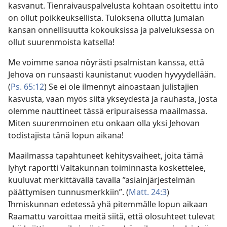
kasvanut. Tienraivauspalvelusta kohtaan osoitettu into
on ollut poikkeuksellista. Tuloksena ollutta Jumalan
kansan onnellisuutta kokouksissa ja palveluksessa on
ollut suurenmoista katsella!
Me voimme sanoa nöyrästi psalmistan kanssa, että
Jehova on runsaasti kaunistanut vuoden hyvyydellään.
(
Ps. 65:12
) Se ei ole ilmennyt ainoastaan julistajien
kasvusta, vaan myös siitä ykseydestä ja rauhasta, josta
olemme nauttineet tässä eripuraisessa maailmassa.
Miten suurenmoinen etu onkaan olla yksi Jehovan
todistajista tänä lopun aikana!
Maailmassa tapahtuneet kehitysvaiheet, joita tämä
lyhyt raportti Valtakunnan toiminnasta koskettelee,
kuuluvat merkittävällä tavalla ”asiainjärjestelmän
päättymisen tunnusmerkkiin”. (
Matt. 24:3
)
Ihmiskunnan edetessä yhä pitemmälle lopun aikaan
Raamattu varoittaa meitä siitä, että olosuhteet tulevat