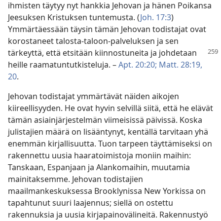
ihmisten täytyy nyt hankkia Jehovan ja hänen Poikansa
Jeesuksen Kristuksen tuntemusta. (
Joh. 17:3
)
Ymmärtäessään täysin tämän Jehovan todistajat ovat
korostaneet talosta-taloon-palveluksen ja sen
tärkeyttä, että etsitään
kiinnostuneita ja johdetaan
heille raamatuntutkisteluja. –
Apt. 20:20;
Matt. 28:19,
20
.
Jehovan todistajat ymmärtävät näiden aikojen
kiireellisyyden. He ovat hyvin selvillä siitä, että he elävät
tämän asiainjärjestelmän viimeisissä päivissä. Koska
julistajien määrä on lisääntynyt, kentällä tarvitaan yhä
enemmän kirjallisuutta. Tuon tarpeen täyttämiseksi on
rakennettu uusia haaratoimistoja moniin maihin:
Tanskaan, Espanjaan ja Alankomaihin, muutamia
mainitaksemme. Jehovan todistajien
maailmankeskuksessa Brooklynissa New Yorkissa on
tapahtunut suuri laajennus; siellä on ostettu
rakennuksia ja uusia kirjapainovälineitä. Rakennustyö