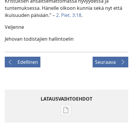
Kristuksen ansaitsemattomassa hyvyydessä ja
tuntemuksessa. Hänelle olkoon kunnia sekä nyt että
ikuisuuden päivään.” –
2. Piet. 3:18
.
Veljenne
Jehovan todistajien hallintoelin
Edellinen
Seuraava
LATAUSVAIHTOEHDOT
Julkaisujen
latausvaihtoehdot
Jehovan