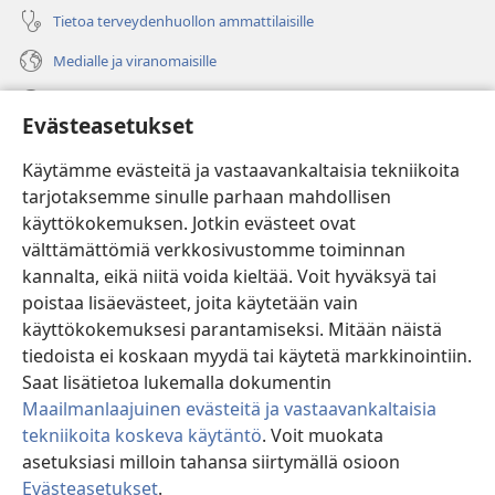
Tietoa terveydenhuollon ammattilaisille
Medialle ja viranomaisille
Ohje
Evästeasetukset
Lahjoitukset
(avaa
Käytämme evästeitä ja vastaavankaltaisia tekniikoita
uuden
tarjotaksemme sinulle parhaan mahdollisen
ikkunan)
Vartiotornin VERKKOKIRJASTO
käyttökokemuksen. Jotkin evästeet ovat
(avaa
välttämättömiä verkkosivustomme toiminnan
uuden
®
JW Hub
ikkunan)
kannalta, eikä niitä voida kieltää. Voit hyväksyä tai
(avaa
uuden
poistaa lisäevästeet, joita käytetään vain
®
JW Library
ikkunan)
käyttökokemuksesi parantamiseksi. Mitään näistä
tiedoista ei koskaan myydä tai käytetä markkinointiin.
Watchtower Library
Saat lisätietoa lukemalla dokumentin
Maailmanlaajuinen evästeitä ja vastaavankaltaisia
tekniikoita koskeva käytäntö
. Voit muokata
asetuksiasi milloin tahansa siirtymällä osioon
Copyright
© 2026 Watch Tower Bible and Tract Society of Pennsylvania.
Evästeasetukset
.