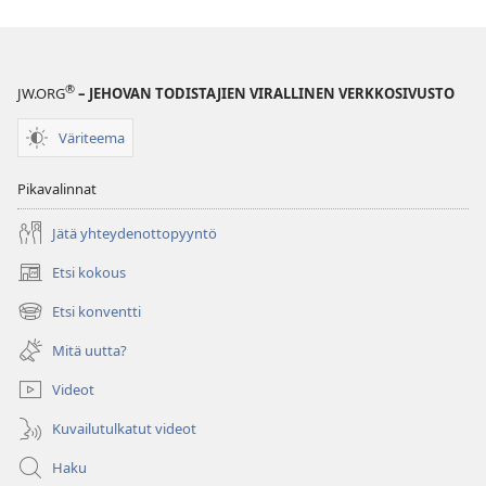
todistajain
vuosikirja
1984
®
JW.ORG
– JEHOVAN TODISTAJIEN VIRALLINEN VERKKOSIVUSTO
Väriteema
Pikavalinnat
Jätä yhteydenottopyyntö
Etsi kokous
(avaa
uuden
Etsi konventti
(avaa
ikkunan)
uuden
Mitä uutta?
ikkunan)
Videot
Kuvailutulkatut videot
Haku