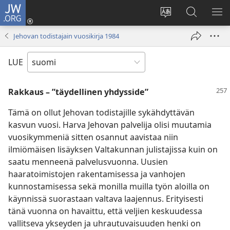
JW.ORG
Kirjaudu
(avaa
Vaihda
Hae
NÄ
uuden
sivuston
JW.ORG-
VA
Jehovan todistajain vuosikirja 1984
ikkunan)
kieli
sivustolta
LUE
Rakkaus – ”täydellinen yhdysside”
Tämä on ollut Jehovan todistajille sykähdyttävän
kasvun vuosi. Harva Jehovan palvelija olisi muutamia
vuosikymmeniä sitten osannut aavistaa niin
ilmiömäisen lisäyksen Valtakunnan julistajissa kuin on
saatu menneenä palvelusvuonna. Uusien
haaratoimistojen rakentamisessa ja vanhojen
kunnostamisessa sekä monilla muilla työn aloilla on
käynnissä suorastaan valtava laajennus. Erityisesti
tänä vuonna on havaittu, että veljien keskuudessa
vallitseva ykseyden ja uhrautuvaisuuden henki on