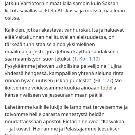
jatkuu Vartiotornin maatilalla samoin kuin Saksan
liittotasavallassa, Etelä-Afrikassa ja muissa maailman
osissa.
Kaikkien, jotka rakastavat vanhurskautta ja haluavat
elää Valtakunnan hallitusvallan alaisuudessa, on
tärkeää tunnistaa se ainoa yksimielinen
maailmanjärjestö, jota Jehova käyttää saadakseen
saarnaamistyön suoritetuksi. (
1. Kor. 1:10
)
Pysykäämme Jehovan uskollisina palvelijoina ”lujina
yhdessä hengessä, kamppaillen yhtenä sieluna rinta
rinnan hyvän uutisen uskon puolesta”. (
Fil. 1:27
) Me
iloitsemme voidessamme kuulua ainoaan todella
kansainväliseen veljesseuraan maan päällä.
Lähetämme kaikille lukijoille lämpimät terveisemme ja
toivomme heille parasta menestystä heidän
noudattaessaan apostoli Pietarin neuvoa: ”Kasvakaa –
– jatkuvasti Herramme ja Pelastajamme Jeesuksen