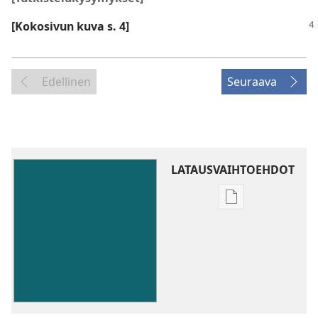
[Kokosivun kuva s. 4]
Edellinen
Seuraava
LATAUSVAIHTOEHDOT
Julkaisujen
latausvaihtoehd
Hyvä
uutinen
joka
voi
tehdä