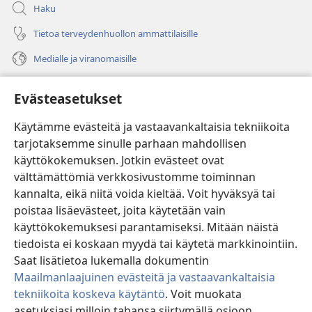
Haku
Tietoa terveydenhuollon ammattilaisille
Medialle ja viranomaisille
Ohje
Evästeasetukset
Lahjoitukset
(avaa
Käytämme evästeitä ja vastaavankaltaisia tekniikoita
uuden
tarjotaksemme sinulle parhaan mahdollisen
ikkunan)
Vartiotornin VERKKOKIRJASTO
käyttökokemuksen. Jotkin evästeet ovat
(avaa
välttämättömiä verkkosivustomme toiminnan
uuden
®
JW Hub
ikkunan)
kannalta, eikä niitä voida kieltää. Voit hyväksyä tai
(avaa
uuden
poistaa lisäevästeet, joita käytetään vain
®
JW Library
ikkunan)
käyttökokemuksesi parantamiseksi. Mitään näistä
tiedoista ei koskaan myydä tai käytetä markkinointiin.
Watchtower Library
Saat lisätietoa lukemalla dokumentin
Maailmanlaajuinen evästeitä ja vastaavankaltaisia
tekniikoita koskeva käytäntö
. Voit muokata
asetuksiasi milloin tahansa siirtymällä osioon