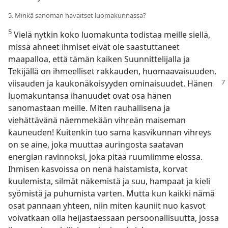
5. Minkä sanoman havaitset luomakunnassa?
5
Vielä nytkin koko luomakunta todistaa meille siellä,
missä ahneet ihmiset eivät ole saastuttaneet
maapalloa, että tämän kaiken Suunnittelijalla ja
Tekijällä on ihmeelliset rakkauden, huomaavaisuuden,
viisauden ja kaukonäkoisyyden ominaisuudet.
Hänen
luomakuntansa ihanuudet ovat osa hänen
sanomastaan meille. Miten rauhallisena ja
viehättävänä näemmekään vihreän maiseman
kauneuden! Kuitenkin tuo sama kasvikunnan vihreys
on se aine, joka muuttaa auringosta saatavan
energian ravinnoksi, joka pitää ruumiimme elossa.
Ihmisen kasvoissa on nenä haistamista, korvat
kuulemista, silmät näkemistä ja suu, hampaat ja kieli
syömistä ja puhumista varten. Mutta kun kaikki nämä
osat pannaan yhteen, niin miten kauniit nuo kasvot
voivatkaan olla heijastaessaan persoonallisuutta, jossa