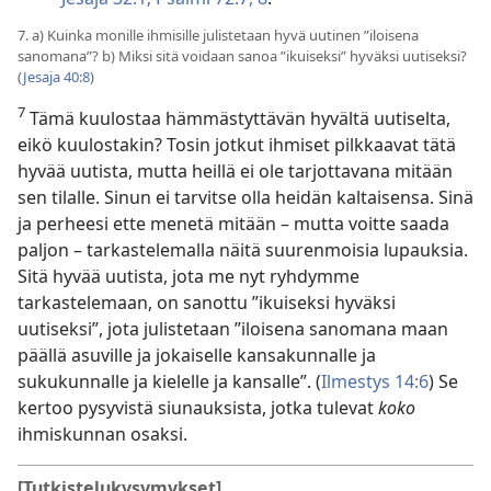
7. a) Kuinka monille ihmisille julistetaan hyvä uutinen ”iloisena
sanomana”? b) Miksi sitä voidaan sanoa ”ikuiseksi” hyväksi uutiseksi?
(
Jesaja 40:8
)
7
Tämä kuulostaa hämmästyttävän hyvältä uutiselta,
eikö kuulostakin? Tosin jotkut ihmiset pilkkaavat tätä
hyvää uutista, mutta heillä ei ole tarjottavana mitään
sen tilalle. Sinun ei tarvitse olla heidän kaltaisensa. Sinä
ja perheesi ette menetä mitään – mutta voitte saada
paljon – tarkastelemalla näitä suurenmoisia lupauksia.
Sitä hyvää uutista, jota me nyt ryhdymme
tarkastelemaan, on sanottu ”ikuiseksi hyväksi
uutiseksi”, jota julistetaan ”iloisena sanomana maan
päällä asuville ja jokaiselle kansakunnalle ja
sukukunnalle ja kielelle ja kansalle”. (
Ilmestys 14:6
) Se
kertoo pysyvistä siunauksista, jotka tulevat
koko
ihmiskunnan osaksi.
[Tutkistelukysymykset]