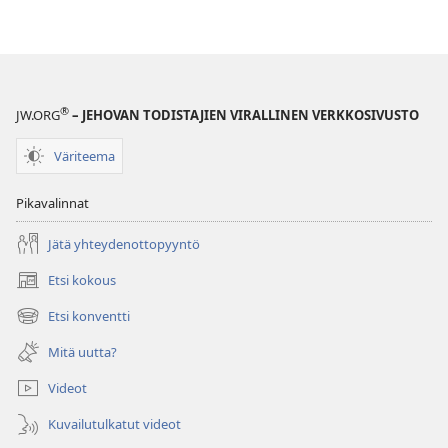
sinut
onnelliseksi
®
JW.ORG
– JEHOVAN TODISTAJIEN VIRALLINEN VERKKOSIVUSTO
Väriteema
Pikavalinnat
Jätä yhteydenottopyyntö
Etsi kokous
(avaa
uuden
Etsi konventti
(avaa
ikkunan)
uuden
Mitä uutta?
ikkunan)
Videot
Kuvailutulkatut videot