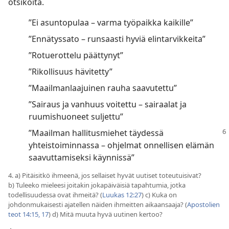
otsikoita.
”Ei asuntopulaa – varma työpaikka kaikille”
”Ennätyssato – runsaasti hyviä elintarvikkeita”
”Rotuerottelu päättynyt”
”Rikollisuus hävitetty”
”Maailmanlaajuinen rauha saavutettu”
”Sairaus ja vanhuus voitettu – sairaalat ja
ruumishuoneet suljettu”
”Maailman hallitusmiehet täydessä
yhteistoiminnassa – ohjelmat onnellisen elämän
saavuttamiseksi käynnissä”
4. a) Pitäisitkö ihmeenä, jos sellaiset hyvät uutiset toteutuisivat?
b) Tuleeko mieleesi joitakin jokapäiväisiä tapahtumia, jotka
todellisuudessa ovat ihmeitä? (
Luukas 12:27
) c) Kuka on
johdonmukaisesti ajatellen näiden ihmeitten aikaansaaja? (
Apostolien
teot 14:15,
17
) d) Mitä muuta hyvä uutinen kertoo?