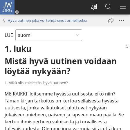
JW.ORG
Kirjaudu
(avaa
Vaihda
Hae
NÄ
uuden
sivuston
JW.ORG-
VA
Hyvä uutinen joka voi tehdä sinut onnelliseksi
ikkunan)
kieli
sivustolta
LUE
1. luku
Mistä hyvä uutinen voidaan
löytää nykyään?
1. Mikä olisi mielestäsi hyvä uutinen?
ME KAIKKI iloitsemme hyvästä uutisesta, eikö niin?
Tämän kirjan tarkoitus on kertoa sellaisesta hyvästä
uutisesta, jonka vaikutukset ulottuvat nykyään
jokaiseen mieheen, naiseen ja lapseen maan päällä. Se
kertoo ihmisperheen valoisasta ja turvallisesta
tulevaisuudesta. Olemme jopa varmoja siitä, että kun