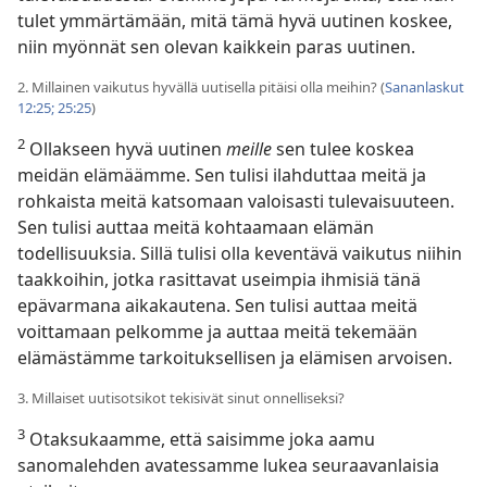
tulet ymmärtämään, mitä tämä hyvä uutinen koskee,
niin myönnät sen olevan kaikkein paras uutinen.
2. Millainen vaikutus hyvällä uutisella pitäisi olla meihin? (
Sananlaskut
12:25;
25:25
)
2
Ollakseen hyvä uutinen
meille
sen tulee koskea
meidän elämäämme. Sen tulisi ilahduttaa meitä ja
rohkaista meitä katsomaan valoisasti tulevaisuuteen.
Sen tulisi auttaa meitä kohtaamaan elämän
todellisuuksia. Sillä tulisi olla keventävä vaikutus niihin
taakkoihin, jotka rasittavat useimpia ihmisiä tänä
epävarmana aikakautena. Sen tulisi auttaa meitä
voittamaan pelkomme ja auttaa meitä tekemään
elämästämme tarkoituksellisen ja elämisen arvoisen.
3. Millaiset uutisotsikot tekisivät sinut onnelliseksi?
3
Otaksukaamme, että saisimme joka aamu
sanomalehden avatessamme lukea seuraavanlaisia