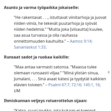
Asunto ja varma työpaikka jokaiselle:
”He rakentavat . . ., istuttavat viinitarhoja ja juovat
niiden viiniä, he tekevät puutarhoja ja syövät
niiden hedelmiä.” ”Mutta joka [viisautta] kuulee,
saa asua turvassa ja olla rauhassa
onnettomuuden kauhuilta.” –
Aamos 9:14;
Sananlaskut 1:33
.
Runsaat sadot ja ruokaa kaikille:
”Maa antaa varmasti satonsa. ”Maassa tulee
olemaan
runsaasti viljaa.” ”Minä ylistän sinua,
Jumalani, . . . Sinä avaat kätesi ja tyydytät kaikkien
elävien toiveen.” –
Psalmi 67:7;
72:16;
145:1,
16
;
UM.
Ihmiskunnan veljeys rotuerottelun sijaan:
”Katso, suuri joukko, jota kukaan ei kyennyt