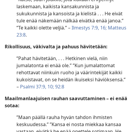
laskemaan, kaikista kansakunnista ja
sukukunnista ja kansoista ja kielistä . . . He eivät
tule enää näkemään nälkää eivätkä enää janoa.”
”Te kaikki olette veljiä.” –
Ilmestys 7:9,
16;
Matteus
23:8
.
Rikollisuus, väkivalta ja pahuus hävitetään:
”Pahat hävitetään, . . . Hetkinen vielä, niin
jumalatonta ei enää ole.” ”Kun jumalattomat
rehottavat niinkuin ruoho ja väärintekijät kaikki
kukoistavat, on se heidän ikuiseksi häviöksensä.”
–
Psalmi 37:9, 10;
92:8
Maailmanlaajuisen rauhan saavuttaminen – ei enää
sotaa:
”Maan päällä rauha hyvän tahdon ihmisten
keskuudessa.” ”Kansa ei nosta miekkaa kansaa
vastaan, eivätkä he enää opettele sotimaan. He