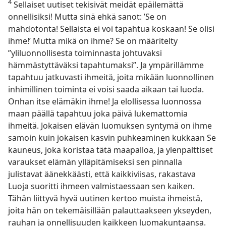
4
Sellaiset uutiset tekisivät meidät epäilemättä
onnellisiksi! Mutta sinä ehkä sanot: ’Se on
mahdotonta! Sellaista ei voi tapahtua koskaan! Se olisi
ihme!’ Mutta mikä on ihme? Se on määritelty
”yliluonnollisesta toiminnasta johtuvaksi
hämmästyttäväksi tapahtumaksi”. Ja ympärillämme
tapahtuu jatkuvasti ihmeitä, joita mikään luonnollinen
inhimillinen toiminta ei voisi saada aikaan tai luoda.
Onhan itse elämäkin ihme! Ja elollisessa luonnossa
maan päällä tapahtuu joka päivä lukemattomia
ihmeitä. Jokaisen elävän luomuksen syntymä on ihme
samoin kuin jokaisen kasvin puhkeaminen kukkaan Se
kauneus, joka koristaa tätä maapalloa, ja ylenpalttiset
varaukset elämän ylläpitämiseksi sen pinnalla
julistavat äänekkäästi, että kaikkiviisas, rakastava
Luoja suoritti ihmeen valmistaessaan sen kaiken.
Tähän liittyvä hyvä uutinen kertoo muista ihmeistä,
joita hän on tekemäisillään palauttaakseen ykseyden,
rauhan ja onnellisuuden kaikkeen luomakuntaansa.