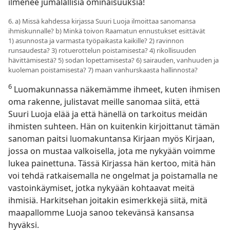
ilmenee jumalallisia ominaisuuksia!
6. a) Missä kahdessa kirjassa Suuri Luoja ilmoittaa sanomansa
ihmiskunnalle? b) Minkä toivon Raamatun ennustukset esittävät
1) asunnosta ja varmasta työpaikasta kaikille? 2) ravinnon
runsaudesta? 3) rotuerottelun poistamisesta? 4) rikollisuuden
hävittämisestä? 5) sodan lopettamisesta? 6) sairauden, vanhuuden ja
kuoleman poistamisesta? 7) maan vanhurskaasta hallinnosta?
6
Luomakunnassa näkemämme ihmeet, kuten ihmisen
oma rakenne, julistavat meille sanomaa siitä, että
Suuri Luoja elää ja että hänellä on tarkoitus meidän
ihmisten suhteen. Hän on kuitenkin kirjoittanut tämän
sanoman paitsi luomakuntansa Kirjaan myös Kirjaan,
jossa on mustaa valkoisella, jota me nykyään voimme
lukea painettuna. Tässä Kirjassa hän kertoo, mitä hän
voi tehdä ratkaisemalla ne ongelmat ja poistamalla ne
vastoinkäymiset, jotka nykyään kohtaavat meitä
ihmisiä. Harkitsehan joitakin esimerkkejä siitä, mitä
maapallomme Luoja sanoo tekevänsä kansansa
hyväksi.