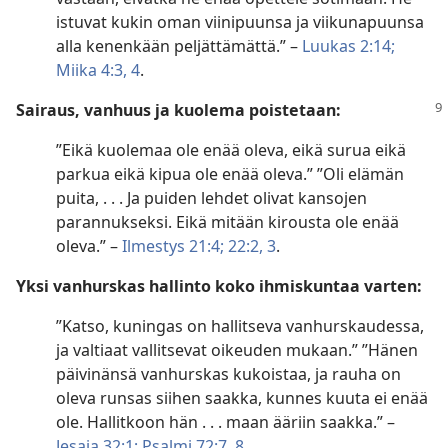
istuvat kukin oman viinipuunsa ja viikunapuunsa
alla kenenkään peljättämättä.” –
Luukas 2:14;
Miika 4:3, 4
.
Sairaus, vanhuus ja kuolema poistetaan:
”Eikä kuolemaa ole enää oleva, eikä surua eikä
parkua eikä kipua ole enää oleva.” ”Oli elämän
puita, . . . Ja puiden lehdet olivat kansojen
parannukseksi. Eikä mitään kirousta ole enää
oleva.” –
Ilmestys 21:4;
22:2, 3
.
Yksi vanhurskas hallinto koko ihmiskuntaa varten:
”Katso, kuningas on hallitseva vanhurskaudessa,
ja valtiaat vallitsevat oikeuden mukaan.” ”Hänen
päivinänsä vanhurskas kukoistaa, ja rauha on
oleva runsas siihen saakka, kunnes kuuta ei enää
ole. Hallitkoon hän . . . maan ääriin saakka.” –
Jesaja 32:1;
Psalmi 72:7, 8
.