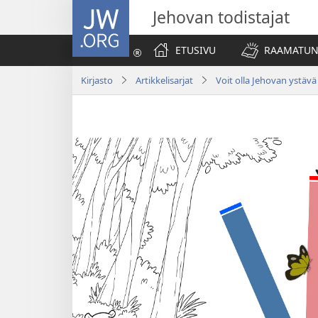
JW.ORG
Jehovan todistajat
ETUSIVU
RAAMATUN
Kirjasto
Artikkelisarjat
Voit olla Jehovan ystävä