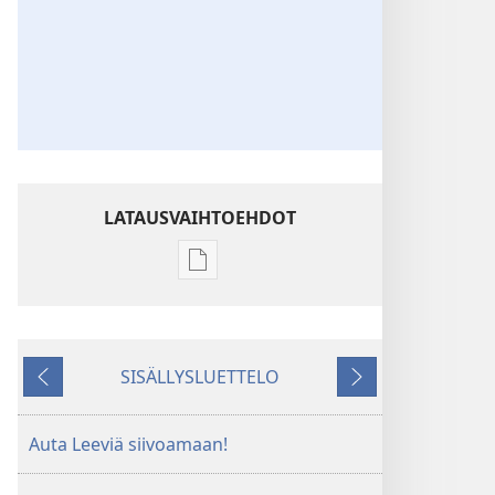
LATAUSVAIHTOEHDOT
Julkaisujen
latausvaihtoehdot
Voit
olla
SISÄLLYSLUETTELO
Jehovan
Edellinen
Seuraava
ystävä
–
Auta Leeviä siivoamaan!
Tehtävät