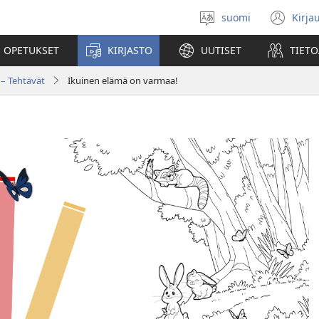
suomi
Kirja
Valitse
(av
kieli
uu
 OPETUKSET
KIRJASTO
UUTISET
TIETO
ikk
 – Tehtävät
Ikuinen elämä on varmaa!