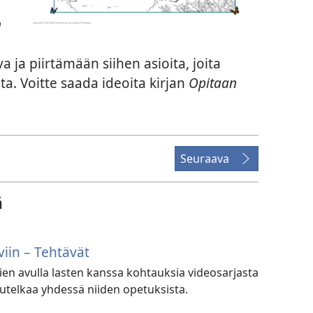
n
 ja piirtämään siihen asioita, joita
ta. Voitte saada ideoita kirjan
Opitaan
Seuraava
ä
iin – Tehtävät
ien avulla lasten kanssa kohtauksia videosarjasta
jutelkaa yhdessä niiden opetuksista.