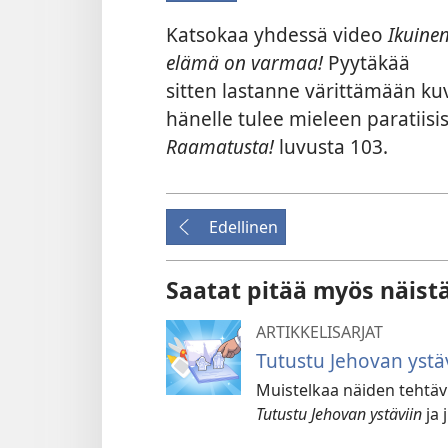
Katsokaa yhdessä video
Ikuine
elämä on varmaa!
Pyytäkää
sitten lastanne värittämään kuva
hänelle tulee mieleen paratiisis
Raamatusta!
luvusta 103.
Edellinen
Saatat pitää myös näist
ARTIKKELISARJAT
Tutustu Jehovan ystäv
Muistelkaa näiden tehtäv
Tutustu Jehovan ystäviin
ja 