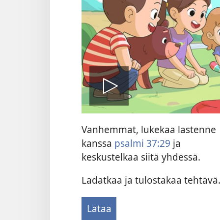
Toista
Vanhemmat, lukekaa lastenne
video
kanssa
psalmi 37:29
ja
keskustelkaa siitä yhdessä.
Ladatkaa ja tulostakaa tehtävä
Lataa