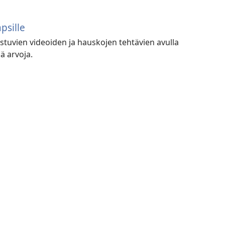
psille
uvien videoiden ja hauskojen tehtävien avulla
iä arvoja.