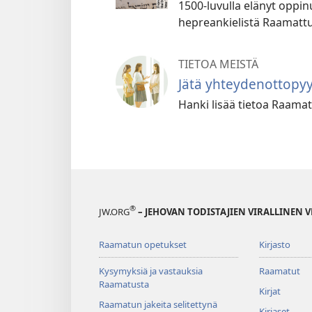
1500-luvulla elänyt oppinu
hepreankielistä Raamattu
TIETOA MEISTÄ
Jätä yhteydenottopy
Hanki lisää tietoa Raamatu
®
JW.ORG
– JEHOVAN TODISTAJIEN VIRALLINEN 
Raamatun opetukset
Kirjasto
Kysymyksiä ja vastauksia
Raamatut
Raamatusta
Kirjat
Raamatun jakeita selitettynä
Kirjaset