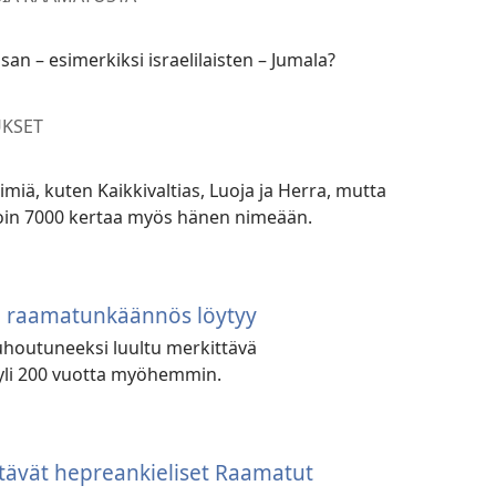
n – esimerkiksi israelilaisten – Jumala?
KSET
miä, kuten Kaikkivaltias, Luoja ja Herra, mutta
in 7000 kertaa myös hänen nimeään.
u raamatunkäännös löytyy
tuhoutuneeksi luultu merkittävä
yli 200 vuotta myöhemmin.
ttävät hepreankieliset Raamatut