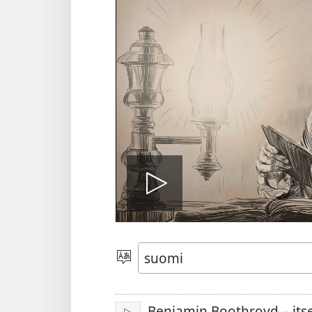
Toista
video
Valitse
kieli
Benjamin Boothroyd – its