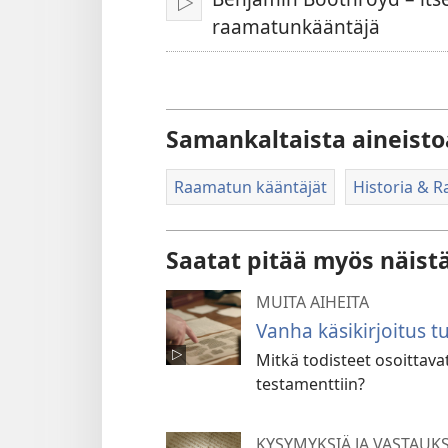
Toista
raamatunkääntäjä
Samankaltaista aineisto
Raamatun kääntäjät
Historia & 
Saatat pitää myös näist
MUITA AIHEITA
Vanha käsikirjoitus 
Mitkä todisteet osoittava
testamenttiin?
KYSYMYKSIÄ JA VASTAUK