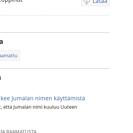
Lataa
Videoiden
latausvaihtoehdot
a
Raamattu
ä
tukee Jumalan nimen käyttämistä
t, että Jumalan nimi kuuluu Uuteen
SIA RAAMATUSTA