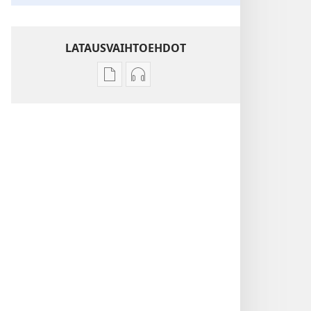
LATAUSVAIHTOEHDOT
Julkaisujen
Äänitteiden
latausvaihtoehdot
latausvaihtoehdot
Muita
Muita
aiheita
aiheita