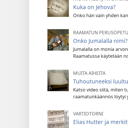
Kuka on Jehova?
Onko hän vain yhden kansa
RAAMATUN PERUSOPETU
Onko Jumalalla nimi?
Jumalalla on monia arvoni
Raamatussa käytetään no
MUITA AIHEITA
Tuhoutuneeksi luult
Katso video siitä, miten 
raamatunkäännös löytyi 
VARTIOTORNI
Elias Hutter ja merki