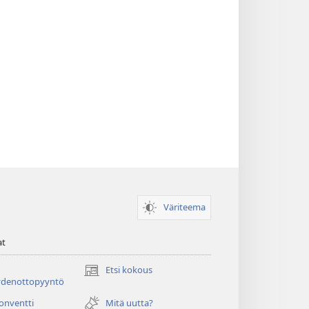
Väriteema
at
Etsi kokous
(avaa
ydenottopyyntö
uuden
ikkunan)
konventti
Mitä uutta?