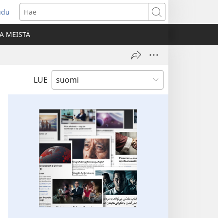
udu
aa
Hae
den
A MEISTÄ
unan)
LUE