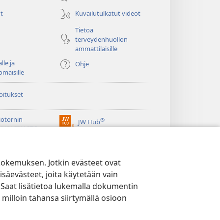
t
Kuvailutulkatut videot
Tietoa
terveydenhuollon
ammattilaisille
lle ja
Ohje
omaisille
oitukset
iotornin
®
JW Hub
(avaa
KKOKIRJASTO
uuden
®
ikkunan)
ibrary
Watchtower Library
kokemuksen. Jotkin evästeet ovat
isäevästeet, joita käytetään vain
 Saat lisätietoa lukemalla dokumentin
 milloin tahansa siirtymällä osioon
YTÄNTÖ
|
EVÄSTEASETUKSET