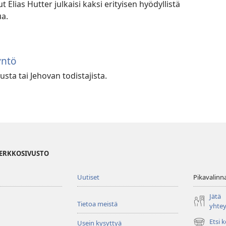
t Elias Hutter julkaisi kaksi erityisen hyödyllistä
a.
yntö
sta tai Jehovan todistajista.
VERKKOSIVUSTO
Uutiset
Pikavalinn
Jätä
Tietoa meistä
yhte
Etsi 
Usein kysyttyä