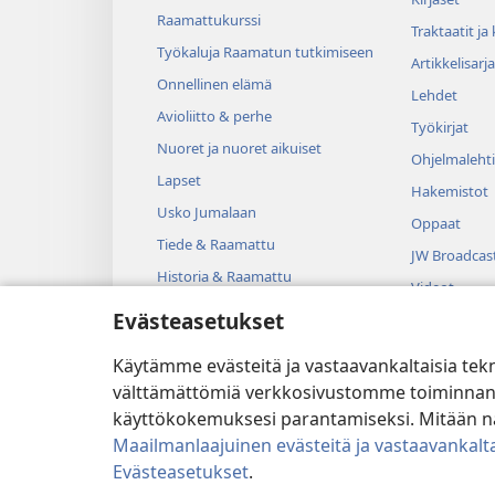
Raamattukurssi
Traktaatit ja
Työkaluja Raamatun tutkimiseen
Artikkelisarja
Onnellinen elämä
Lehdet
Avioliitto & perhe
Työkirjat
Nuoret ja nuoret aikuiset
Ohjelmalehti
Lapset
Hakemistot
Usko Jumalaan
Oppaat
Tiede & Raamattu
JW Broadcas
Historia & Raamattu
Videot
Evästeasetukset
Musiikki
Kuunnelmat
Käytämme evästeitä ja vastaavankaltaisia tek
Dramatisoit
välttämättömiä verkkosivustomme toiminnan kann
käyttökokemuksesi parantamiseksi. Mitään näi
Maailmanlaajuinen evästeitä ja vastaavankalta
Evästeasetukset
.
Copyright
© 2026 Watch Tower B