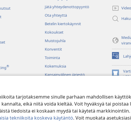
(avaa
uuden
Jätä yhteydenottopyyntö
Video
 kutsut
ikkunan)
Ota yhteyttä
t
Haku
Betelin kiertokäynnit
Kokoukset
Media
Muistojuhla
set
viran
Konventit
Lahj
Toiminta
(avaa
uuden
Kokemuksia
®
ting
ikkunan)
Vart
Kansainvälinen järjestö
(avaa
VER
uuden
JW L
ikkunan)
niikoita tarjotaksemme sinulle parhaan mahdollisen käyttö
u raamatunluku
alta, eikä niitä voida kieltää. Voit hyväksyä tai poistaa l
stä tiedoista ei koskaan myydä tai käytetä markkinointiin.
isia tekniikoita koskeva käytäntö
. Voit muokata asetuksiasi
ible and Tract Society of Pennsylvania.
KÄYTTÖEHDOT
|
TIETOSUOJAKÄ