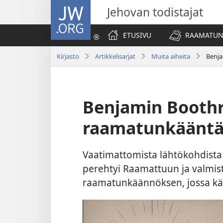
JW.ORG
Jehovan todistajat
ETUSIVU
RAAMATUN
Kirjasto
Artikkelisarjat
Muita aiheita
Benja
Benjamin Boothr
raamatunkääntä
Vaatimattomista lähtökohdista 
perehtyi Raamattuun ja valmist
raamatunkäännöksen, jossa kä