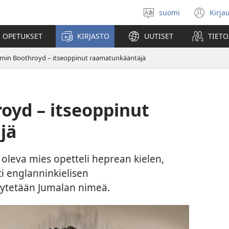
suomi
Kirja
Valitse
(av
kieli
uu
 OPETUKSET
KIRJASTO
UUTISET
TIETO
ikk
min Boothroyd – itseoppinut raamatunkääntäjä
oyd – itseoppinut
jä
oleva mies opetteli heprean kielen,
i englanninkielisen
ytetään Jumalan nimeä.