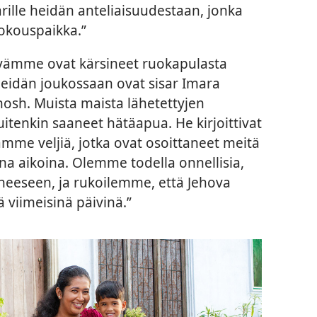
sarille heidän anteliaisuudestaan, jonka
kokouspaikka.”
tävämme ovat kärsineet ruokapulasta
idän joukossaan ovat sisar Imara
osh. Muista maista lähetettyjen
uitenkin saaneet hätäapua. He kirjoittivat
ämme veljiä, jotka ovat osoittaneet meitä
na aikoina. Olemme todella onnellisia,
eeseen, ja rukoilemme, että Jehova
ä viimeisinä päivinä.”