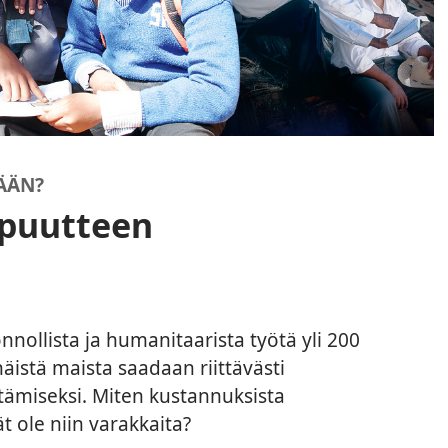
ÄÄN?
 puutteen
nnollista ja humanitaarista työtä yli 200
äistä maista saadaan riittävästi
ttämiseksi. Miten kustannuksista
t ole niin varakkaita?