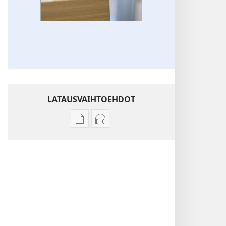
LATAUSVAIHTOEHDOT
Julkaisujen
Äänitteiden
latausvaihtoehdot
latausvaihtoehdot
Mihin
Mihin
lahjoituksia
lahjoituksia
käytetään?
käytetään?