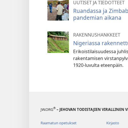
UUTISET JA TIEDOTTEET
Ruandassa ja Zimbabwe
pandemian aikana
RAKENNUSHANKKEET
Nigeriassa rakennett
Erikoistilaisuudessa juhl
rakentamisen virstanpylvä
1920-luvulta eteenpäin.
®
JW.ORG
– JEHOVAN TODISTAJIEN VIRALLINEN 
Raamatun opetukset
Kirjasto