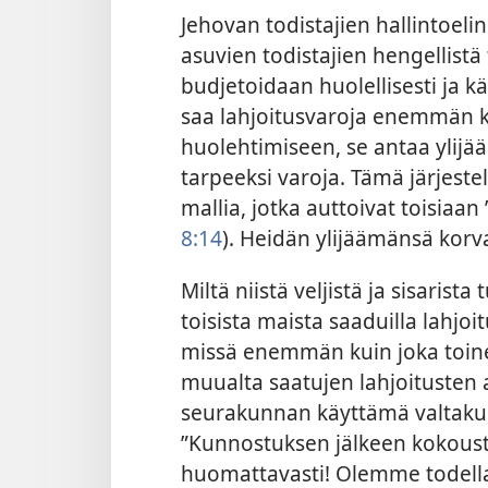
Jehovan todistajien hallintoeli
asuvien todistajien hengellistä 
budjetoidaan huolellisesti ja 
saa lahjoitusvaroja enemmän ku
huolehtimiseen, se antaa ylijää
tarpeeksi varoja. Tämä järjeste
mallia, jotka auttoivat toisiaan
8:14
). Heidän ylijäämänsä korva
Miltä niistä veljistä ja sisarist
toisista maista saaduilla lahjoi
missä enemmän kuin joka toinen
muualta saatujen lahjoitusten 
seurakunnan käyttämä valtakunn
”Kunnostuksen jälkeen kokous
huomattavasti! Olemme todella k