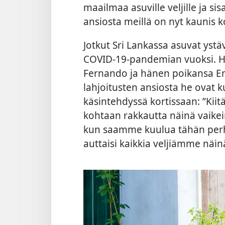
maailmaa asuville veljille ja si
ansiosta meillä on nyt kaunis 
Jotkut Sri Lankassa asuvat ys
COVID-19-pandemian vuoksi. He
Fernando ja hänen poikansa En
lahjoitusten ansiosta he ovat k
käsintehdyssä kortissaan: ”Kiit
kohtaan rakkautta näinä vaikei
kun saamme kuulua tähän perh
auttaisi kaikkia veljiämme näin