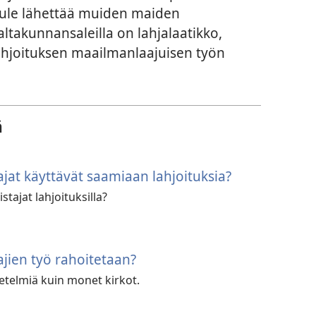
i tule lähettää muiden maiden
altakunnansaleilla on lahjalaatikko,
lahjoituksen maailmanlaajuisen työn
ä
jat käyttävät saamiaan lahjoituksia?
tajat lahjoituksilla?
ajien työ rahoitetaan?
elmiä kuin monet kirkot.