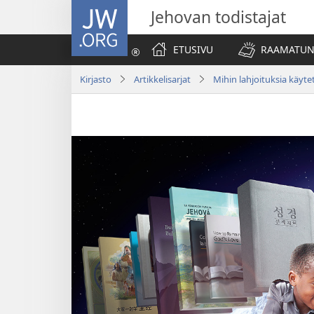
JW.ORG
Jehovan todistajat
ETUSIVU
RAAMATUN
Kirjasto
Artikkelisarjat
Mihin lahjoituksia käyte