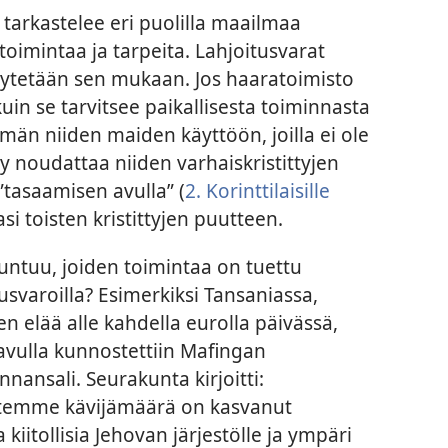
n tarkastelee eri puolilla maailmaa
toimintaa ja tarpeita. Lahjoitusvarat
käytetään sen mukaan. Jos haaratoimisto
in se tarvitsee paikallisesta toiminnasta
män niiden maiden käyttöön, joilla ei ole
ly noudattaa niiden varhaiskristittyjen
 ”tasaamisen avulla” (
2. Korinttilaisille
si toisten kristittyjen puutteen.
a tuntuu, joiden toimintaa on tuettu
tusvaroilla? Esimerkiksi Tansaniassa,
 elää alle kahdella eurolla päivässä,
avulla kunnostettiin Mafingan
ansali. Seurakunta kirjoitti:
temme kävijämäärä on kasvanut
iitollisia Jehovan järjestölle ja ympäri