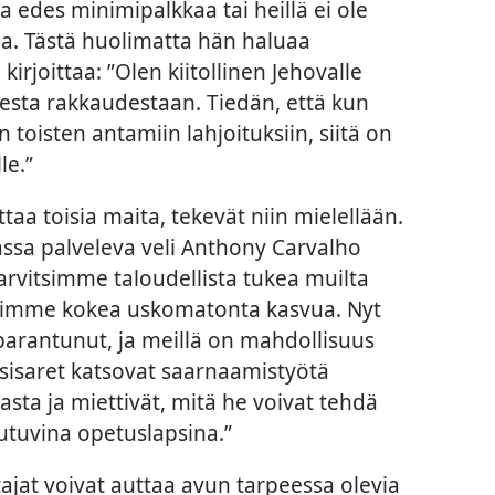
 edes minimipalkkaa tai heillä ei ole
ja. Tästä huolimatta hän haluaa
kirjoittaa: ”Olen kiitollinen Jehovalle
esta rakkaudestaan. Tiedän, että kun
 toisten antamiin lahjoituksiin, siitä on
le.”
taa toisia maita, tekevät niin mielellään.
ssa palveleva veli Anthony Carvalho
arvitsimme taloudellista tukea muilta
saimme kokea uskomatonta kasvua. Nyt
parantunut, ja meillä on mahdollisuus
ja sisaret katsovat saarnaamistyötä
ta ja miettivät, mitä he voivat tehdä
utuvina opetuslapsina.”
tajat voivat auttaa avun tarpeessa olevia