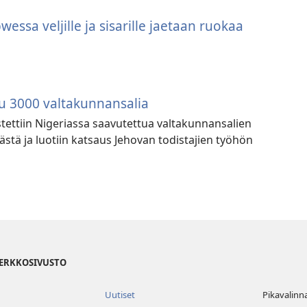
ssa veljille ja sisarille jaetaan ruokaa
u 3000 valtakunnansalia
istettiin Nigeriassa saavutettua valtakunnansalien
stä ja luotiin katsaus Jehovan todistajien työhön
VERKKOSIVUSTO
Uutiset
Pikavalinn