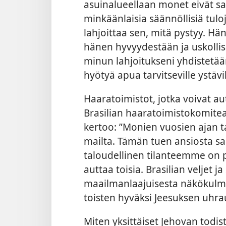
asuinalueellaan monet eivät saa
minkäänlaisia säännöllisiä tulo
lahjoittaa sen, mitä pystyy. Hän 
hänen hyvyydestään ja uskollis
minun lahjoitukseni yhdistetään
hyötyä apua tarvitseville ystävil
Haaratoimistot, jotka voivat aut
Brasilian haaratoimistokomitea
kertoo: ”Monien vuosien ajan t
mailta. Tämän tuen ansiosta 
taloudellinen tilanteemme on 
auttaa toisia. Brasilian veljet 
maailmanlaajuisesta näkökulmas
toisten hyväksi Jeesuksen uhra
Miten yksittäiset Jehovan todis