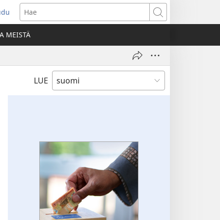
udu
aa
Hae
den
A MEISTÄ
unan)
LUE