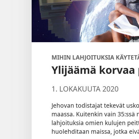
MIHIN LAHJOITUKSIA KÄYTET
Ylijäämä korvaa
1. LOKAKUUTA 2020
Jehovan todistajat tekevät usko
maassa. Kuitenkin vain 35:ssä n
lahjoituksia omien kulujen pei
huolehditaan maissa, jotka eivä