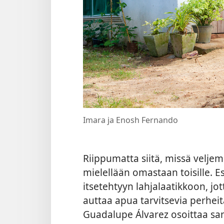
Imara ja Enosh Fernando
Riippumatta siitä, missä velje
mielellään omastaan toisille. 
itsetehtyyn lahjalaatikkoon, jot
auttaa apua tarvitsevia perhei
Guadalupe Álvarez osoittaa sam