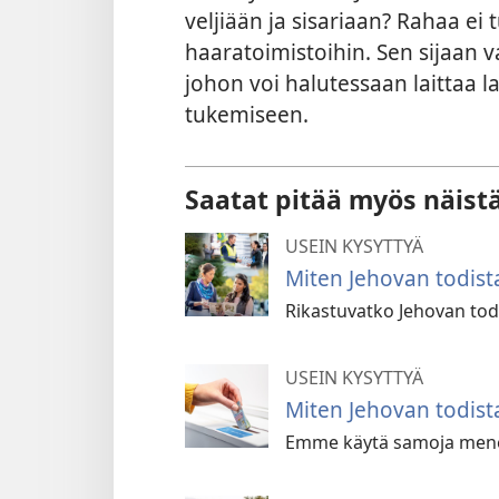
veljiään ja sisariaan? Rahaa e
haaratoimistoihin. Sen sijaan v
johon voi halutessaan laittaa 
tukemiseen.
Saatat pitää myös näist
USEIN KYSYTTYÄ
Miten Jehovan todista
Rikastuvatko Jehovan todis
USEIN KYSYTTYÄ
Miten Jehovan todist
Emme käytä samoja menet