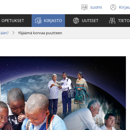
suomi
Kirja
Valitse
(av
kieli
uu
 OPETUKSET
KIRJASTO
UUTISET
TIETO
ikk
tään?
Ylijäämä korvaa puutteen