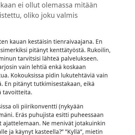
ikaan ei ollut olemassa mitään
mistettu, oliko joku valmis
miten kauan kestäisin tienraivaajana. En
simerkiksi pitänyt kenttätyöstä. Rukoilin,
 minun tarvitsisi lähteä palvelukseen.
tarjosin vain lehtiä enkä koskaan
tua. Kokouksissa pidin lukutehtäviä vain
itä. En pitänyt tutkimisestakaan, eikä
 tavoitteita.
ssa oli piirikonventti (nykyään
mäni. Eräs puhujista esitti puheessaan
ut ajattelemaan. Ne menivät jotakuinkin
le ja käynyt kasteella?” ”Kyllä”, mietin