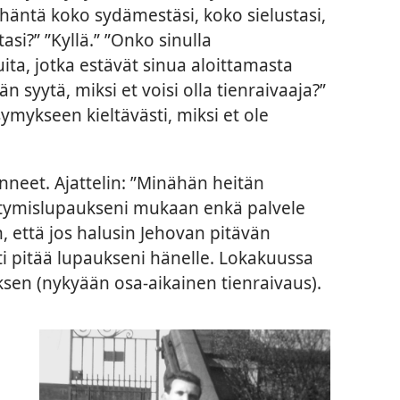
 häntä koko sydämestäsi, koko sielustasi,
si?” ”Kyllä.” ”Onko sinulla
ita, jotka estävät sinua aloittamasta
n syytä, miksi et voisi olla tienraivaaja?”
ysymykseen kieltävästi, miksi et ole
enneet. Ajattelin: ”Minähän heitän
ytymislupaukseni mukaan enkä palvele
n, että jos halusin Jehovan pitävän
i pitää lupaukseni hänelle. Lokakuussa
ksen (nykyään osa-aikainen tienraivaus).