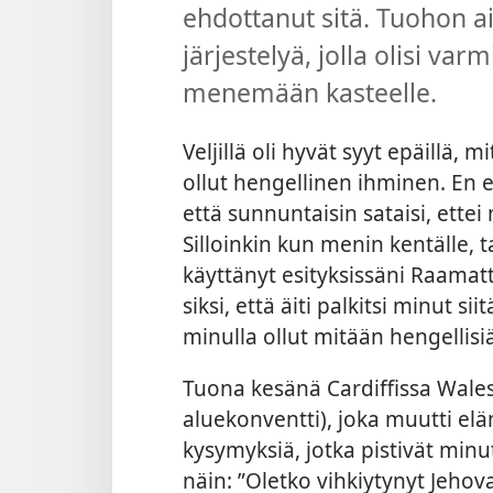
ehdottanut sitä. Tuohon a
järjestelyä, jolla olisi var
menemään kasteelle.
Veljillä oli hyvät syyt epäillä, 
ollut hengellinen ihminen. En e
että sunnuntaisin sataisi, ettei
Silloinkin kun menin kentälle, 
käyttänyt esityksissäni Raamat
siksi, että äiti palkitsi minut si
minulla ollut mitään hengellisiä
Tuona kesänä Cardiffissa Walesi
aluekonventti), joka muutti elä
kysymyksiä, jotka pistivät min
näin: ”Oletko vihkiytynyt Jehoval