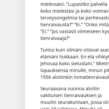
mielessäni. ”Lupasitko palvella
koko mielestäsi ja koko voimasta
terveysongelmia tai perhevastu
tienraivausta?” ”Ei.” ”Onko mitää
”Ei.” ”Jos vastasit viimeiseen k
tienraivaaja?”
Tuntui kuin silmäni olisivat au
elämäni hukkaan. En elä vihki
Jehovaa koko sielustani.” Mieti
lupauksensa minulle, minun pit
1956 aloitinkin lomatienraivau
Seuraavana vuonna aloitin
vakituisen tienraivauksen ja
muutin seurakuntaan, jossa oli
vain 19 julistajaa. Minulla oli