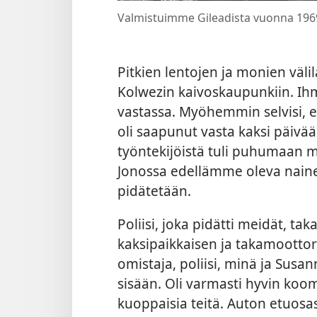
Valmistuimme Gileadista vuonna 196
Pitkien lentojen ja monien väl
Kolwezin kaivoskaupunkiin. Ihm
vastassa. Myöhemmin selvisi, e
oli saapunut vasta kaksi päivä
työntekijöistä tuli puhumaan m
Jonossa edellämme oleva nainen
pidätetään.
Poliisi, joka pidätti meidät, t
kaksipaikkaisen ja takamoottor
omistaja, poliisi, minä ja Sus
sisään. Oli varmasti hyvin koo
kuoppaisia teitä. Auton etuosass