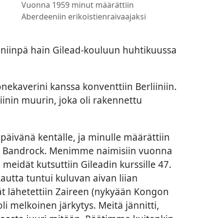
Vuonna 1959 minut määrättiin
Aberdeeniin erikoistienraivaajaksi
 niinpä hain Gilead-kouluun huhtikuussa
averini kanssa konventtiin Berliiniin.
inin muurin, joka oli rakennettu
äivänä kentälle, ja minulle määrättiin
ne Bandrock. Menimme naimisiin vuonna
eidät kutsuttiin Gileadin kurssille 47.
ukautta tuntui kuluvan aivan liian
t lähetettiin Zaireen (nykyään Kongon
li melkoinen järkytys. Meitä jännitti,