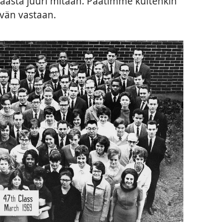
asta juuri mitään. Päätimme kuitenkin
ävän vastaan.