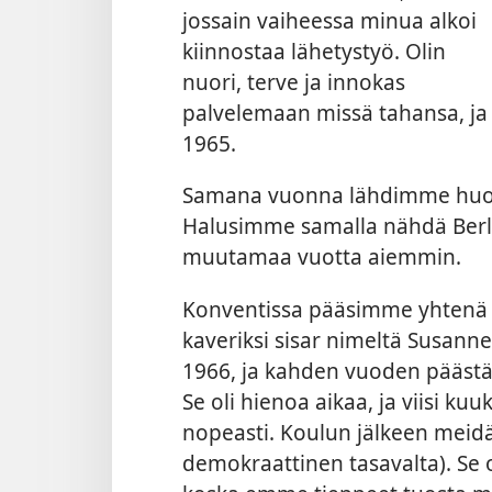
jossain vaiheessa minua alkoi
kiinnostaa lähetystyö. Olin
nuori, terve ja innokas
palvelemaan missä tahansa, ja
1965.
Samana vuonna lähdimme huonek
Halusimme samalla nähdä Berli
muutamaa vuotta aiemmin.
Konventissa pääsimme yhtenä p
kaveriksi sisar nimeltä Susan
1966, ja kahden vuoden päästä m
Se oli hienoa aikaa, ja viisi ku
nopeasti. Koulun jälkeen meidä
demokraattinen tasavalta). Se o