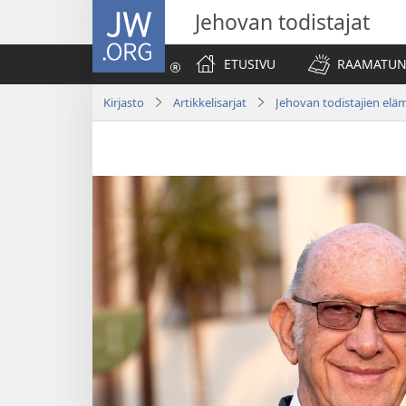
JW.ORG
Jehovan todistajat
ETUSIVU
RAAMATUN
Kirjasto
Artikkelisarjat
Jehovan todistajien elä