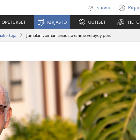
suomi
Kirja
Valitse
(av
kieli
uu
 OPETUKSET
KIRJASTO
UUTISET
TIETO
ikk
mäkertoja
Jumalan voiman ansiosta emme vetäydy pois