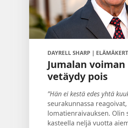
DAYRELL SHARP | ELÄMÄKER
Jumalan voiman
vetäydy pois
”Hän ei kestä edes yhtä kuu
seurakunnassa reagoivat, 
lomatienraivauksen. Olin s
kasteella neljä vuotta aie