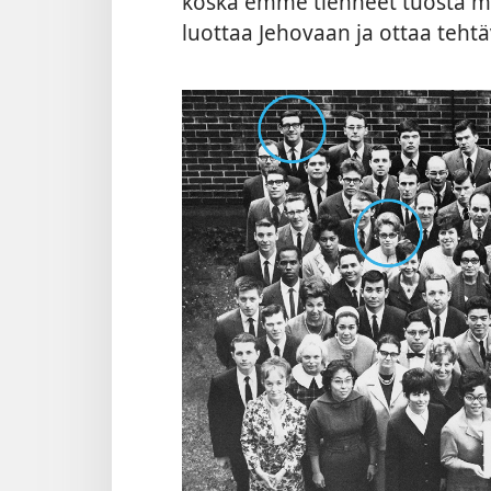
koska emme tienneet tuosta ma
luottaa Jehovaan ja ottaa teht