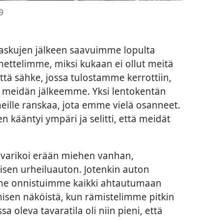
9
ilaskujen jälkeen saavuimme lopulta
ettelimme, miksi kukaan ei ollut meitä
ttä sähke, jossa tulostamme kerrottiin,
ä meidän jälkeemme. Yksi lentokentän
eille ranskaa, jota emme vielä osanneet.
 kääntyi ympäri ja selitti, että meidät
akavarikoi erään miehen vanhan,
isen urheiluauton. Jotenkin auton
anne onnistuimme kaikki ahtautumaan
misen näköistä, kun rämistelimme pitkin
a oleva tavaratila oli niin pieni, että