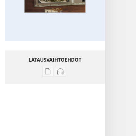
LATAUSVAIHTOEHDOT
Julkaisujen
Äänitteiden
latausvaihtoehdot
latausvaihtoehdot
Jehovan
Jehovan
todistajien
todistajien
elämäkertoja
elämäkertoja