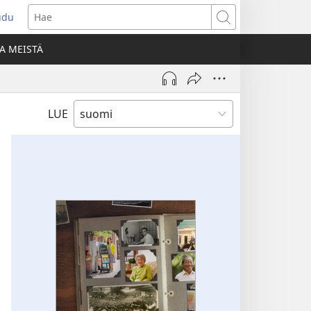
udu
aa
Hae
den
A MEISTÄ
unan)
LUE