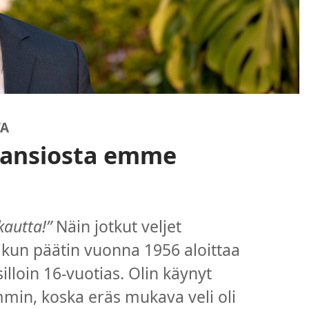
TA
 ansiosta emme
kautta!”
Näin jotkut veljet
kun päätin vuonna 1956 aloittaa
illoin 16-vuotias. Olin käynyt
mmin, koska eräs mukava veli oli