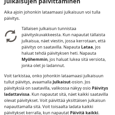
Julkaisujen päivittäminen
Aika ajoin johonkin lataamaasi julkaisuun voi tulla
päivitys.
Tällaisen julkaisun tunnistaa
päivityskuvakkeesta. Kun napautat tällaista
julkaisua, näet viestin, jossa kerrotaan, että
päivitys on saatavilla. Napauta
Lataa
, jos
haluat tehdä päivityksen heti. Napauta
Myöhemmin
, jos haluat lukea sitä versiota,
jonka olet jo ladannut.
Voit tarkistaa, onko johonkin lataamaasi julkaisuun
tullut päivitys, avaamalla
Julkaisut
-osion. Jos
päivityksiä on saatavilla, valikossa näkyy osio
Päivitys
ladattavissa
. Kun napautat sitä, näet kaikki saatavilla
olevat päivitykset. Voit päivittää yksittäisen julkaisun
napauttamalla sitä. Voit toisaalta ladata kaikki
päivitykset kerralla, kun napautat
Päivitä kaikki
.