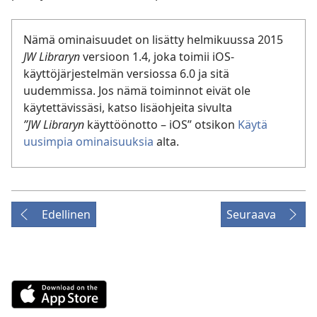
Nämä ominaisuudet on lisätty helmikuussa 2015
JW Libraryn
versioon 1.4, joka toimii iOS-
käyttöjärjestelmän versiossa 6.0 ja sitä
uudemmissa. Jos nämä toiminnot eivät ole
käytettävissäsi, katso lisäohjeita sivulta
”JW Libraryn
käyttöönotto – iOS” otsikon
Käytä
uusimpia ominaisuuksia
alta.
Edellinen
Seuraava
Download
on