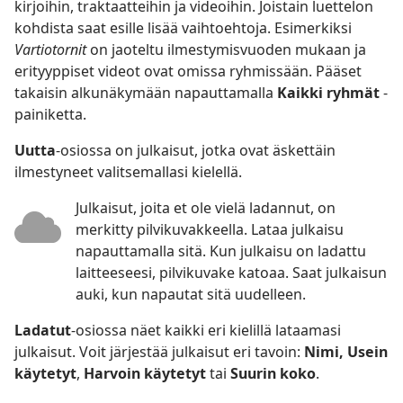
kirjoihin, traktaatteihin ja videoihin. Joistain luettelon
kohdista saat esille lisää vaihtoehtoja. Esimerkiksi
Vartiotornit
on jaoteltu ilmestymisvuoden mukaan ja
erityyppiset videot ovat omissa ryhmissään. Pääset
takaisin alkunäkymään napauttamalla
Kaikki ryhmät
-
painiketta.
Uutta
-osiossa on julkaisut, jotka ovat äskettäin
ilmestyneet valitsemallasi kielellä.
Julkaisut, joita et ole vielä ladannut, on
merkitty pilvikuvakkeella. Lataa julkaisu
napauttamalla sitä. Kun julkaisu on ladattu
laitteeseesi, pilvikuvake katoaa. Saat julkaisun
auki, kun napautat sitä uudelleen.
Ladatut
-osiossa näet kaikki eri kielillä lataamasi
julkaisut. Voit järjestää julkaisut eri tavoin:
Nimi, Usein
käytetyt
,
Harvoin käytetyt
tai
Suurin koko
.