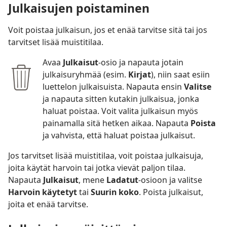
Julkaisujen poistaminen
Voit poistaa julkaisun, jos et enää tarvitse sitä tai jos
tarvitset lisää muistitilaa.
Avaa
Julkaisut
-osio ja napauta jotain
julkaisuryhmää (esim.
Kirjat
), niin saat esiin
luettelon julkaisuista. Napauta ensin
Valitse
ja napauta sitten kutakin julkaisua, jonka
haluat poistaa. Voit valita julkaisun myös
painamalla sitä hetken aikaa. Napauta
Poista
ja vahvista, että haluat poistaa julkaisut.
Jos tarvitset lisää muistitilaa, voit poistaa julkaisuja,
joita käytät harvoin tai jotka vievät paljon tilaa.
Napauta
Julkaisut
, mene
Ladatut
-osioon ja valitse
Harvoin käytetyt
tai
Suurin koko
. Poista julkaisut,
joita et enää tarvitse.