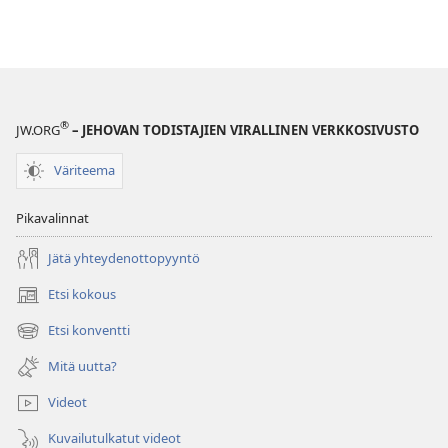
the
App
Store
(avaa
uuden
®
ikkunan)
JW.ORG
– JEHOVAN TODISTAJIEN VIRALLINEN VERKKOSIVUSTO
Väriteema
Pikavalinnat
Jätä yhteydenottopyyntö
Etsi kokous
(avaa
uuden
Etsi konventti
(avaa
ikkunan)
uuden
Mitä uutta?
ikkunan)
Videot
Kuvailutulkatut videot