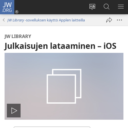
JW.ORG
Kirjaudu
(avaa
Vaihda
Hae
NÄ
uuden
sivuston
JW.ORG-
VA
JW Library
-sovelluksen käyttö Applen laitteilla
ikkunan)
kieli
sivustolta
JW LIBRARY
Julkaisujen lataaminen – iOS
Toista