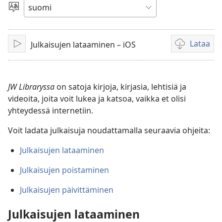
video
Valitse
kieli
Lataa
Julkaisujen lataaminen – iOS
Toista
Videoiden
latausvaihto
JW Libraryssa
on satoja kirjoja, kirjasia, lehtisiä ja
videoita, joita voit lukea ja katsoa, vaikka et olisi
yhteydessä internetiin.
Voit ladata julkaisuja noudattamalla seuraavia ohjeita:
Julkaisujen lataaminen
Julkaisujen poistaminen
Julkaisujen päivittäminen
Julkaisujen lataaminen