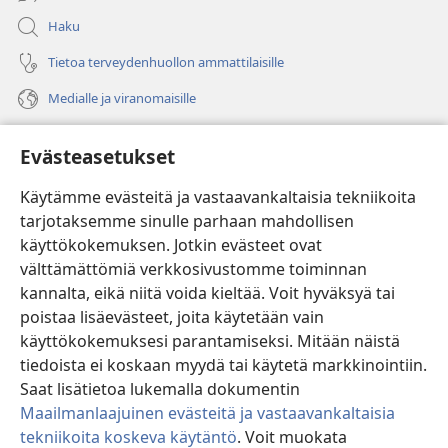
Haku
Tietoa terveydenhuollon ammattilaisille
Medialle ja viranomaisille
Ohje
Evästeasetukset
Lahjoitukset
(avaa
Käytämme evästeitä ja vastaavankaltaisia tekniikoita
uuden
tarjotaksemme sinulle parhaan mahdollisen
ikkunan)
Vartiotornin VERKKOKIRJASTO
käyttökokemuksen. Jotkin evästeet ovat
(avaa
välttämättömiä verkkosivustomme toiminnan
uuden
®
JW Hub
ikkunan)
kannalta, eikä niitä voida kieltää. Voit hyväksyä tai
(avaa
uuden
poistaa lisäevästeet, joita käytetään vain
®
JW Library
ikkunan)
käyttökokemuksesi parantamiseksi. Mitään näistä
tiedoista ei koskaan myydä tai käytetä markkinointiin.
Watchtower Library
Saat lisätietoa lukemalla dokumentin
Maailmanlaajuinen evästeitä ja vastaavankaltaisia
tekniikoita koskeva käytäntö
. Voit muokata