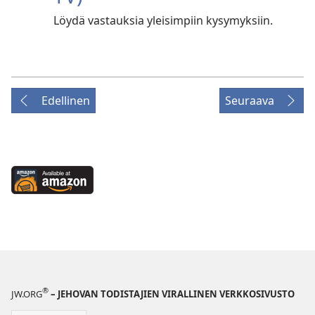
Löydä vastauksia yleisimpiin kysymyksiin.
Edellinen
Seuraava
Available
at
Amazon
(avaa
uuden
ikkunan)
®
JW.ORG
– JEHOVAN TODISTAJIEN VIRALLINEN VERKKOSIVUSTO