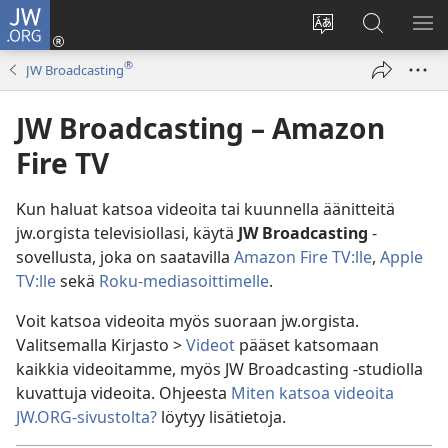
JW.ORG
Kirjaudu
(avaa
Vaihda
Hae
NÄ
uuden
sivuston
JW.ORG-
VA
®
JW Broadcasting
ikkunan)
kieli
sivustolta
JW Broadcasting – Amazon
Fire TV
Kun haluat katsoa videoita tai kuunnella äänitteitä
jw.orgista televisiollasi, käytä
JW Broadcasting
-
sovellusta, joka on saatavilla
Amazon Fire TV:lle
,
Apple
TV:lle
sekä
Roku-mediasoittimelle
.
Voit katsoa videoita myös suoraan jw.orgista.
Valitsemalla Kirjasto >
Videot
pääset katsomaan
kaikkia videoitamme, myös JW Broadcasting -studiolla
kuvattuja videoita. Ohjeesta
Miten katsoa videoita
JW.ORG-sivustolta?
löytyy lisätietoja.