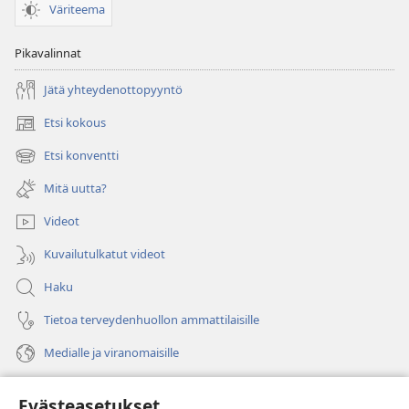
Väriteema
Pikavalinnat
Jätä yhteydenottopyyntö
Etsi kokous
(avaa
uuden
Etsi konventti
(avaa
ikkunan)
uuden
Mitä uutta?
ikkunan)
Videot
Kuvailutulkatut videot
Haku
Tietoa terveydenhuollon ammattilaisille
Medialle ja viranomaisille
Ohje
Evästeasetukset