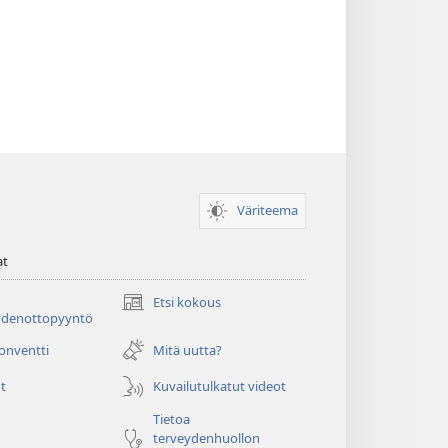
Väriteema
at
Etsi kokous
(avaa
ydenottopyyntö
uuden
ikkunan)
konventti
Mitä uutta?
t
Kuvailutulkatut videot
Tietoa
terveydenhuollon