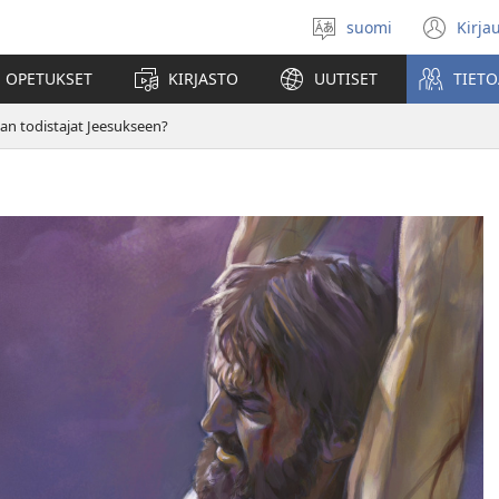
suomi
Kirja
Valitse
(av
kieli
uu
 OPETUKSET
KIRJASTO
UUTISET
TIETO
ikk
n todistajat Jeesukseen?