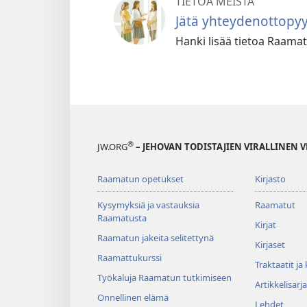
TIETOA MEISTÄ
Jätä yhteydenottopy
Hanki lisää tietoa Raamatu
®
JW.ORG
– JEHOVAN TODISTAJIEN VIRALLINEN 
Raamatun opetukset
Kirjasto
Kysymyksiä ja vastauksia
Raamatut
Raamatusta
Kirjat
Raamatun jakeita selitettynä
Kirjaset
Raamattukurssi
Traktaatit ja
Työkaluja Raamatun tutkimiseen
Artikkelisarja
Onnellinen elämä
Lehdet