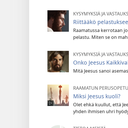
KYSYMYKSIÄ JA VASTAUK
Riittääkö pelastukse
Raamatussa kerrotaan joi
pelastu. Miten se on mahd
KYSYMYKSIÄ JA VASTAUK
Onko Jeesus Kaikkiva
Mitä Jeesus sanoi asema
RAAMATUN PERUSOPETU
Miksi Jeesus kuoli?
Olet ehkä kuullut, että J
yhden ihmisen uhri hyödy