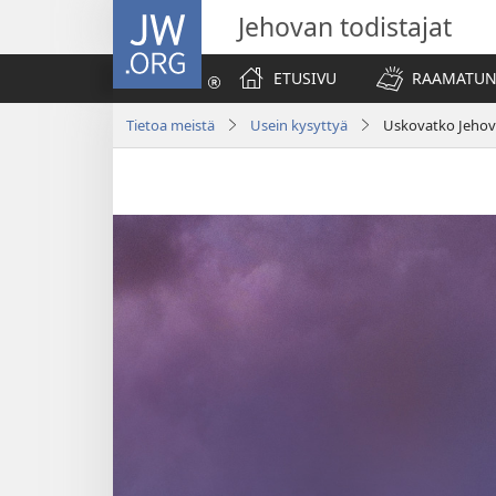
JW.ORG
Jehovan todistajat
ETUSIVU
RAAMATUN
Tietoa meistä
Usein kysyttyä
Uskovatko Jehova