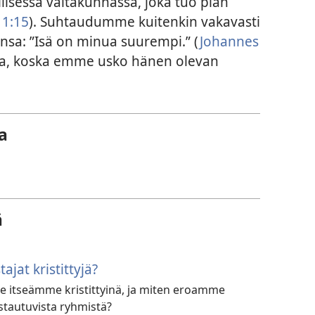
lisessa valtakunnassa, joka tuo pian
11:15
). Suhtaudumme kuitenkin vakavasti
nsa: ”Isä on minua suurempi.” (
Johannes
sta, koska emme usko hänen olevan
a
ä
jat kristittyjä?
e itseämme kristittyinä, ja miten eroamme
ustautuvista ryhmistä?