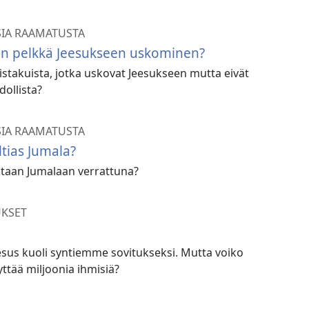
SIA RAAMATUSTA
en pelkkä Jeesukseen uskominen?
stakuista, jotka uskovat Jeesukseen mutta eivät
ollista?
SIA RAAMATUSTA
ltias Jumala?
staan Jumalaan verrattuna?
KSET
eesus kuoli syntiemme sovitukseksi. Mutta voiko
ttää miljoonia ihmisiä?