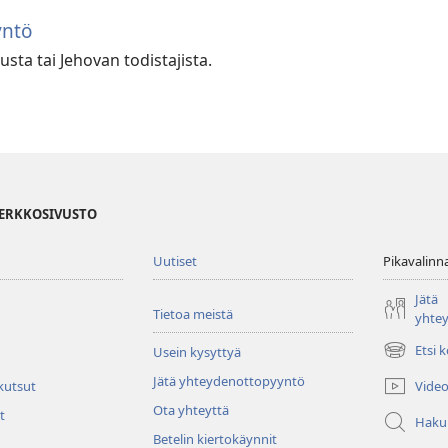
yntö
sta tai Jehovan todistajista.
VERKKOSIVUSTO
Uutiset
Pikavalinn
Jätä
Tietoa meistä
yhte
Etsi 
Usein kysyttyä
(avaa
uuden
Jätä yhteydenottopyyntö
Video
 kutsut
ikkunan)
Ota yhteyttä
t
Haku
Betelin kiertokäynnit