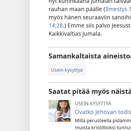
nyt kuninkaana Jumalan taivaal
rauhan maan päälle (
Ilmestys 
myös hänen seuraaviin sanoihi
14:28
.) Emme siis palvo Jeesu
Kaikkivaltias Jumala.
Samankaltaista aineisto
Usein kysyttyä
Saatat pitää myös näist
USEIN KYSYTTYÄ
Ovatko Jehovan todista
Millä perusteella pidämm
muista kristillisiksi tunn