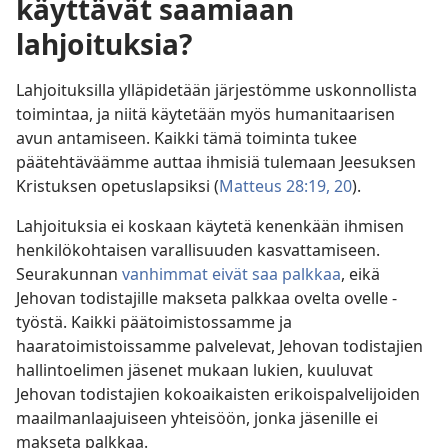
käyttävät saamiaan
lahjoituksia?
Lahjoituksilla ylläpidetään järjestömme uskonnollista
toimintaa, ja niitä käytetään myös humanitaarisen
avun antamiseen. Kaikki tämä toiminta tukee
päätehtäväämme auttaa ihmisiä tulemaan Jeesuksen
Kristuksen opetuslapsiksi (
Matteus 28:19, 20
).
Lahjoituksia ei koskaan käytetä kenenkään ihmisen
henkilökohtaisen varallisuuden kasvattamiseen.
Seurakunnan
vanhimmat eivät saa palkkaa
, eikä
Jehovan todistajille makseta palkkaa ovelta ovelle -
työstä. Kaikki päätoimistossamme ja
haaratoimistoissamme palvelevat, Jehovan todistajien
hallintoelimen jäsenet mukaan lukien, kuuluvat
Jehovan todistajien kokoaikaisten erikoispalvelijoiden
maailmanlaajuiseen yhteisöön, jonka jäsenille ei
makseta palkkaa.