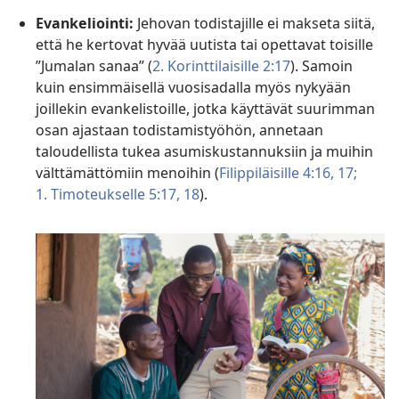
Evankeliointi:
Jehovan todistajille ei makseta siitä,
että he kertovat hyvää uutista tai opettavat toisille
”Jumalan sanaa” (
2. Korinttilaisille 2:17
). Samoin
kuin ensimmäisellä vuosisadalla myös nykyään
joillekin evankelistoille, jotka käyttävät suurimman
osan ajastaan todistamistyöhön, annetaan
taloudellista tukea asumiskustannuksiin ja muihin
välttämättömiin menoihin (
Filippiläisille 4:16, 17;
1. Timoteukselle 5:17, 18
).