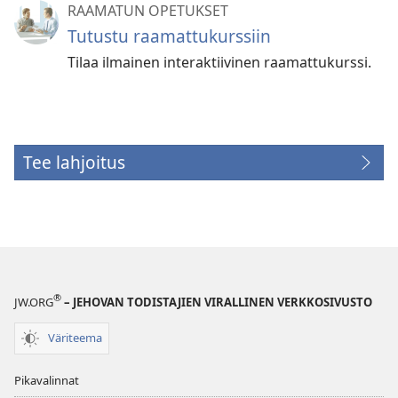
RAAMATUN OPETUKSET
Tutustu raamattukurssiin
Tilaa ilmainen interaktiivinen raamattukurssi.
Tee lahjoitus
(avaa
uuden
ikkunan)
®
JW.ORG
– JEHOVAN TODISTAJIEN VIRALLINEN VERKKOSIVUSTO
Väriteema
Pikavalinnat