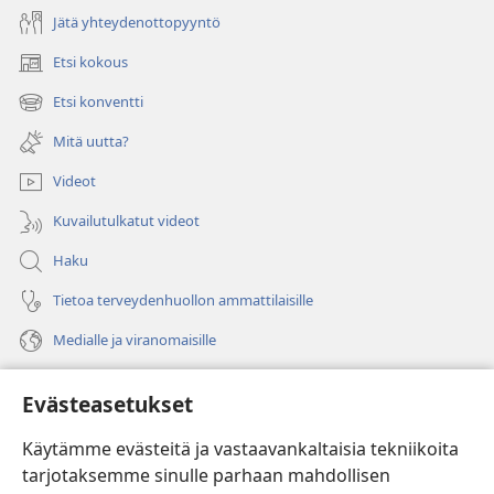
Jätä yhteydenottopyyntö
Etsi kokous
(avaa
uuden
Etsi konventti
(avaa
ikkunan)
uuden
Mitä uutta?
ikkunan)
Videot
Kuvailutulkatut videot
Haku
Tietoa terveydenhuollon ammattilaisille
Medialle ja viranomaisille
Ohje
Evästeasetukset
Lahjoitukset
(avaa
Käytämme evästeitä ja vastaavankaltaisia tekniikoita
uuden
tarjotaksemme sinulle parhaan mahdollisen
ikkunan)