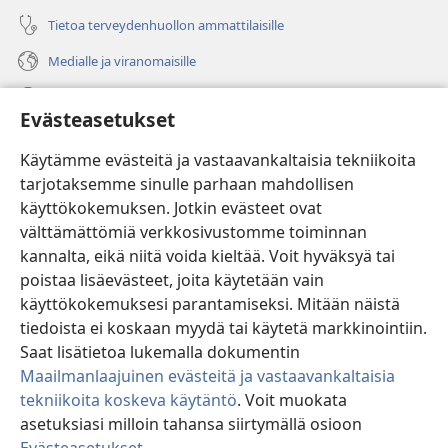
Tietoa terveydenhuollon ammattilaisille
Medialle ja viranomaisille
Ohje
Evästeasetukset
Lahjoitukset
(avaa
Käytämme evästeitä ja vastaavankaltaisia tekniikoita
uuden
tarjotaksemme sinulle parhaan mahdollisen
ikkunan)
Vartiotornin VERKKOKIRJASTO
käyttökokemuksen. Jotkin evästeet ovat
(avaa
välttämättömiä verkkosivustomme toiminnan
uuden
®
JW Hub
ikkunan)
kannalta, eikä niitä voida kieltää. Voit hyväksyä tai
(avaa
uuden
poistaa lisäevästeet, joita käytetään vain
®
JW Library
ikkunan)
käyttökokemuksesi parantamiseksi. Mitään näistä
tiedoista ei koskaan myydä tai käytetä markkinointiin.
Watchtower Library
Saat lisätietoa lukemalla dokumentin
Maailmanlaajuinen evästeitä ja vastaavankaltaisia
tekniikoita koskeva käytäntö
. Voit muokata
asetuksiasi milloin tahansa siirtymällä osioon
Copyright
© 2026 Watch Tower Bible and Tract Society of Pennsylvania.