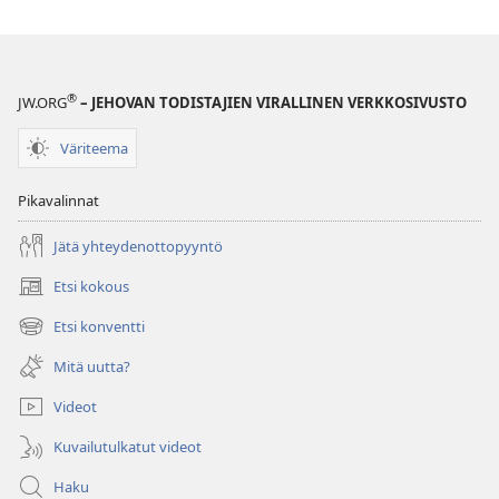
®
JW.ORG
– JEHOVAN TODISTAJIEN VIRALLINEN VERKKOSIVUSTO
Väriteema
Pikavalinnat
Jätä yhteydenottopyyntö
Etsi kokous
(avaa
uuden
Etsi konventti
(avaa
ikkunan)
uuden
Mitä uutta?
ikkunan)
Videot
Kuvailutulkatut videot
Haku