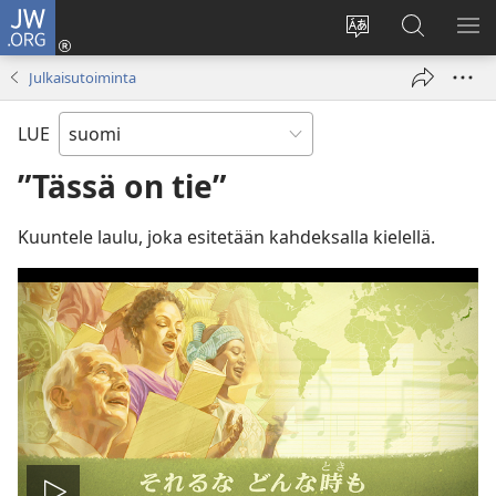
JW.ORG
Kirjaudu
(avaa
Vaihda
Hae
NÄ
uuden
sivuston
JW.ORG-
VA
Julkaisutoiminta
ikkunan)
kieli
sivustolta
LUE
”Tässä on tie”
Kuuntele laulu, joka esitetään kahdeksalla kielellä.