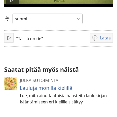
Toista
video
Valitse
kieli
Lataa
"Tässä on tie"
Toista
Videoiden
latausvaihto
Saatat pitää myös näistä
JULKAISUTOIMINTA
Lauluja monilla kielillä
Lue, mitä ainutlaatuisia haasteita laulukirjan
kääntämiseen eri kielille sisältyy.