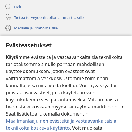
Haku
Tietoa terveydenhuollon ammattilaisille
Medialle ja viranomaisille
Ohje
Evästeasetukset
Lahjoitukset
(avaa
Käytämme evästeitä ja vastaavankaltaisia tekniikoita
uuden
tarjotaksemme sinulle parhaan mahdollisen
ikkunan)
Vartiotornin VERKKOKIRJASTO
käyttökokemuksen. Jotkin evästeet ovat
(avaa
välttämättömiä verkkosivustomme toiminnan
uuden
®
JW Hub
ikkunan)
kannalta, eikä niitä voida kieltää. Voit hyväksyä tai
(avaa
uuden
poistaa lisäevästeet, joita käytetään vain
®
JW Library
ikkunan)
käyttökokemuksesi parantamiseksi. Mitään näistä
tiedoista ei koskaan myydä tai käytetä markkinointiin.
Watchtower Library
Saat lisätietoa lukemalla dokumentin
Maailmanlaajuinen evästeitä ja vastaavankaltaisia
tekniikoita koskeva käytäntö
. Voit muokata