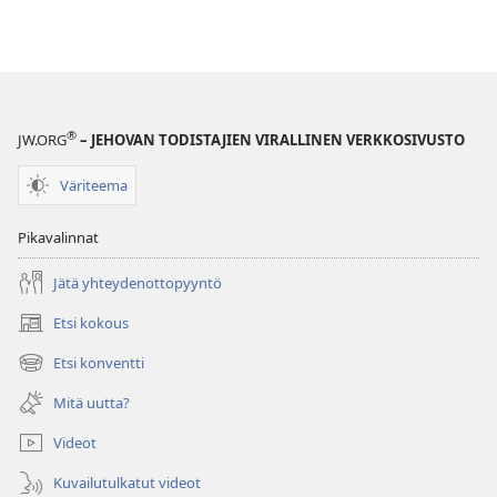
®
JW.ORG
– JEHOVAN TODISTAJIEN VIRALLINEN VERKKOSIVUSTO
Väriteema
Pikavalinnat
Jätä yhteydenottopyyntö
Etsi kokous
(avaa
uuden
Etsi konventti
(avaa
ikkunan)
uuden
Mitä uutta?
ikkunan)
Videot
Kuvailutulkatut videot