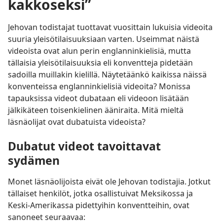
kakkoseksi”
Jehovan todistajat tuottavat vuosittain lukuisia videoita
suuria yleisötilaisuuksiaan varten. Useimmat näistä
videoista ovat alun perin englanninkielisiä, mutta
tällaisia yleisötilaisuuksia eli konventteja pidetään
sadoilla muillakin kielillä. Näytetäänkö kaikissa näissä
konventeissa englanninkielisiä videoita? Monissa
tapauksissa videot dubataan eli videoon lisätään
jälkikäteen toisenkielinen ääniraita. Mitä mieltä
läsnäolijat ovat dubatuista videoista?
Dubatut videot tavoittavat
sydämen
Monet läsnäolijoista eivät ole Jehovan todistajia. Jotkut
tällaiset henkilöt, jotka osallistuivat Meksikossa ja
Keski-Amerikassa pidettyihin konventteihin, ovat
sanoneet seuraavaa: