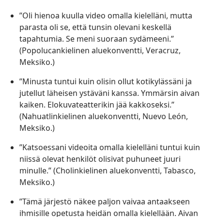
”Oli hienoa kuulla video omalla kielelläni, mutta
parasta oli se, että tunsin olevani keskellä
tapahtumia. Se meni suoraan sydämeeni.”
(Popolucankielinen aluekonventti, Veracruz,
Meksiko.)
”Minusta tuntui kuin olisin ollut kotikylässäni ja
jutellut läheisen ystäväni kanssa. Ymmärsin aivan
kaiken. Elokuvateatterikin jää kakkoseksi.”
(Nahuatlinkielinen aluekonventti, Nuevo León,
Meksiko.)
”Katsoessani videoita omalla kielelläni tuntui kuin
niissä olevat henkilöt olisivat puhuneet juuri
minulle.” (Cholinkielinen aluekonventti, Tabasco,
Meksiko.)
”Tämä järjestö näkee paljon vaivaa antaakseen
ihmisille opetusta heidän omalla kielellään. Aivan