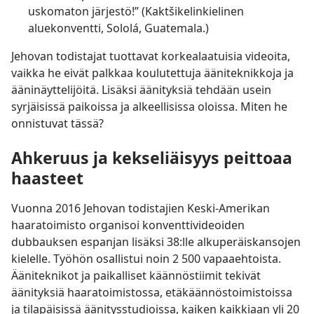
uskomaton järjestö!” (Kaktšikelinkielinen
aluekonventti, Sololá, Guatemala.)
Jehovan todistajat tuottavat korkealaatuisia videoita,
vaikka he eivät palkkaa koulutettuja ääniteknikkoja ja
ääninäyttelijöitä. Lisäksi äänityksiä tehdään usein
syrjäisissä paikoissa ja alkeellisissa oloissa. Miten he
onnistuvat tässä?
Ahkeruus ja kekseliäisyys peittoaa
haasteet
Vuonna 2016 Jehovan todistajien Keski-Amerikan
haaratoimisto organisoi konventtivideoiden
dubbauksen espanjan lisäksi 38:lle alkuperäiskansojen
kielelle. Työhön osallistui noin 2 500 vapaaehtoista.
Ääniteknikot ja paikalliset käännöstiimit tekivät
äänityksiä haaratoimistossa, etäkäännöstoimistoissa
ja tilapäisissä äänitysstudioissa, kaiken kaikkiaan yli 20