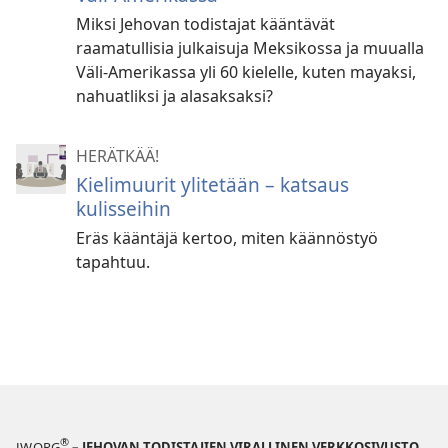
Miksi Jehovan todistajat kääntävät
raamatullisia julkaisuja Meksikossa ja muualla
Väli-Amerikassa yli 60 kielelle, kuten mayaksi,
nahuatliksi ja alasaksaksi?
HERÄTKÄÄ!
Kielimuurit ylitetään – katsaus
kulisseihin
Eräs kääntäjä kertoo, miten käännöstyö
tapahtuu.
®
JW.ORG
– JEHOVAN TODISTAJIEN VIRALLINEN VERKKOSIVUSTO