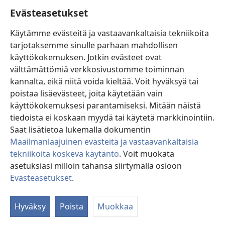
Ohje
Evästeasetukset
Lahjoitukset
(avaa
Käytämme evästeitä ja vastaavankaltaisia tekniikoita
uuden
tarjotaksemme sinulle parhaan mahdollisen
ikkunan)
Vartiotornin VERKKOKIRJASTO
käyttökokemuksen. Jotkin evästeet ovat
(avaa
välttämättömiä verkkosivustomme toiminnan
uuden
®
JW Hub
ikkunan)
kannalta, eikä niitä voida kieltää. Voit hyväksyä tai
(avaa
uuden
poistaa lisäevästeet, joita käytetään vain
®
JW Library
ikkunan)
käyttökokemuksesi parantamiseksi. Mitään näistä
tiedoista ei koskaan myydä tai käytetä markkinointiin.
Watchtower Library
Saat lisätietoa lukemalla dokumentin
Maailmanlaajuinen evästeitä ja vastaavankaltaisia
tekniikoita koskeva käytäntö
. Voit muokata
asetuksiasi milloin tahansa siirtymällä osioon
Copyright
© 2026 Watch Tower Bible and Tract Society of Pennsylvania.
Evästeasetukset
.
KÄYTTÖEHDOT
|
TIETOSUOJAKÄYTÄNTÖ
|
EVÄSTEASETUKSET
Hyväksy
Poista
Muokkaa