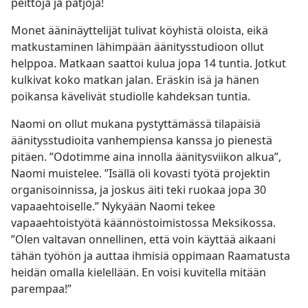
peittoja ja patjoja!
Monet ääninäyttelijät tulivat köyhistä oloista, eikä
matkustaminen lähimpään äänitysstudioon ollut
helppoa. Matkaan saattoi kulua jopa 14 tuntia. Jotkut
kulkivat koko matkan jalan. Eräskin isä ja hänen
poikansa kävelivät studiolle kahdeksan tuntia.
Naomi on ollut mukana pystyttämässä tilapäisiä
äänitysstudioita vanhempiensa kanssa jo pienestä
pitäen. ”Odotimme aina innolla äänitysviikon alkua”,
Naomi muistelee. ”Isällä oli kovasti työtä projektin
organisoinnissa, ja joskus äiti teki ruokaa jopa 30
vapaaehtoiselle.” Nykyään Naomi tekee
vapaaehtoistyötä käännöstoimistossa Meksikossa.
”Olen valtavan onnellinen, että voin käyttää aikaani
tähän työhön ja auttaa ihmisiä oppimaan Raamatusta
heidän omalla kielellään. En voisi kuvitella mitään
parempaa!”