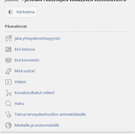
Väriteema
Pikavalinnat
Jätä yhteydenottopyyntö
Etsi kokous
(avaa
uuden
Etsi konventti
(avaa
ikkunan)
uuden
Mitä uutta?
ikkunan)
Videot
Kuvailutulkatut videot
Haku
Tietoa terveydenhuollon ammattilaisille
Medialle ja viranomaisille