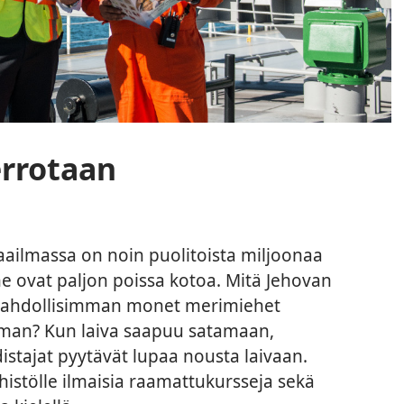
errotaan
ailmassa on noin puolitoista miljoonaa
e ovat paljon poissa kotoa. Mitä Jehovan
a mahdollisimman monet merimiehet
oman? Kun laiva saapuu satamaan,
istajat pyytävät lupaa nousta laivaan.
ehistölle ilmaisia raamattukursseja sekä