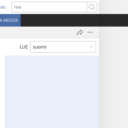
udu
aa
Hae
den
A MEISTÄ
unan)
LUE