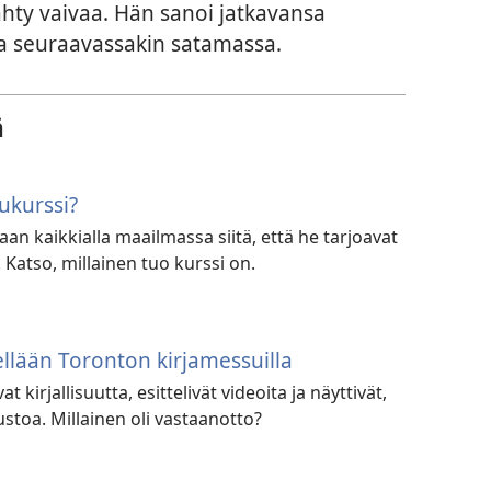
hty vaivaa. Hän sanoi jatkavansa
a seuraavassakin satamassa.
ä
ukurssi?
aan kaikkialla maailmassa siitä, että he tarjoavat
 Katso, millainen tuo kurssi on.
ellään Toronton kirjamessuilla
t kirjallisuutta, esittelivät videoita ja näyttivät,
ustoa. Millainen oli vastaanotto?