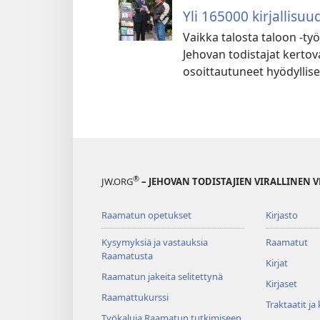
Yli 165000 kirjallisuu
Vaikka talosta taloon -ty
Jehovan todistajat kertov
osoittautuneet hyödyllisek
®
JW.ORG
– JEHOVAN TODISTAJIEN VIRALLINEN 
Raamatun opetukset
Kirjasto
Kysymyksiä ja vastauksia
Raamatut
Raamatusta
Kirjat
Raamatun jakeita selitettynä
Kirjaset
Raamattukurssi
Traktaatit ja
Työkaluja Raamatun tutkimiseen