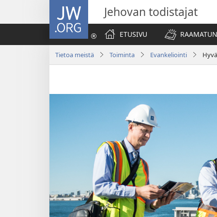
JW.ORG
Jehovan todistajat
ETUSIVU
RAAMATUN
Tietoa meistä
Toiminta
Evankeliointi
Hyvä