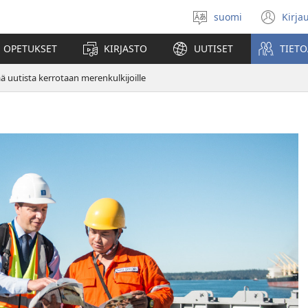
suomi
Kirja
Valitse
(av
kieli
uu
 OPETUKSET
KIRJASTO
UUTISET
TIETO
ikk
ä uutista kerrotaan merenkulkijoille