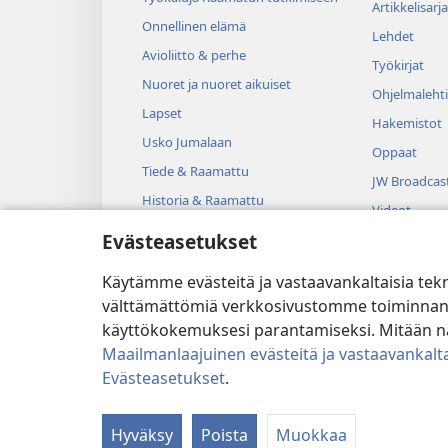
Artikkelisarja
Onnellinen elämä
Lehdet
Avioliitto & perhe
Työkirjat
Nuoret ja nuoret aikuiset
Ohjelmalehti
Lapset
Hakemistot
Usko Jumalaan
Oppaat
Tiede & Raamattu
JW Broadcas
Historia & Raamattu
Videot
Evästeasetukset
Musiikki
Kuunnelmat
Käytämme evästeitä ja vastaavankaltaisia tek
Dramatisoit
välttämättömiä verkkosivustomme toiminnan kann
käyttökokemuksesi parantamiseksi. Mitään näi
Maailmanlaajuinen evästeitä ja vastaavankalta
Evästeasetukset
.
Copyright
© 2026 Watch Tower B
Hyväksy
Poista
Muokkaa