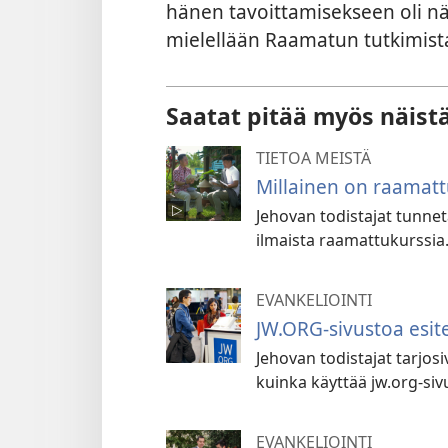
hänen tavoittamisekseen oli nä
mielellään Raamatun tutkimist
Saatat pitää myös näist
TIETOA MEISTÄ
Millainen on raamatt
Jehovan todistajat tunnet
ilmaista raamattukurssia.
EVANKELIOINTI
JW.ORG-sivustoa esit
Jehovan todistajat tarjosiva
kuinka käyttää jw.org-siv
EVANKELIOINTI