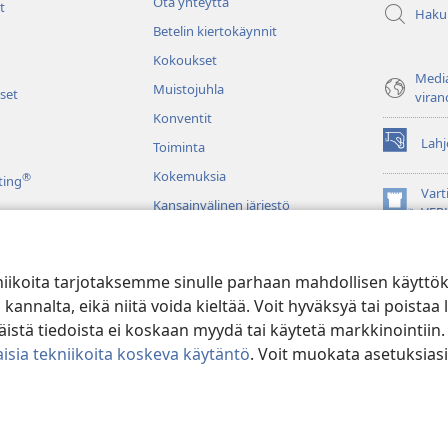
Ota yhteyttä
t
Haku
Betelin kiertokäynnit
Kokoukset
Media
Muistojuhla
set
viran
Konventit
Lahj
Toiminta
(avaa
uuden
Kokemuksia
®
ting
ikkunan)
Vart
Kansainvälinen järjestö
(avaa
VER
uuden
JW L
ikkunan)
niikoita tarjotaksemme sinulle parhaan mahdollisen käyttö
u raamatunluku
alta, eikä niitä voida kieltää. Voit hyväksyä tai poistaa l
stä tiedoista ei koskaan myydä tai käytetä markkinointiin.
isia tekniikoita koskeva käytäntö
. Voit muokata asetuksiasi
ible and Tract Society of Pennsylvania.
KÄYTTÖEHDOT
|
TIETOSUOJAKÄ