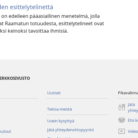
den esittelytelinettä
ö on edelleen pääasiallinen menetelmä, jolla
at Raamatun totuudesta, esittelytelineet ovat
si keinoksi tavoittaa ihmisiä.
VERKKOSIVUSTO
Uutiset
Pikavalinn
Jätä
Tietoa meistä
yhte
Etsi 
Usein kysyttyä
(avaa
uuden
Jätä yhteydenottopyyntö
Video
 kutsut
ikkunan)