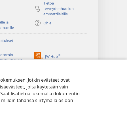
Tietoa
terveydenhuollon
ammattilaisille
lle ja
Ohje
omaisille
oitukset
iotornin
®
JW Hub
(avaa
KKOKIRJASTO
uuden
®
ikkunan)
ibrary
Watchtower Library
kokemuksen. Jotkin evästeet ovat
isäevästeet, joita käytetään vain
 Saat lisätietoa lukemalla dokumentin
 milloin tahansa siirtymällä osioon
YTÄNTÖ
|
EVÄSTEASETUKSET