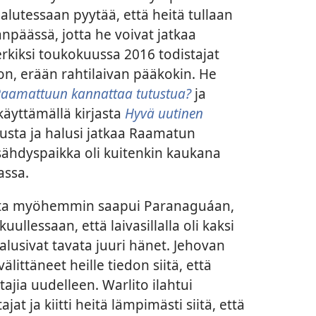
lutessaan pyytää, että heitä tullaan
äässä, jotta he voivat jatkaa
rkiksi toukokuussa 2016 todistajat
on, erään rahtilaivan pääkokin. He
Raamattuun kannattaa tutustua?
ja
käyttämällä kirjasta
Hyvä uutinen
lusta ja halusi jatkaa Raamatun
sähdyspaikka oli kuitenkin kaukana
assa.
utta myöhemmin saapui Paranaguáan,
uullessaan, että laivasillalla oli kaksi
 halusivat tavata juuri hänet. Jehovan
älittäneet heille tiedon siitä, että
ajia uudelleen. Warlito ilahtui
jat ja kiitti heitä lämpimästi siitä, että