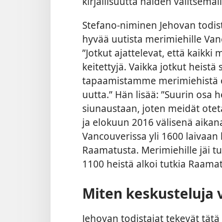
kirjallisuutta näiden valitsemall
Stefano-niminen Jehovan todis
hyvää uutista merimiehille Va
”Jotkut ajattelevat, että kaikki
keitettyjä. Vaikka jotkut heist
tapaamistamme merimiehistä on
uutta.” Hän lisää: ”Suurin osa
siunaustaan, joten meidät otet
ja elokuun 2016 välisenä aikan
Vancouverissa yli 1600 laivaa
Raamatusta. Merimiehille jäi tuha
1100 heistä alkoi tutkia Raama
Miten keskusteluja 
Jehovan todistajat tekevät tät