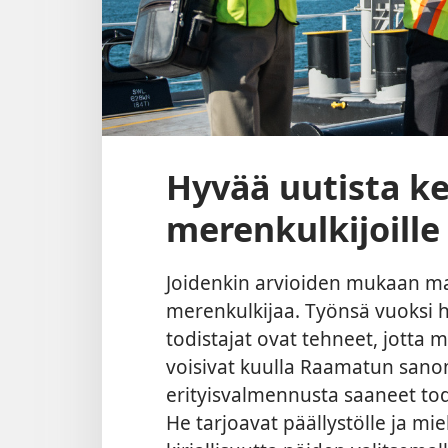
Hyvää uutista k
merenkulkijoille
Joidenkin arvioiden mukaan ma
merenkulkijaa. Työnsä vuoksi h
todistajat ovat tehneet, jott
voisivat kuulla Raamatun san
erityisvalmennusta saaneet tod
He tarjoavat päällystölle ja mi