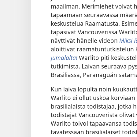
maailman. Merimiehet voivat ha
tapaamaan seuraavassa määränp
keskustelua Raamatusta. Esime
tapasivat Vancouverissa Warlit
näyttivät hänelle videon
Miksi 
aloittivat raamatuntutkistelun 
Jumalalta!
Warlito piti keskuste
tutkimista. Laivan seuraava py
Brasiliassa, Paranaguán satam
Kun laiva lopulta noin kuuka
Warlito ei ollut uskoa korviaan k
brasilialaista todistajaa, jotka
todistajat Vancouverista olivat v
Warlito toivoi tapaavansa todist
tavatessaan brasilialaiset todista