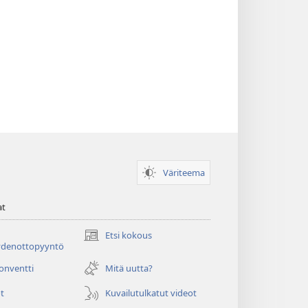
Väriteema
at
Etsi kokous
(avaa
ydenottopyyntö
uuden
ikkunan)
konventti
Mitä uutta?
t
Kuvailutulkatut videot