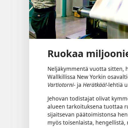
Ruokaa miljoonie
Neljäkymmentä vuotta sitten, 
Wallkillissa New Yorkin osavalti
Vartiotorni-
ja
Herätkää!-
lehtiä u
Jehovan todistajat olivat kym
alueen tarkoituksena tuottaa 
sijaitsevan päätoimistonsa henk
myös toisenlaista, hengellistä,