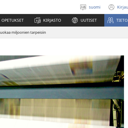
suomi
Kirja
Valitse
(av
kieli
uu
 OPETUKSET
KIRJASTO
UUTISET
TIETO
ikk
uokaa miljoonien tarpeisiin