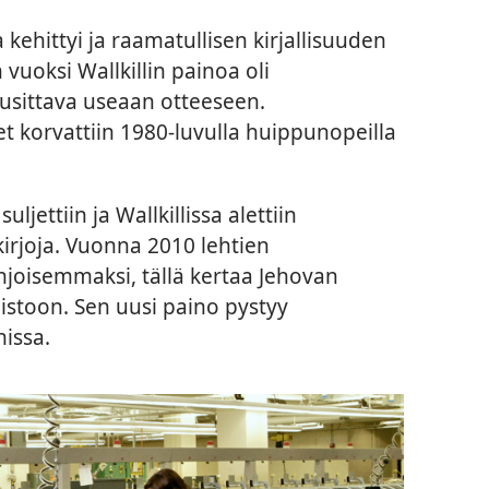
kehittyi ja raamatullisen kirjallisuuden
vuoksi Wallkillin painoa oli
uusittava useaan otteeseen.
korvattiin 1980-luvulla huippunopeilla
jettiin ja Wallkillissa alettiin
irjoja. Vuonna 2010 lehtien
ohjoisemmaksi, tällä kertaa Jehovan
istoon. Sen uusi paino pystyy
issa.