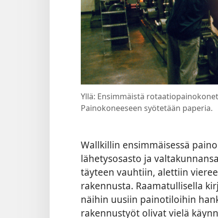
Yllä: Ensimmäistä rotaatiopainokonet
Painokoneeseen syötetään paperia.
Wallkillin ensimmäisessä paino
lähetysosasto ja valtakunnansa
täyteen vauhtiin, alettiin vier
rakennusta. Raamatullisella kirj
näihin uusiin painotiloihin han
rakennustyöt olivat vielä käynn