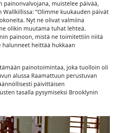
oin painonvalvojana, muistelee päivää,
n Wallkillissa: ”Olimme kuukauden päivät
koneita. Nyt ne olivat valmiina
mme olikin muutama tuhat lehteä.
in painoon, mistä ne toimitettiin niitä
e halunneet heittää hukkaan
tämään painotoimintaa, joka tuolloin oli
luvun alussa Raamattuun perustuvan
säännöllisesti päivittäisen
austen tasalla pysymiseksi Brooklynin