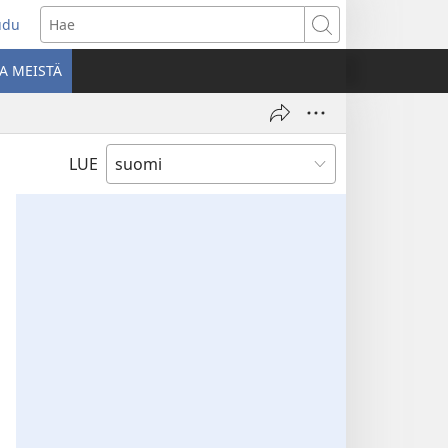
udu
aa
Hae
den
A MEISTÄ
unan)
LUE