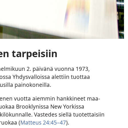
n tarpeisiin
helmikuun 2. päivänä vuonna 1973,
ossa Yhdysvalloissa alettiin tuottaa
usilla painokoneilla.
menen vuotta aiemmin hankkineet maa-
ruokaa Brooklynissa New Yorkissa
ilökunnalle. Vastedes siellä tuotettaisiin
 ruokaa (
Matteus 24:45–47
).