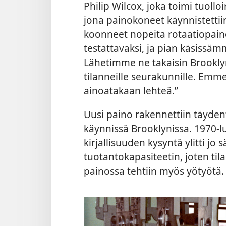
Philip Wilcox, joka toimi tuoll
jona painokoneet käynnistettii
koonneet nopeita rotaatiopaino
testattavaksi, ja pian käsissä
Lähetimme ne takaisin Brooklyn
tilanneille seurakunnille. Emm
ainoatakaan lehteä.”
Uusi paino rakennettiin täyden
käynnissä Brooklynissa. 1970-
kirjallisuuden kysyntä ylitti jo 
tuotantokapasiteetin, joten til
painossa tehtiin myös yötyötä.