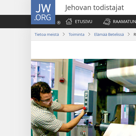
JW.ORG
Jehovan todistajat
ETUSIVU
RAAMATUN
Tietoa meistä
Toiminta
Elämää Betelissä
R