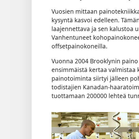
Vuosien mittaan painotekniikka 
kysyntä kasvoi edelleen. Tämän 
laajennettava ja sen kalustoa 
Vanhentuneet kohopainokoneet 
offsetpainokoneilla.
Vuonna 2004 Brooklynin paino sul
ensimmäistä kertaa valmistaa k
painotoiminta siirtyi jälleen p
todistajien Kanadan-haaratoim
tuottamaan 200000 lehteä tunn