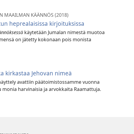
N MAAILMAN KÄÄNNÖS (2018)
n heprealaisissa kirjoituksissa
ännöksessä
käytetään Jumalan nimestä muotoa
imensä on jätetty kokonaan pois monista
a kirkastaa Jehovan nimeä
äyttely avattiin päätoimistossamme vuonna
tu monia harvinaisia ja arvokkaita Raamattuja.