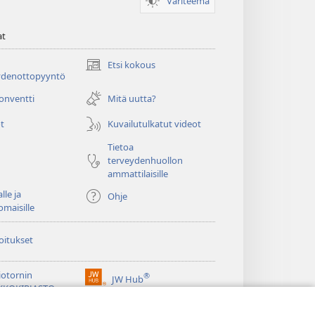
Väriteema
at
Etsi kokous
(avaa
ydenottopyyntö
uuden
ikkunan)
konventti
Mitä uutta?
t
Kuvailutulkatut videot
Tietoa
terveydenhuollon
ammattilaisille
lle ja
Ohje
omaisille
oitukset
iotornin
®
JW Hub
(avaa
KKOKIRJASTO
uuden
®
ikkunan)
ibrary
Watchtower Library