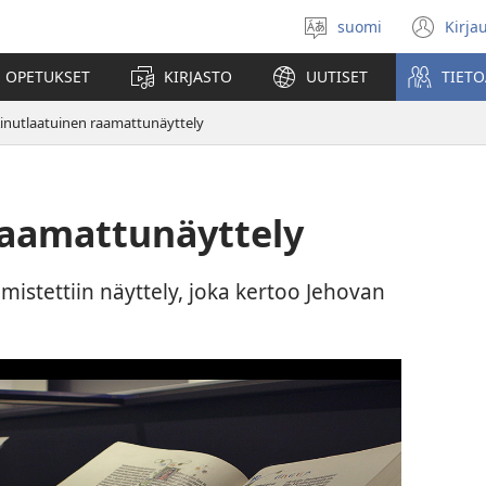
suomi
Kirja
Valitse
(av
kieli
uu
 OPETUKSET
KIRJASTO
UUTISET
TIETO
ikk
inutlaatuinen raamattunäyttely
raamattunäyttely
mistettiin näyttely, joka kertoo Jehovan