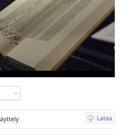
Lataa
äyttely
Videoiden
latausvaihtoehdot