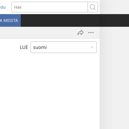
udu
aa
Hae
den
A MEISTÄ
unan)
LUE