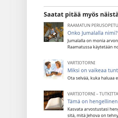
Saatat pitää myös näist
RAAMATUN PERUSOPETU
Onko Jumalalla nimi?
Jumalalla on monia arvoni
Raamatussa käytetään no
VARTIOTORNI
Miksi on vaikeaa tun
Ota selvää, kuka haluaa 
VARTIOTORNI – TUTKITT
Tämä on hengelline
Kasvata arvostustasi hen
sitä, mitä Jehova on tehn