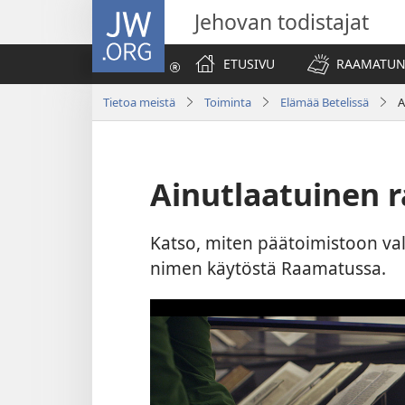
JW.ORG
Jehovan todistajat
ETUSIVU
RAAMATUN
Tietoa meistä
Toiminta
Elämää Betelissä
A
Ainutlaatuinen 
Katso, miten päätoimistoon val
nimen käytöstä Raamatussa.