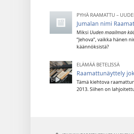
PYHÄ RAAMATTU – UUDE
Jumalan nimi Raamatu
Miksi
Uuden maailman kä
”Jehova”, vaikka hänen n
käännöksistä?
ELÄMÄÄ BETELISSÄ
Raamattunäyttely jok
Tämä kiehtova raamattun
2013. Siihen on lahjoitet
®