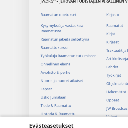
JW.ORG
– JEHOVAN TODISTAJIEN VIRALLINEN 
Raamatun opetukset
Kirjasto
Kysymyksiä ja vastauksia
Raamatut
Raamatusta
Kirjat
Raamatun jakeita selitettynä
Kirjaset
Raamattukurssi
Traktaatit ja
Työkaluja Raamatun tutkimiseen
Artikkelisarja
Onnellinen elämä
Lehdet
Avioliitto & perhe
Työkirjat
Nuoret ja nuoret aikuiset
Ohjelmalehti
Lapset
Hakemistot
Usko Jumalaan
Oppaat
Tiede & Raamattu
JW Broadcas
Historia & Raamattu
Videot
Evästeasetukset
Musiikki