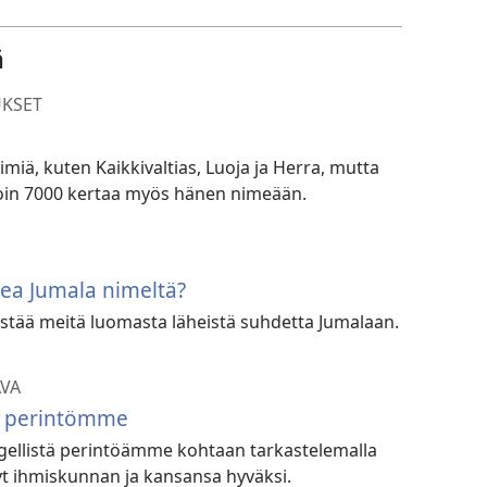
ä
KSET
miä, kuten Kaikkivaltias, Luoja ja Herra, mutta
in 7000 kertaa myös hänen nimeään.
tea Jumala nimeltä?
estää meitä luomasta läheistä suhdetta Jumalaan.
AVA
n perintömme
gellistä perintöämme kohtaan tarkastelemalla
yt ihmiskunnan ja kansansa hyväksi.