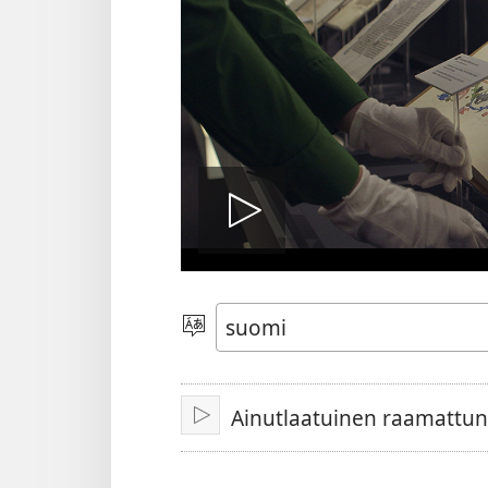
Toista
video
Valitse
kieli
Ainutlaatuinen raamattun
Toista