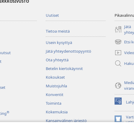
VERKKOSIVUSTO
Uutiset
Pikavalinn
Jätä
Tietoa meistä
yhte
Etsi 
Usein kysyttyä
(avaa
uuden
Jätä yhteydenottopyyntö
Video
 kutsut
ikkunan)
Ota yhteyttä
t
Haku
Betelin kiertokäynnit
Kokoukset
Media
Muistojuhla
set
viran
Konventit
Lahj
Toiminta
(avaa
uuden
Kokemuksia
®
ting
ikkunan)
Vart
Kansainvälinen järjestö
(avaa
VER
uuden
JW L
ikkunan)