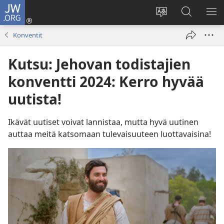
JW.ORG
Kirjaudu
(avaa
Vaihda
Hae
NÄ
uuden
sivuston
JW.ORG-
VA
Konventit
ikkunan)
kieli
sivustolta
Kutsu: Jehovan todistajien
konventti 2024: Kerro hyvää
uutista!
Ikävät uutiset voivat lannistaa, mutta hyvä uutinen
auttaa meitä katsomaan tulevaisuuteen luottavaisina!