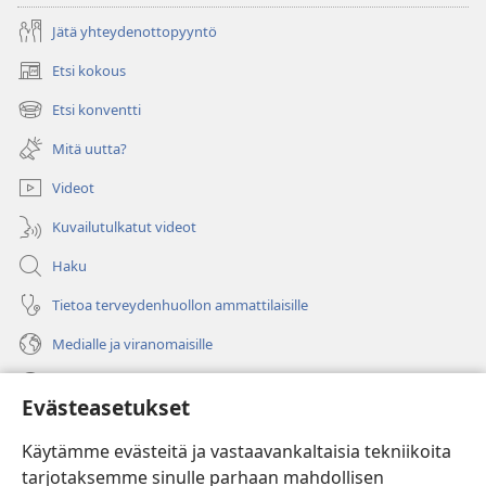
Jätä yhteydenottopyyntö
Etsi kokous
(avaa
uuden
Etsi konventti
(avaa
ikkunan)
uuden
Mitä uutta?
ikkunan)
Videot
Kuvailutulkatut videot
Haku
Tietoa terveydenhuollon ammattilaisille
Medialle ja viranomaisille
Ohje
Evästeasetukset
Lahjoitukset
(avaa
Käytämme evästeitä ja vastaavankaltaisia tekniikoita
uuden
tarjotaksemme sinulle parhaan mahdollisen