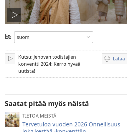
Toista
video
Valitse
kieli
Kutsu: Jehovan todistajien
Lataa
Toista
Videoiden
konventti 2024: Kerro hyvää
latausvaihto
uutista!
Saatat pitää myös näistä
TIETOA MEISTÄ
Tervetuloa vuoden 2026 Onnellisuus
joka kestää -konventtiin