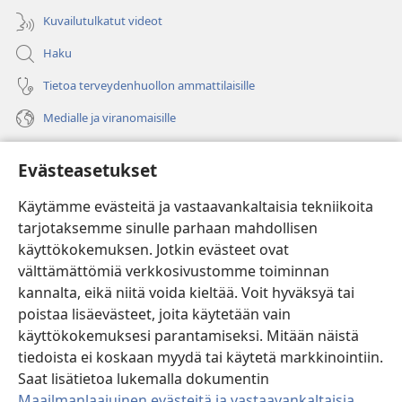
Kuvailutulkatut videot
Haku
Tietoa terveydenhuollon ammattilaisille
Medialle ja viranomaisille
Ohje
Evästeasetukset
Lahjoitukset
(avaa
Käytämme evästeitä ja vastaavankaltaisia tekniikoita
uuden
tarjotaksemme sinulle parhaan mahdollisen
ikkunan)
Vartiotornin VERKKOKIRJASTO
käyttökokemuksen. Jotkin evästeet ovat
(avaa
välttämättömiä verkkosivustomme toiminnan
uuden
®
JW Hub
ikkunan)
kannalta, eikä niitä voida kieltää. Voit hyväksyä tai
(avaa
uuden
poistaa lisäevästeet, joita käytetään vain
®
JW Library
ikkunan)
käyttökokemuksesi parantamiseksi. Mitään näistä
tiedoista ei koskaan myydä tai käytetä markkinointiin.
Watchtower Library
Saat lisätietoa lukemalla dokumentin
Maailmanlaajuinen evästeitä ja vastaavankaltaisia