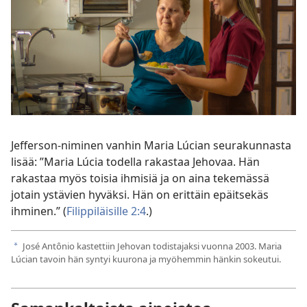
Jefferson-niminen vanhin Maria Lúcian seurakunnasta
lisää: ”Maria Lúcia todella rakastaa Jehovaa. Hän
rakastaa myös toisia ihmisiä ja on aina tekemässä
jotain ystävien hyväksi. Hän on erittäin epäitsekäs
ihminen.” (
Filippiläisille 2:4
.)
José Antônio kastettiin Jehovan todistajaksi vuonna 2003. Maria
a
Lúcian tavoin hän syntyi kuurona ja myöhemmin hänkin sokeutui.