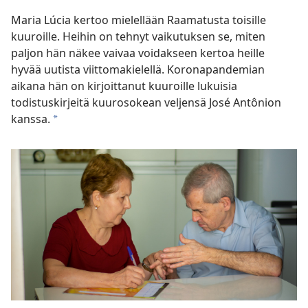
Maria Lúcia kertoo mielellään Raamatusta toisille
kuuroille. Heihin on tehnyt vaikutuksen se, miten
paljon hän näkee vaivaa voidakseen kertoa heille
hyvää uutista viittomakielellä. Koronapandemian
aikana hän on kirjoittanut kuuroille lukuisia
todistuskirjeitä kuurosokean veljensä José Antônion
kanssa.
a