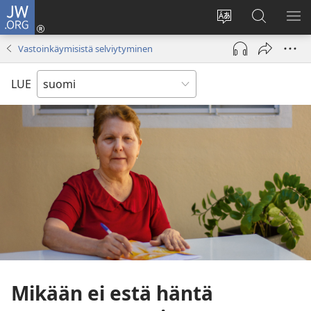
JW.ORG
Kirjaudu
(avaa
Vaihda
Hae
NÄ
uuden
sivuston
JW.ORG-
VA
Vastoinkäymisistä selviytyminen
ikkunan)
kieli
sivustolta
LUE
Mikään ei estä häntä