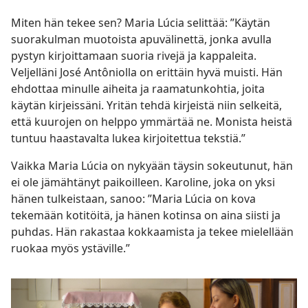
Miten hän tekee sen? Maria Lúcia selittää: ”Käytän
suorakulman muotoista apuvälinettä, jonka avulla
pystyn kirjoittamaan suoria rivejä ja kappaleita.
Veljelläni José Antôniolla on erittäin hyvä muisti. Hän
ehdottaa minulle aiheita ja raamatunkohtia, joita
käytän kirjeissäni. Yritän tehdä kirjeistä niin selkeitä,
että kuurojen on helppo ymmärtää ne. Monista heistä
tuntuu haastavalta lukea kirjoitettua tekstiä.”
Vaikka Maria Lúcia on nykyään täysin sokeutunut, hän
ei ole jämähtänyt paikoilleen. Karoline, joka on yksi
hänen tulkeistaan, sanoo: ”Maria Lúcia on kova
tekemään kotitöitä, ja hänen kotinsa on aina siisti ja
puhdas. Hän rakastaa kokkaamista ja tekee mielellään
ruokaa myös ystäville.”