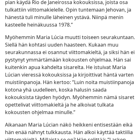
pian käydä Rio de Janeirossa kokouksissa, joista osa
tulkattiin viittomakielelle. Opin tuntemaan Jehovan, ja
hänestä tuli minulle läheinen ystävä. Niinpä menin
kasteelle heinäkuussa 1978.”
Myöhemmin Maria Lúcia muutti toiseen seurakuntaan.
Siellä hän kohtasi uuden haasteen. Kukaan muu
seurakunnassa ei osannut viittomakieltä, ja siksi hän ei
pystynyt ymmärtämään kokousten ohjelmaa. Hän sai
kuitenkin apua kahdelta sisarelta. He istuivat Maria
Lúcian vieressä kokouksissa ja kirjoittivat häntä varten
muistiinpanoja. Hän kertoo: ”Luin noita muistiinpanoja
kotona yhä uudelleen, koska halusin saada
kokouksista täyden hyödyn. Myöhemmin nämä sisaret
opettelivat viittomakieltä ja he alkoivat tulkata
kokousten ohjelmaa minulle.”
Aikanaan Maria Lúcian näkö heikkeni entisestään eikä
hän enää nähnyt tulkkausta. Hän alkoi käyttää taktiilia
viittomakieltä. Millaista se on? Hän selittää: ”Lasken