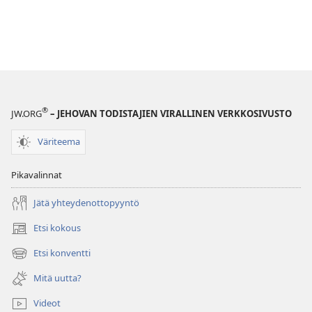
®
JW.ORG
– JEHOVAN TODISTAJIEN VIRALLINEN VERKKOSIVUSTO
Väriteema
Pikavalinnat
Jätä yhteydenottopyyntö
Etsi kokous
(avaa
uuden
Etsi konventti
(avaa
ikkunan)
uuden
Mitä uutta?
ikkunan)
Videot