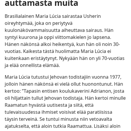
auttamasta muita
Brasilialainen Maria Lúcia sairastaa Usherin
oireyhtymää, joka on periytyvä
kuulonäkövammaisuutta aiheuttava sairaus. Hän
syntyi kuurona ja oppi viittomakielen jo lapsena.
Hänen näkönsä alkoi heikentyä, kun hän oli noin 30-
vuotias. Kaikesta tästä huolimatta Maria Lúcia ei
kuitenkaan eristäytynyt. Nykyään hän on yli 70-vuotias
ja elää onnellista elämää.
Maria Lúcia tutustui Jehovan todistajiin vuonna 1977,
jolloin hänen näkönsä ei vielä ollut huonontunut. Hän
kertoo: ”Tapasin entisen koulukaverini Adrianon, josta
oli hiljattain tullut Jehovan todistaja. Hän kertoi minulle
Raamatun hyvästä uutisesta ja siitä, että
tulevaisuudessa ihmiset voisivat elää paratiisissa
täysin terveinä. Se tuntui minusta niin vetoavalta
ajatukselta, että aloin tutkia Raamattua. Lisäksi aloin