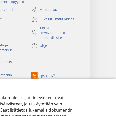
ydenottopyyntö
uuden
ikkunan)
konventti
Mitä uutta?
t
Kuvailutulkatut videot
Tietoa
terveydenhuollon
ammattilaisille
lle ja
Ohje
omaisille
oitukset
iotornin
®
JW Hub
(avaa
KKOKIRJASTO
uuden
®
ikkunan)
ibrary
Watchtower Library
kokemuksen. Jotkin evästeet ovat
isäevästeet, joita käytetään vain
 Saat lisätietoa lukemalla dokumentin