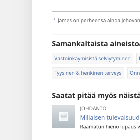
James on perheensä ainoa Jehovan 
a
Samankaltaista aineisto
Vastoinkäymisistä selviytyminen
Fyysinen & henkinen terveys
Onne
Saatat pitää myös näist
JOHDANTO
Millaisen tulevaisuu
Raamatun hieno lupaus voi