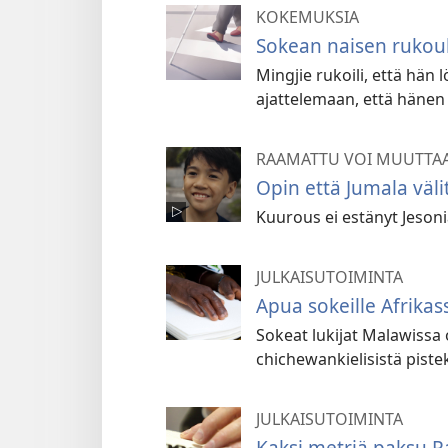
KOKEMUKSIA
Sokean naisen rukouk
Mingjie rukoili, että hän l
ajattelemaan, että hänen 
RAAMATTU VOI MUUTTA
Opin että Jumala väli
Kuurous ei estänyt Jesoni
JULKAISUTOIMINTA
Apua sokeille Afrikas
Sokeat lukijat Malawissa 
chichewankielisistä pistek
JULKAISUTOIMINTA
Kaksi metriä paksu 