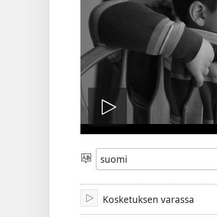
Toista
video
Valitse
kieli
Kosketuksen varassa
Toista