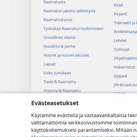
Raamatusta
Kirjat
Raamatun jakeita selitettynä
Kirjaset
Raamattukurssi
Traktaatit ja
Työkaluja Raamatun tutkimiseen
Artikkelisarja
Onnellinen elämä
Lehdet
Avioliitto & perhe
Työkirjat
Nuoret ja nuoret aikuiset
Ohjelmalehti
Lapset
Hakemistot
Usko Jumalaan
Oppaat
Tiede & Raamattu
JW Broadcas
Historia & Raamattu
Videot
Evästeasetukset
Musiikki
Kuunnelmat
Käytämme evästeitä ja vastaavankaltaisia tek
Dramatisoit
välttämättömiä verkkosivustomme toiminnan kann
käyttökokemuksesi parantamiseksi. Mitään näi