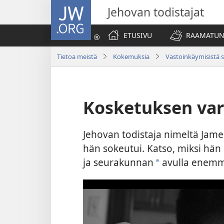
JW.ORG
Jehovan todistajat
ETUSIVU
RAAMATUN
Tietoa meistä
Kokemuksia
Vastoinkäymisistä 
Kosketuksen var
Jehovan todistaja nimeltä Jam
hän sokeutui. Katso, miksi hä
ja seurakunnan
avulla enemm
a