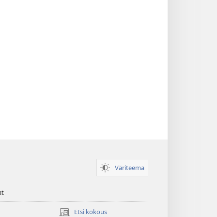
Väriteema
at
Etsi kokous
(avaa