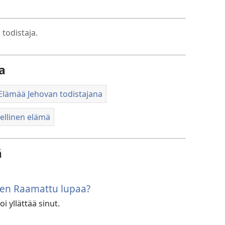
latausvaihtoehdot
todistaja.
a
Elämää Jehovan todistajana
llinen elämä
ä
den Raamattu lupaa?
 yllättää sinut.