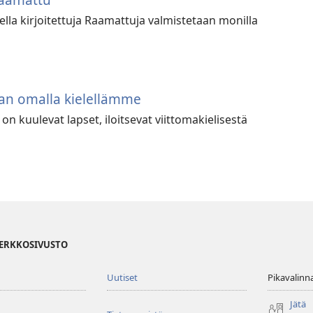
ella kirjoitettuja Raamattuja valmistetaan monilla
n omalla kielellämme
n kuulevat lapset, iloitsevat viittomakielisestä
VERKKOSIVUSTO
Uutiset
Pikavalinn
Jätä