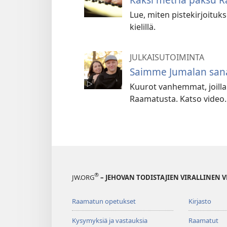
Lue, miten pistekirjoituks
kielillä.
JULKAISUTOIMINTA
Saimme Jumalan sana
Kuurot vanhemmat, joilla o
Raamatusta. Katso video.
®
JW.ORG
– JEHOVAN TODISTAJIEN VIRALLINEN 
Raamatun opetukset
Kirjasto
Kysymyksiä ja vastauksia
Raamatut