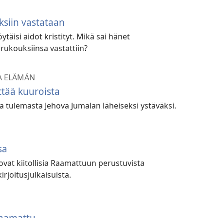
siin vastataan
öytäisi aidot kristityt. Mikä sai hänet
rukouksiinsa vastattiin?
A ELÄMÄN
ttää kuuroista
a tulemasta Jehova Jumalan läheiseksi ystäväksi.
sa
ovat kiitollisia Raamattuun perustuvista
irjoitusjulkaisuista.
Raamattu