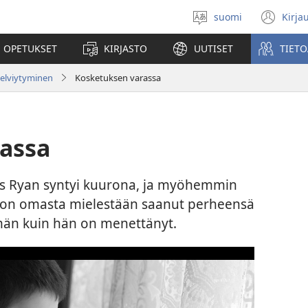
suomi
Kirja
Valitse
(av
kieli
uu
 OPETUKSET
KIRJASTO
UUTISET
TIETO
ikk
selviytyminen
Kosketuksen varassa
assa
es Ryan syntyi kuurona, ja myöhemmin
n on omasta mielestään saanut perheensä
än kuin hän on menettänyt.