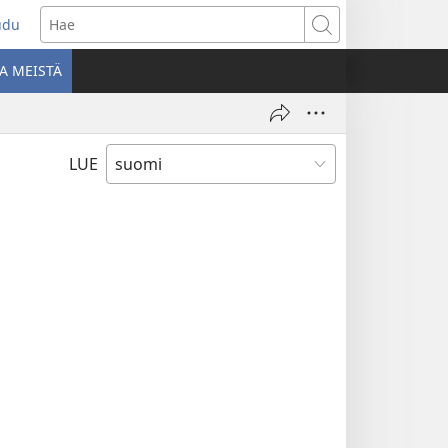
udu
aa
Hae
den
A MEISTÄ
unan)
LUE