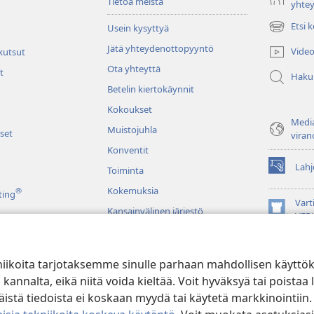
Tietoa meistä
yhte
Etsi 
Usein kysyttyä
(avaa
uuden
Jätä yhteydenottopyyntö
Video
 kutsut
ikkunan)
Ota yhteyttä
t
Haku
Betelin kiertokäynnit
Kokoukset
Media
Muistojuhla
set
viran
Konventit
Lahj
Toiminta
(avaa
uuden
Kokemuksia
®
ting
ikkunan)
Vart
Kansainvälinen järjestö
(avaa
VER
uuden
JW L
ikkunan)
niikoita tarjotaksemme sinulle parhaan mahdollisen käyttö
u raamatunluku
alta, eikä niitä voida kieltää. Voit hyväksyä tai poistaa l
stä tiedoista ei koskaan myydä tai käytetä markkinointiin.