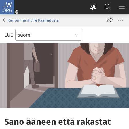
JW.ORG
Kirjaudu
(avaa
Vaihda
Hae
NÄ
uuden
sivuston
JW.ORG-
VA
Kerromme muille Raamatusta
ikkunan)
kieli
sivustolta
LUE
Sano ääneen että rakastat