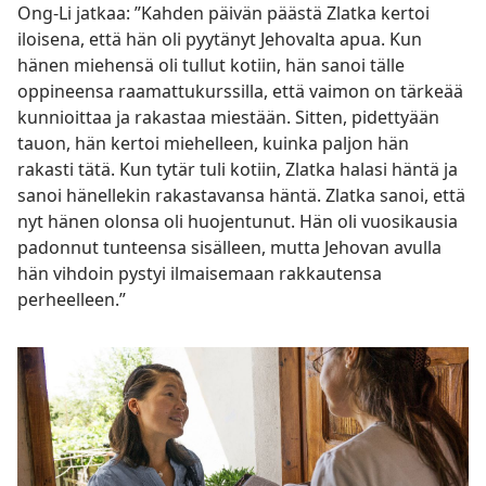
Ong-Li jatkaa: ”Kahden päivän päästä Zlatka kertoi
iloisena, että hän oli pyytänyt Jehovalta apua. Kun
hänen miehensä oli tullut kotiin, hän sanoi tälle
oppineensa raamattukurssilla, että vaimon on tärkeää
kunnioittaa ja rakastaa miestään. Sitten, pidettyään
tauon, hän kertoi miehelleen, kuinka paljon hän
rakasti tätä. Kun tytär tuli kotiin, Zlatka halasi häntä ja
sanoi hänellekin rakastavansa häntä. Zlatka sanoi, että
nyt hänen olonsa oli huojentunut. Hän oli vuosikausia
padonnut tunteensa sisälleen, mutta Jehovan avulla
hän vihdoin pystyi ilmaisemaan rakkautensa
perheelleen.”