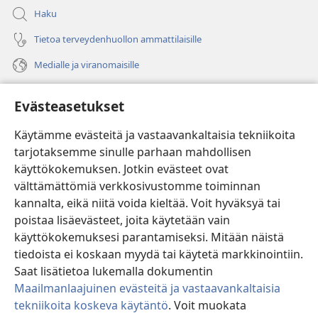
Haku
Tietoa terveydenhuollon ammattilaisille
Medialle ja viranomaisille
Ohje
Evästeasetukset
Lahjoitukset
(avaa
Käytämme evästeitä ja vastaavankaltaisia tekniikoita
uuden
tarjotaksemme sinulle parhaan mahdollisen
ikkunan)
Vartiotornin VERKKOKIRJASTO
käyttökokemuksen. Jotkin evästeet ovat
(avaa
välttämättömiä verkkosivustomme toiminnan
uuden
®
JW Hub
ikkunan)
kannalta, eikä niitä voida kieltää. Voit hyväksyä tai
(avaa
uuden
poistaa lisäevästeet, joita käytetään vain
®
JW Library
ikkunan)
käyttökokemuksesi parantamiseksi. Mitään näistä
tiedoista ei koskaan myydä tai käytetä markkinointiin.
Watchtower Library
Saat lisätietoa lukemalla dokumentin
Maailmanlaajuinen evästeitä ja vastaavankaltaisia
tekniikoita koskeva käytäntö
. Voit muokata