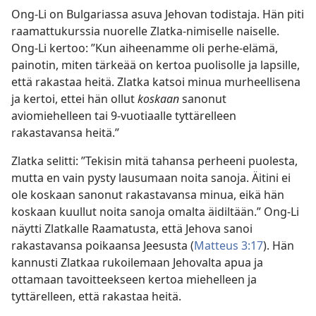
Ong-Li on Bulgariassa asuva Jehovan todistaja. Hän piti
raamattukurssia nuorelle Zlatka-nimiselle naiselle.
Ong-Li kertoo: ”Kun aiheenamme oli perhe-elämä,
painotin, miten tärkeää on kertoa puolisolle ja lapsille,
että rakastaa heitä. Zlatka katsoi minua murheellisena
ja kertoi, ettei hän ollut
koskaan
sanonut
aviomiehelleen tai 9-vuotiaalle tyttärelleen
rakastavansa heitä.”
Zlatka selitti: ”Tekisin mitä tahansa perheeni puolesta,
mutta en vain pysty lausumaan noita sanoja. Äitini ei
ole koskaan sanonut rakastavansa minua, eikä hän
koskaan kuullut noita sanoja omalta äidiltään.” Ong-Li
näytti Zlatkalle Raamatusta, että Jehova sanoi
rakastavansa poikaansa Jeesusta (
Matteus 3:17
). Hän
kannusti Zlatkaa rukoilemaan Jehovalta apua ja
ottamaan tavoitteekseen kertoa miehelleen ja
tyttärelleen, että rakastaa heitä.