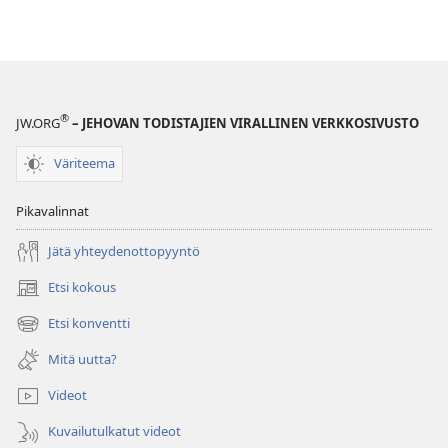
®
JW.ORG
– JEHOVAN TODISTAJIEN VIRALLINEN VERKKOSIVUSTO
Väriteema
Pikavalinnat
Jätä yhteydenottopyyntö
Etsi kokous
(avaa
uuden
Etsi konventti
(avaa
ikkunan)
uuden
Mitä uutta?
ikkunan)
Videot
Kuvailutulkatut videot