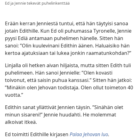
Ed ja Jennie tekevät puhelinkenttää
Erään kerran Jenniestä tuntui, että hän täytyisi sanoa
jotain Edithille. Kun Ed oli puhumassa Tyronelle, Jennie
pyysi Ediä antamaan puhelimen hänelle. Sitten hän
sanoi: ”Olin kuulevinani Edithin äänen. Haluaisiko hän
kertoa ajatuksiaan tai lukea jonkin raamatunkohdan?”
Linjalla oli hetken aivan hiljaista, mutta sitten Edith tuli
puhelimeen. Hän sanoi Jennielle: ”Olen kovasti
toivonut, että saisin puhua kanssasi.” Sitten hän jatkoi:
”Minäkin olen Jehovan todistaja. Olen ollut toimeton 40
vuotta.”
Edithin sanat yllättivät Jennien täysin. ”Sinähän olet
minun sisareni!” Jennie huudahti. He molemmat
alkoivat itkeä.
Ed toimitti Edithille kirjasen
Palaa Jehovan luo
.