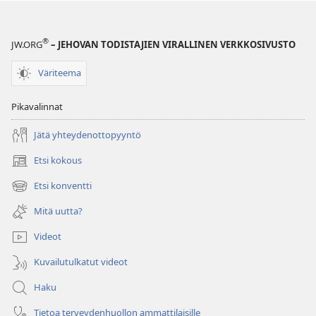
®
JW.ORG
– JEHOVAN TODISTAJIEN VIRALLINEN VERKKOSIVUSTO
Väriteema
Pikavalinnat
Jätä yhteydenottopyyntö
Etsi kokous
(avaa
uuden
Etsi konventti
(avaa
ikkunan)
uuden
Mitä uutta?
ikkunan)
Videot
Kuvailutulkatut videot
Haku
Tietoa terveydenhuollon ammattilaisille