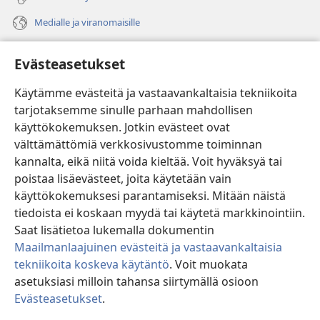
Medialle ja viranomaisille
Ohje
Evästeasetukset
Lahjoitukset
(avaa
Käytämme evästeitä ja vastaavankaltaisia tekniikoita
uuden
tarjotaksemme sinulle parhaan mahdollisen
ikkunan)
Vartiotornin VERKKOKIRJASTO
käyttökokemuksen. Jotkin evästeet ovat
(avaa
välttämättömiä verkkosivustomme toiminnan
uuden
®
JW Hub
ikkunan)
kannalta, eikä niitä voida kieltää. Voit hyväksyä tai
(avaa
uuden
poistaa lisäevästeet, joita käytetään vain
®
JW Library
ikkunan)
käyttökokemuksesi parantamiseksi. Mitään näistä
tiedoista ei koskaan myydä tai käytetä markkinointiin.
Watchtower Library
Saat lisätietoa lukemalla dokumentin
Maailmanlaajuinen evästeitä ja vastaavankaltaisia
tekniikoita koskeva käytäntö
. Voit muokata
asetuksiasi milloin tahansa siirtymällä osioon
Copyright
© 2026 Watch Tower Bible and Tract Society of Pennsylvania.
Evästeasetukset
.
KÄYTTÖEHDOT
|
TIETOSUOJAKÄYTÄNTÖ
|
EVÄSTEASETUKSET