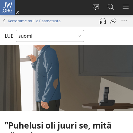
JW.ORG
Kirjaudu
(avaa
Vaihda
Hae
NÄ
uuden
sivuston
JW.ORG-
VA
Kerromme muille Raamatusta
ikkunan)
kieli
sivustolta
LUE
”Puhelusi oli juuri se, mitä