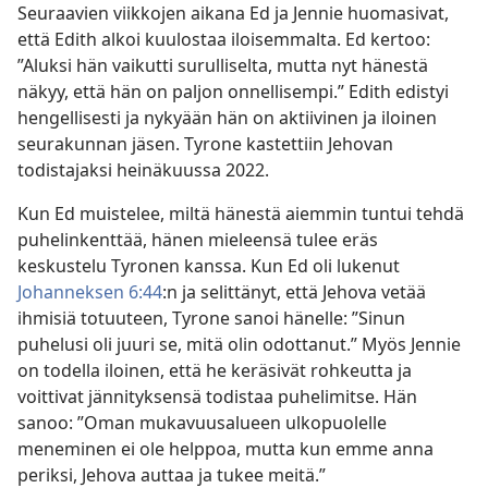
Seuraavien viikkojen aikana Ed ja Jennie huomasivat,
että Edith alkoi kuulostaa iloisemmalta. Ed kertoo:
”Aluksi hän vaikutti surulliselta, mutta nyt hänestä
näkyy, että hän on paljon onnellisempi.” Edith edistyi
hengellisesti ja nykyään hän on aktiivinen ja iloinen
seurakunnan jäsen. Tyrone kastettiin Jehovan
todistajaksi heinäkuussa 2022.
Kun Ed muistelee, miltä hänestä aiemmin tuntui tehdä
puhelinkenttää, hänen mieleensä tulee eräs
keskustelu Tyronen kanssa. Kun Ed oli lukenut
Johanneksen 6:44
:n ja selittänyt, että Jehova vetää
ihmisiä totuuteen, Tyrone sanoi hänelle: ”Sinun
puhelusi oli juuri se, mitä olin odottanut.” Myös Jennie
on todella iloinen, että he keräsivät rohkeutta ja
voittivat jännityksensä todistaa puhelimitse. Hän
sanoo: ”Oman mukavuusalueen ulkopuolelle
meneminen ei ole helppoa, mutta kun emme anna
periksi, Jehova auttaa ja tukee meitä.”