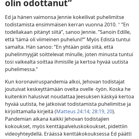
olin odottanut”
Ed ja hänen vaimonsa Jennie kokeilivat puhelimitse
todistamista ensimmäisen kerran vuonna 2010.
”En
a
todellakaan pitänyt siitä”, sanoo Jennie. ”Sanoin Edille,
että ’tämä oli viimeinen puheluni!’” Myös Edistä tuntui
samalta. Hän sanoo: ”En yhtään pidä siitä, että
puhelinmyyjät soittelevat minulle, joten minusta tuntui
tosi vaikealta soittaa ihmisille ja kertoa hyvää uutista
puhelimessa.”
Kun koronaviruspandemia alkoi, Jehovan todistajat
joutuivat keskeyttämään ovelta ovelle -työn. Koska he
kuitenkin halusivat noudattaa Jeesuksen käskyä kertoa
hyvää uutista, he jatkoivat todistamista puhelimitse ja
kirjoittamalla kirjeitä (
Matteus 24:14;
28:19, 20
).
Pandemian aikana kaikki Jehovan todistajien
kokoukset, myös kenttäpalveluskokoukset, pidettiin
videoyhteydellä. Eräässä kenttäkokouksessa Ed päätti