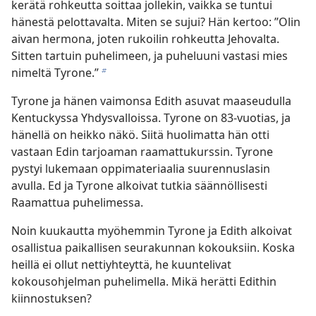
kerätä rohkeutta soittaa jollekin, vaikka se tuntui
hänestä pelottavalta. Miten se sujui? Hän kertoo: ”Olin
aivan hermona, joten rukoilin rohkeutta Jehovalta.
Sitten tartuin puhelimeen, ja puheluuni vastasi mies
nimeltä Tyrone.”
b
Tyrone ja hänen vaimonsa Edith asuvat maaseudulla
Kentuckyssa Yhdysvalloissa. Tyrone on 83-vuotias, ja
hänellä on heikko näkö. Siitä huolimatta hän otti
vastaan Edin tarjoaman raamattukurssin. Tyrone
pystyi lukemaan oppimateriaalia suurennuslasin
avulla. Ed ja Tyrone alkoivat tutkia säännöllisesti
Raamattua puhelimessa.
Noin kuukautta myöhemmin Tyrone ja Edith alkoivat
osallistua paikallisen seurakunnan kokouksiin. Koska
heillä ei ollut nettiyhteyttä, he kuuntelivat
kokousohjelman puhelimella. Mikä herätti Edithin
kiinnostuksen?