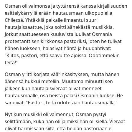
Osman oli vaimonsa ja tyttärensä kanssa kirjallisuuden
esittelykärryllä erään hautausmaan ulkopuolella
Chilessä. Yhtäkkiä paikalle ilmaantui suuri
hautajaissaattue, joka soitti äänekästä musiikkia.
Jotkut saattueeseen kuuluvista luulivat Osmania
protestanttisen kirkkonsa pastoriksi, joten he tulivat
hänen luokseen, halasivat häntä ja huudahtivat:
”Kiitos, pastori, että saavuitte ajoissa. Odotimmekin
teitä!”
Osman yritti korjata väärinkäsityksen, mutta hänen
äänensä hukkui meteliin. Muutama minuutti sen
jälkeen kun hautajaisvieraat olivat menneet
hautausmaalle, osa heistä palasi Osmanin luokse. He
sanoivat: ”Pastori, teitä odotetaan hautausmaalla.”
Nyt kun musiikki oli vaimennut, Osman pystyi
selittämään, kuka hän oli ja miksi hän oli siellä. Vieraat
olivat harmissaan siitä, että heidän pastoriaan ei