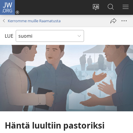
JW.ORG
Kirjaudu
(avaa
Vaihda
Hae
NÄ
uuden
sivuston
JW.ORG-
VA
Kerromme muille Raamatusta
ikkunan)
kieli
sivustolta
LUE
Häntä luultiin pastoriksi