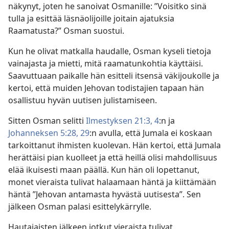
näkynyt, joten he sanoivat Osmanille: ”Voisitko sinä
tulla ja esittää läsnäolijoille joitain ajatuksia
Raamatusta?” Osman suostui.
Kun he olivat matkalla haudalle, Osman kyseli tietoja
vainajasta ja mietti, mitä raamatunkohtia käyttäisi.
Saavuttuaan paikalle hän esitteli itsensä väkijoukolle ja
kertoi, että muiden Jehovan todistajien tapaan hän
osallistuu hyvän uutisen julistamiseen.
Sitten Osman selitti
Ilmestyksen 21:3, 4
:n ja
Johanneksen 5:28, 29
:n avulla, että Jumala ei koskaan
tarkoittanut ihmisten kuolevan. Hän kertoi, että Jumala
herättäisi pian kuolleet ja että heillä olisi mahdollisuus
elää ikuisesti maan päällä. Kun hän oli lopettanut,
monet vieraista tulivat halaamaan häntä ja kiittämään
häntä ”Jehovan antamasta hyvästä uutisesta”. Sen
jälkeen Osman palasi esittelykärrylle.
Hautajaisten jälkeen jotkut vieraista tulivat