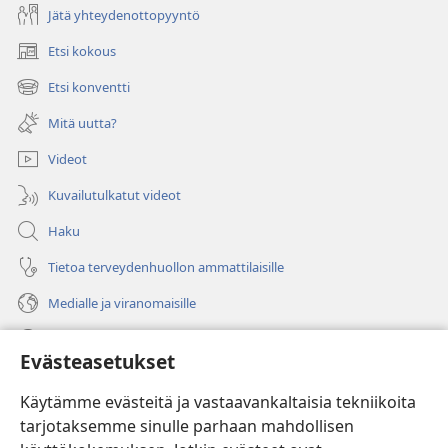
Jätä yhteydenottopyyntö
Etsi kokous
(avaa
uuden
Etsi konventti
(avaa
ikkunan)
uuden
Mitä uutta?
ikkunan)
Videot
Kuvailutulkatut videot
Haku
Tietoa terveydenhuollon ammattilaisille
Medialle ja viranomaisille
Ohje
Evästeasetukset
Lahjoitukset
(avaa
Käytämme evästeitä ja vastaavankaltaisia tekniikoita
uuden
tarjotaksemme sinulle parhaan mahdollisen
ikkunan)
Vartiotornin VERKKOKIRJASTO