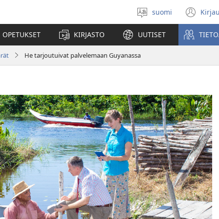
suomi
Kirja
Valitse
(av
kieli
uu
 OPETUKSET
KIRJASTO
UUTISET
TIETO
ikk
rät
He tarjoutuivat palvelemaan Guyanassa