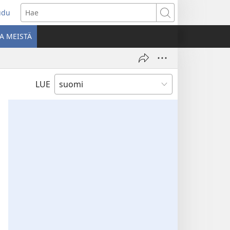
udu
aa
Hae
den
A MEISTÄ
unan)
LUE