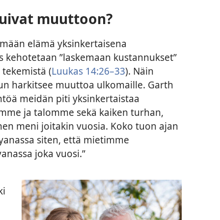
tuivat muuttoon?
mään elämä yksinkertaisena
yös kehotetaan ”laskemaan kustannukset”
 tekemistä (
Luukas 14:26–33
). Näin
un harkitsee muuttoa ulkomaille. Garth
htöä meidän piti yksinkertaistaa
me ja talomme sekä kaiken turhan,
ihen meni joitakin vuosia. Koko tuon ajan
yanassa siten, että mietimme
nassa joka vuosi.”
ki