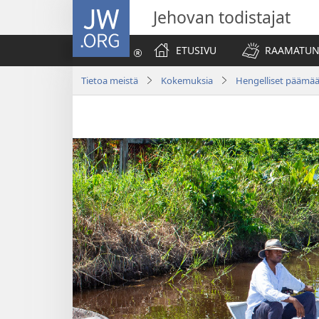
JW.ORG
Jehovan todistajat
ETUSIVU
RAAMATUN
Tietoa meistä
Kokemuksia
Hengelliset päämää