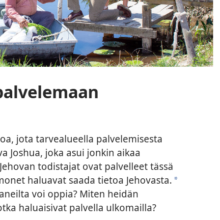
 palvelemaan
loa, jota tarvealueella palvelemisesta
a Joshua, joka asui jonkin aikaa
hovan todistajat ovat palvelleet tässä
monet haluavat saada tietoa Jehovasta.
a
aneilta voi oppia? Miten heidän
otka haluaisivat palvella ulkomailla?