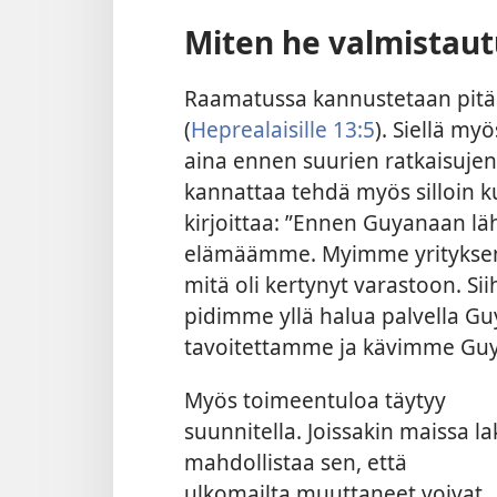
Miten he valmistau
Raamatussa kannustetaan pitä
(
Heprealaisille 13:5
). Siellä m
aina ennen suurien ratkaisujen
kannattaa tehdä myös silloin k
kirjoittaa: ”Ennen Guyanaan lä
elämäämme. Myimme yrityksem
mitä oli kertynyt varastoon. Si
pidimme yllä halua palvella Gu
tavoitettamme ja kävimme Guya
Myös toimeentuloa täytyy
suunnitella. Joissakin maissa la
mahdollistaa sen, että
ulkomailta muuttaneet voivat