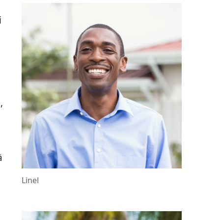
i
,
ä
Linel