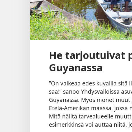
He tarjoutuivat
Guyanassa
”On vaikeaa edes kuvailla sitä i
saa!” sanoo Yhdysvalloissa asuv
Guyanassa. Myös monet muut Je
Etelä-Amerikan maassa, jossa 
Mitä näiltä tarvealueelle muutt
esimerkkinsä voi auttaa niitä, j