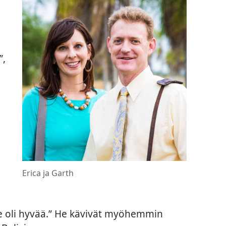
”,
Erica ja Garth
se oli hyvää.” He kävivät myöhemmin