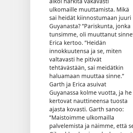
alkoi harkita vakavasti
ulkomaille muuttamista. Mikä
sai heidät kiinnostumaan juuri
Guyanasta? ”Pariskunta, jonka
tunsimme, oli muuttanut sinne
Erica kertoo. ”Heidän
innokkuutensa ja se, miten
valtavasti he pitivät
tehtävästään, sai meidätkin
haluamaan muuttaa sinne.”
Garth ja Erica asuivat
Guyanassa kolme vuotta, ja he
kertovat nauttineensa tuosta
ajasta kovasti. Garth sanoo:
”Maistoimme ulkomailla
palvelemista ja näimme, että 