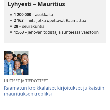
Lyhyesti – Mauritius
1 200 000
– asukkaita
2 163
– niitä jotka opettavat Raamattua
28
– seurakuntia
1:563
– Jehovan todistajia suhteessa väestöön
UUTISET JA TIEDOTTEET
Raamatun kreikkalaiset kirjoitukset julkaistiin
mauritiuksenkreoliksi