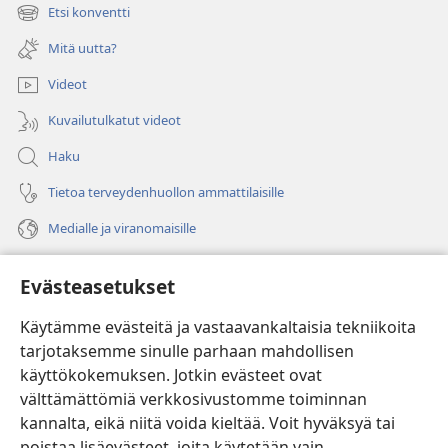
uuden
Etsi konventti
(avaa
ikkunan)
uuden
Mitä uutta?
ikkunan)
Videot
Kuvailutulkatut videot
Haku
Tietoa terveydenhuollon ammattilaisille
Medialle ja viranomaisille
Ohje
Evästeasetukset
Lahjoitukset
(avaa
Käytämme evästeitä ja vastaavankaltaisia tekniikoita
uuden
tarjotaksemme sinulle parhaan mahdollisen
ikkunan)
Vartiotornin VERKKOKIRJASTO
käyttökokemuksen. Jotkin evästeet ovat
(avaa
välttämättömiä verkkosivustomme toiminnan
uuden
®
JW Hub
ikkunan)
kannalta, eikä niitä voida kieltää. Voit hyväksyä tai
(avaa
uuden
poistaa lisäevästeet, joita käytetään vain