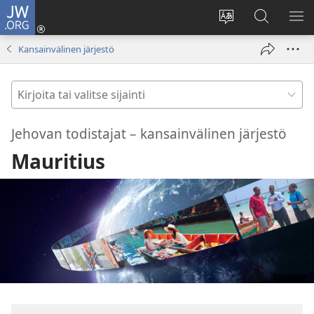
JW.ORG
Kirjaudu
(avaa
Vaihda
Hae
NÄ
uuden
sivuston
JW.ORG-
VA
Kansainvälinen järjestö
ikkunan)
kieli
sivustolta
Kirjoita
tai
valitse
Jehovan todistajat – kansainvälinen järjestö
sijainti
Mauritius