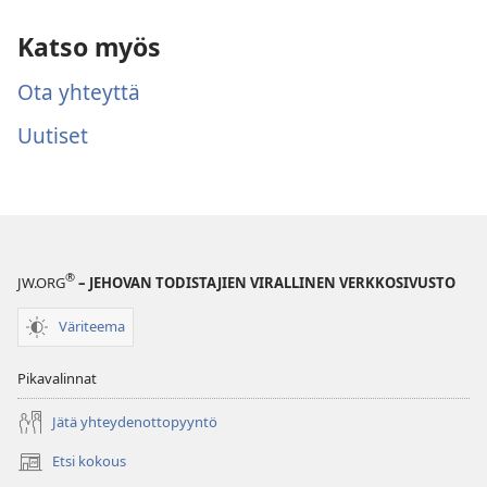
Katso myös
Ota yhteyttä
Uutiset
®
JW.ORG
– JEHOVAN TODISTAJIEN VIRALLINEN VERKKOSIVUSTO
Väriteema
Pikavalinnat
Jätä yhteydenottopyyntö
Etsi kokous
(avaa