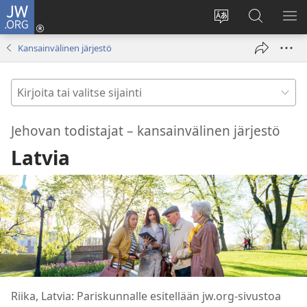
JW.ORG
Kirjaudu
(avaa
Vaihda
Hae
NÄ
uuden
sivuston
JW.ORG-
VA
Kansainvälinen järjestö
ikkunan)
kieli
sivustolta
Kirjoita
tai
valitse
Jehovan todistajat – kansainvälinen järjestö
sijainti
Latvia
Riika, Latvia: Pariskunnalle esitellään jw.org-sivustoa