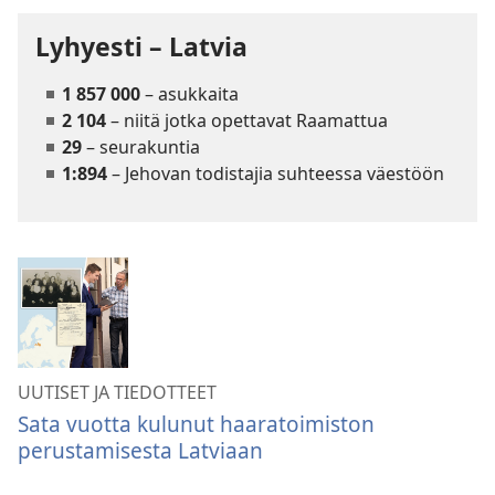
Lyhyesti – Latvia
1 857 000
– asukkaita
2 104
– niitä jotka opettavat Raamattua
29
– seurakuntia
1:894
– Jehovan todistajia suhteessa väestöön
UUTISET JA TIEDOTTEET
Sata vuotta kulunut haaratoimiston
perustamisesta Latviaan