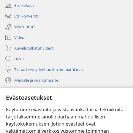
Etsi kokous
(avaa
uuden
Etsi konventti
(avaa
ikkunan)
uuden
Mitä uutta?
ikkunan)
Videot
Kuvailutulkatut videot
Haku
Tietoa terveydenhuollon ammattilaisille
Medialle ja viranomaisille
Ohje
Evästeasetukset
Lahjoitukset
(avaa
Käytämme evästeitä ja vastaavankaltaisia tekniikoita
uuden
tarjotaksemme sinulle parhaan mahdollisen
ikkunan)
Vartiotornin VERKKOKIRJASTO
käyttökokemuksen. Jotkin evästeet ovat
(avaa
välttämättömiä verkkosivustomme toiminnan
uuden