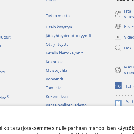
Jätä
Tietoa meistä
yhte
Etsi 
Usein kysyttyä
(avaa
uuden
Jätä yhteydenottopyyntö
Video
 kutsut
ikkunan)
Ota yhteyttä
t
Haku
Betelin kiertokäynnit
Kokoukset
Media
Muistojuhla
set
viran
Konventit
Lahj
Toiminta
(avaa
uuden
Kokemuksia
®
ting
ikkunan)
Vart
Kansainvälinen järjestö
(avaa
VER
uuden
JW L
ikkunan)
niikoita tarjotaksemme sinulle parhaan mahdollisen käyttö
u raamatunluku