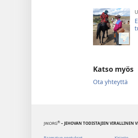
U
E
t
Katso myös
Ota yhteyttä
®
JW.ORG
– JEHOVAN TODISTAJIEN VIRALLINEN 
Raamatun opetukset
Kirjasto