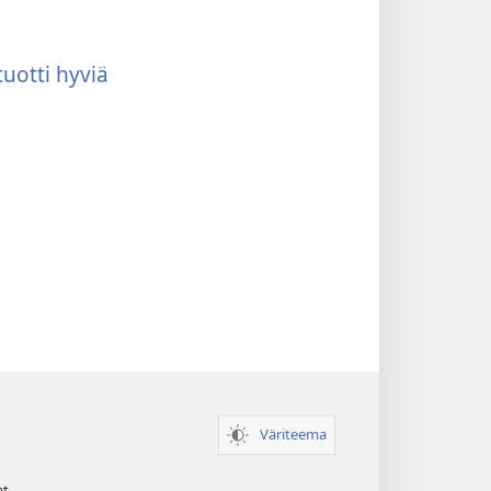
uotti hyviä
Väriteema
at