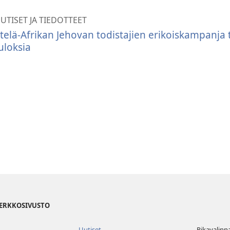
UTISET JA TIEDOTTEET
telä-Afrikan Jehovan todistajien erikoiskampanja t
uloksia
VERKKOSIVUSTO
Uutiset
Pikavalinn