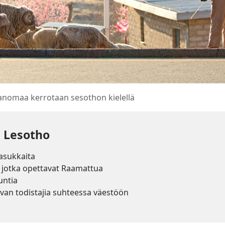
sanomaa kerrotaan sesothon kielellä
– Lesotho
asukkaita
ä jotka opettavat Raamattua
untia
van todistajia suhteessa väestöön