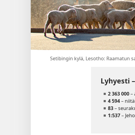
Setibingin kylä, Lesotho: Raamatun 
Lyhyesti 
2 363 000
– 
4 594
– niit
83
– seurak
1:537
– Jeho