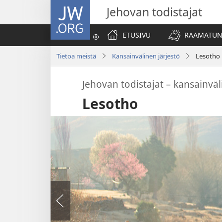
JW.ORG
Jehovan todistajat
ETUSIVU
RAAMATUN
Tietoa meistä
Kansainvälinen järjestö
Lesotho
Jehovan todistajat – kansainväl
Lesotho