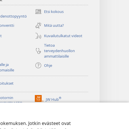
Etsi kokous
(avaa
ydenottopyyntö
uuden
ikkunan)
konventti
Mitä uutta?
t
Kuvailutulkatut videot
Tietoa
terveydenhuollon
ammattilaisille
lle ja
Ohje
omaisille
oitukset
iotornin
®
JW Hub
(avaa
KKOKIRJASTO
uuden
®
ikkunan)
ibrary
Watchtower Library
kokemuksen. Jotkin evästeet ovat