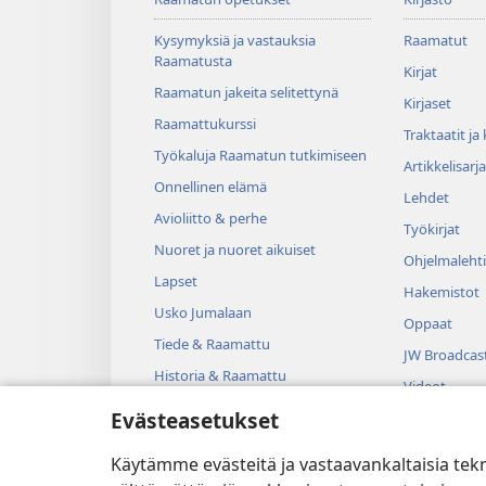
Kysymyksiä ja vastauksia
Raamatut
Raamatusta
Kirjat
Raamatun jakeita selitettynä
Kirjaset
Raamattukurssi
Traktaatit ja
Työkaluja Raamatun tutkimiseen
Artikkelisarja
Onnellinen elämä
Lehdet
Avioliitto & perhe
Työkirjat
Nuoret ja nuoret aikuiset
Ohjelmalehti
Lapset
Hakemistot
Usko Jumalaan
Oppaat
Tiede & Raamattu
JW Broadcas
Historia & Raamattu
Videot
Evästeasetukset
Musiikki
Kuunnelmat
Käytämme evästeitä ja vastaavankaltaisia tek
Dramatisoit