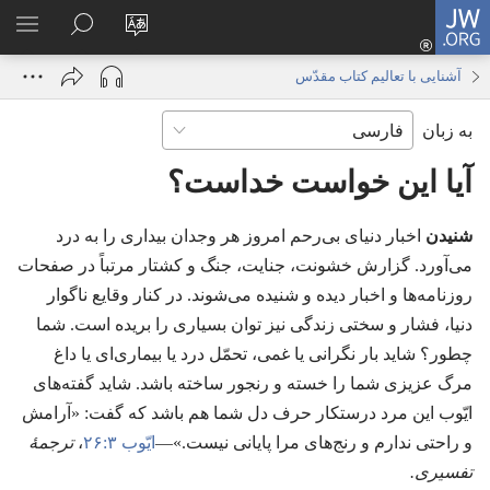
JW.ORG
ورود
زبان
در
فهر
(پنجره‌ای
سایت
JW.ORG
انتخ
جدید
آشنایی با تعالیم کتاب مقدّس
را
جستجو
باز
به زبان
تغییر
کنید
می‌شود)
دهید
آیا این خواست خداست؟‏
شنیدن
اخبار دنیای بی‌رحم امروز هر وجدان بیداری را به درد
می‌آورد.‏ گزارش خشونت،‏ جنایت،‏ جنگ و کشتار مرتباً در صفحات
روزنامه‌ها و اخبار دیده و شنیده می‌شوند.‏ در کنار وقایع ناگوار
دنیا،‏ فشار و سختی زندگی نیز توان بسیاری را بریده است.‏ شما
چطور؟‏ شاید بار نگرانی یا غمی،‏ تحمّل درد یا بیماری‌ای یا داغ
مرگ عزیزی شما را خسته و رنجور ساخته باشد.‏ شاید گفته‌های
ایّوب این مرد درستکار حرف دل شما هم باشد که گفت:‏ «آرامش
و راحتی ندارم و رنج‌های مرا پایانی نیست.‏»—‏
ایّوب ۳:‏۲۶
‏،‏
ترجمهٔ
تفسیری.‏