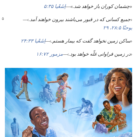
‏«چشمان کوران باز خواهد شد.‏»‏
‏—‏
اِشَعْیا ۳۵:‏۵
‏‹جمیع کسانی که در قبور می‌باشند بیرون خواهند آمد.‏›—‏
یوحنّا ۵:‏۲۸،‏ ۲۹
‏‹ساکن زمین نخواهد گفت که بیمار هستم.‏›—‏
اِشَعْیا ۳۳:‏۲۴
‏‹در زمین فراوانی غلّه خواهد بود.‏›—‏
مزمور ۷۲:‏۱۶