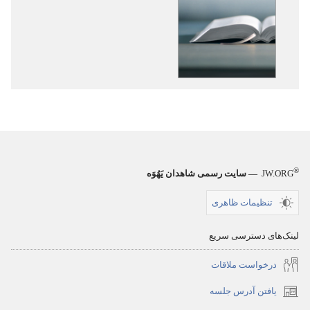
دانلود
دانلود
نشریات
فایل‌های
آشنایی
صوتی
با
آشنایی
تعالیم
با
کتاب
تعالیم
مقدّس
کتاب
مقدّس
®
JW.ORG
— سایت رسمی شاهدان یَهُوَه
تنظیمات ظاهری
لینک‌های دسترسی سریع
درخواست ملاقات
یافتن آدرس جلسه
(پنجره‌ای