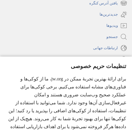
جدید
یافتن آدرس کنگره
(پنجره‌ای
باز
جدید
جدیدترین‌ها
می‌شود)
باز
ویدیوها
می‌شود)
جستجو
ارتباطات جهانی
راهنما
تنظیمات حریم خصوصی
اهدای اعانه
(پنجره‌ای
برای ارائهٔ بهترین تجربهٔ ممکن در jw.org، ما از کوکی‌ها و
جدید
فناوری‌های مشابه استفاده می‌کنیم. برخی کوکی‌ها برای
باز
کتابخانهٔ آنلاین نشریات شاهدان یَهُوَه
عملکرد صحیح وب‌سایت ضروری هستند و امکان
(پنجره‌ای
می‌شود)
جدید
غیرفعال‌سازی آن‌ها وجود ندارد. شما می‌توانید با استفاده از
®
JW Hub
باز
(پنجره‌ای
تنظیمات، استفاده از کوکی‌های اضافی را بپذیرید یا رد کنید؛ این
می‌شود)
جدید
®
کوکی‌ها تنها برای بهبود تجربهٔ شما به کار می‌روند. هیچ‌یک از این
JW Library
باز
داده‌ها هرگز فروخته نمی‌شود یا برای اهداف بازاریابی استفاده
می‌شود)