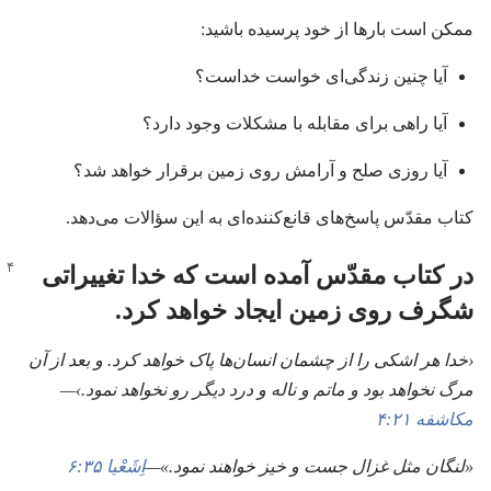
ممکن است بارها از خود پرسیده باشید:‏
آیا چنین زندگی‌ای خواست خداست؟‏
آیا راهی برای مقابله با مشکلات وجود دارد؟‏
آیا روزی صلح و آرامش روی زمین برقرار خواهد شد؟‏
کتاب مقدّس پاسخ‌های قانع‌کننده‌ای به این سؤالات می‌دهد.‏
در کتاب مقدّس آمده است که خدا تغییراتی
شگرف روی زمین ایجاد خواهد کرد.‏
‏‹خدا هر اشکی را از چشمان انسان‌ها پاک خواهد کرد.‏ و بعد از آن
مرگ نخواهد بود و ماتم و ناله و درد دیگر رو نخواهد نمود.‏›—‏
مکاشفه ۲۱:‏۴
‏«لنگان مثل غزال جست و خیز خواهند نمود.‏»—‏
اِشَعْیا ۳۵:‏۶