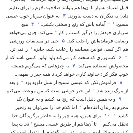
قابل اعتماد بسپار تا آن‌ها هم بتوانند صلاحیت لازم را برای تعلیم
دادن به دیگران به دست بیاورند.‏
۳
به عنوان سرباز خوب عیسی
+
+
*
مسیح،‏
آماده باش که رنج و سختی بکشی.‏
۴
هیچ
*
سربازی خودش را درگیر کسب و کار
نمی‌کند،‏ چون می‌خواهد
رضایت فرمانده‌اش را جلب کند.‏
۵
حتی در مسابقات ورزشی
*
هم اگر کسی قوانین مسابقه را رعایت نکند،‏ جایزه
را نمی‌بَرَد.‏
+
۶
کشاورزی که سخت کار می‌کند باید اولین کسی باشد که از
محصولش استفاده می‌کند.‏
۷
به چیزهایی که می‌گویم همیشه
خوب فکر کن؛‏ خداوند کاری خواهد کرد تا همه چیز را بفهمی.‏
+
۸
فراموش نکن که عیسی مسیح از نسل داوود بود
و بعد
+
از مرگ زنده شد.‏
این خبر خوشی است که من موعظه می‌کنم،‏
+
۹
و به همین دلیل است که رنج می‌کشم و به عنوان یک
+
مجرم به زندان افتاده‌ام.‏
اما کلام خدا را نمی‌توان به زنجیر
+
کشید.‏
۱۰
برای همین،‏ همه چیز را به خاطر برگزیدگان خدا
+
*
تحمّل می‌کنم
تا آن‌ها هم از طریق عیسی مسیح
نجات پیدا
کنند و به جلال ابدی برسند.‏
۱۱
این گفته قابل اعتماد است که