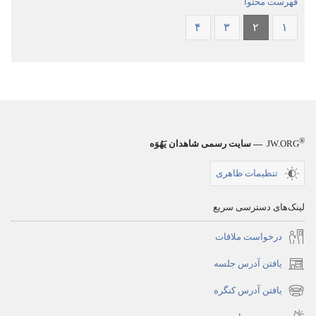
فهرست محتوا
۴
۳
۲
۱
®
JW.ORG
— سایت رسمی شاهدان یَهُوَه
تنظیمات ظاهری
لینک‌های دسترسی سریع
درخواست ملاقات
یافتن آدرس جلسه
(پنجره‌ای
جدید
یافتن آدرس کنگره
(پنجره‌ای
باز
جدید