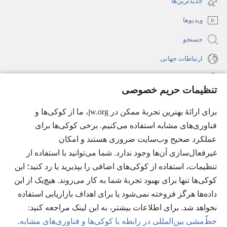
جدیدترین‌ها
می‌شود)
باز
ویدیوها
می‌شود)
جستجو
ارتباطات جهانی
راهنما
تنظیمات حریم خصوصی
اهدای اعانه
(پنجره‌ای
برای ارائهٔ بهترین تجربهٔ ممکن در jw.org، ما از کوکی‌ها و
جدید
فناوری‌های مشابه استفاده می‌کنیم. برخی کوکی‌ها برای
باز
کتابخانهٔ آنلاین نشریات شاهدان یَهُوَه
عملکرد صحیح وب‌سایت ضروری هستند و امکان
(پنجره‌ای
می‌شود)
جدید
غیرفعال‌سازی آن‌ها وجود ندارد. شما می‌توانید با استفاده از
®
JW Hub
باز
(پنجره‌ای
تنظیمات، استفاده از کوکی‌های اضافی را بپذیرید یا رد کنید؛ این
می‌شود)
جدید
®
کوکی‌ها تنها برای بهبود تجربهٔ شما به کار می‌روند. هیچ‌یک از این
JW Library
باز
داده‌ها هرگز فروخته نمی‌شود یا برای اهداف بازاریابی استفاده
می‌شود)
Watchtower Library
نخواهد شد. برای اطلاعات بیشتر، به این لینک مراجعه کنید:‏
خطّ‌مشی بین‌المللی در رابطه با کوکی‌ها و فناوری‌های مشابه
.