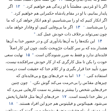
+
اگر با او مُردیم،‏ مطمئناً با او زندگی هم خواهیم کرد.‏
۱۲
اگر
+
پایدار بمانیم،‏ با او در مقام پادشاه حکمرانی هم خواهیم کرد.‏
اگر انکار کنیم که او را می‌شناسیم،‏ او هم انکار خواهد کرد که ما
+
را می‌شناسد.‏
۱۳
اگر ما بی‌وفایی کنیم،‏ او وفادار خواهد ماند،‏
*
چون نمی‌تواند برخلاف ذات خودش عمل کند.‏
۱۴
این نکته‌ها را به آن‌ها یادآوری کن و در حضور خدا به آن‌ها
هشدار بده که بر سر کلمات جرّوبحث نکنند،‏ چون این کار اصلاً
*
فایده‌ای ندارد و فقط به ضرر شنوندگان است.‏
۱۵
نهایت سعی
خودت را بکن تا مثل کارگری که از کار خودش سرافکنده نیست،‏
مورد تأیید خدا قرار بگیری و از کلام خدا که حقیقت است درست
+
استفاده کنی.‏
۱۶
اما به حرف‌های پوچ و بی‌فایده‌ای که
+
چیزهای مقدّس را بی‌حرمت می‌کند گوش نکن،‏
چون چنین
حرف‌هایی شخص را بیشتر و بیشتر به سمت کارهایی می‌برد که
در نظر خدا ناپسند است.‏
۱۷
حرف‌های آن‌ها مثل قانقاریا پخش
+
می‌شود.‏ هیمِنائوس و فیلیتوس هم جزو این افراد هستند.‏
۱۸
این دو نفر از راه حقیقت منحرف شده‌اند و می‌گویند که رستاخیز