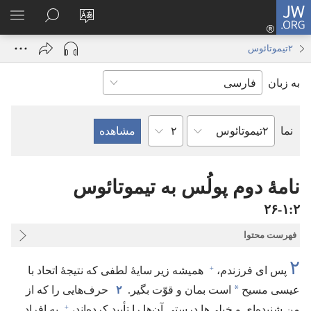
JW.ORG
ورود
زبان
در
فهر
(پنجره‌ای
سایت
JW.ORG
انتخ
جدید
۲تیموتائوس
را
جستجو
باز
به زبان
تغییر
کنید
می‌شود)
دهید
فصل
نما
کتاب
کتاب
مقدّس
نامهٔ دوم پولُس به تیموتائوس
۲‏:‏۱‏-‏۲۶
فهرست محتوا
۲
+
پس ای فرزندم،‏
همیشه زیر سایهٔ لطفی که نتیجهٔ اتحاد با
*
عیسی مسیح
است بمان و قوّت بگیر.‏
۲
حرف‌هایی را که از
+
من شنیده‌ای و خیلی‌ها درستی آن‌ها را تأیید کرده‌اند،‏
به افراد