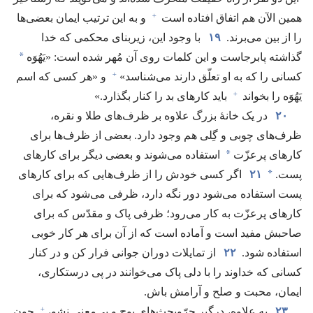
+
همین الآن هم اتفاق افتاده است
و به این ترتیب ایمان بعضی‌ها
را از بین می‌برند.‏
۱۹
با وجود این،‏ زیربنای محکمی که خدا
*
گذاشته پابرجاست و این کلمات روی آن مُهر شده است:‏ «یَهُوَه
+
کسانی را که به او تعلّق دارند می‌شناسد»‏
و «هر کسی که اسم
+
یَهُوَه را بخواند
باید کارهای بد را کنار بگذارد.‏»‏
۲۰
در یک خانهٔ بزرگ علاوه بر ظرف‌های طلا و نقره،‏
ظرف‌های چوبی و گِلی هم وجود دارد.‏ بعضی از ظرف‌ها برای
*
کارهای پرعزّت
استفاده می‌شوند و بعضی دیگر برای کارهای
*
پست.‏
۲۱
اگر کسی خودش را از ظرف‌هایی که برای کارهای
پست استفاده می‌شود دور نگه دارد،‏ ظرفی می‌شود که برای
کارهای پرعزّت به کار می‌رود؛‏ ظرفی پاک و مقدّس که برای
صاحبش مفید است و آماده است که از آن برای هر کار خوبی
استفاده شود.‏
۲۲
از تمایلات دوران جوانی فرار کن و در کنار
کسانی که خداوند را با دلی پاک می‌خوانند در پی درستکاری،‏
ایمان،‏ محبت و صلح و آرامش باش.‏
+
۲۳
به علاوه،‏ درگیر جرّوبحث‌های پوچ و بی‌معنی نشو،‏
چون