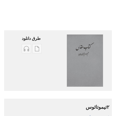
طرق دانلود
گزینۀ
گزینۀ
دانلود
دانلود
نشریات
فایل‌های
کتاب
صوتی
مقدّس
کتاب
—‏
مقدّس
ترجمهٔ
—‏
دنیای
ترجمهٔ
۲تیموتائوس
جدید
دنیای
جدید