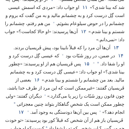
شد که بینا شدی؟‏»
۱۱
او جواب داد:‏ «مردی که اسمش عیسی
است گِل درست کرد و به چشمانم مالید و به من گفت که بروم و
+
چشمانم را در حوض سیلوعام بشویَم.‏
من هم رفتم،‏ چشمانم را
شستم و بینا شدم.‏»
۱۲
آن‌ها پرسیدند:‏ «او حالا کجاست؟‏» جواب
داد:‏ «نمی‌دانم.‏»‏
۱۳
آن‌ها آن مرد را که قبلاً نابینا بود،‏ پیش فَریسیان بردند.‏
+
۱۴
در ضمن،‏ در روز شَبّات بود
که عیسی گِل درست کرد و
+
*
او را شفا داد.‏
۱۵
پس فَریسیان هم از او پرسیدند:‏ «چطور
بینا شدی؟‏» او جواب داد:‏ «عیسی گِل درست کرد و به چشمانم
مالید.‏ بعد من چشمانم را شستم و بینا شدم.‏»
۱۶
بعضی از
فَریسیان گفتند:‏ «غیرممکن است که این مرد از طرف خدا باشد،‏
+
چون قانون روز شَبّات را زیر پا می‌گذارد.‏»‏
دیگران گفتند:‏ «ولی
*
چطور ممکن است یک شخصِ گناهکار بتواند چنین معجزاتی
+
+
انجام دهد؟‏»‏
پس بین آن‌ها دودستگی به وجود آمد.‏
۱۷
فَریسیان باز هم از آن شخص که قبلاً کور بود پرسیدند:‏ «تو خودت
*
چه می‌گویی؟‏ این شخص که تو را شفا داد
کیست؟‏» او جواب