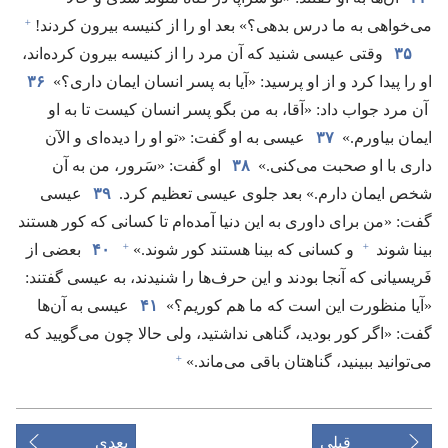
+
می‌خواهی به ما درس بدهی؟‏» بعد او را از کنیسه بیرون کردند!‏
۳۵
وقتی عیسی شنید که آن مرد را از کنیسه بیرون کرده‌اند،‏
او را پیدا کرد و از او پرسید:‏ «آیا به پسر انسان ایمان داری؟‏»
۳۶
آن مرد جواب داد:‏ «آقا،‏ به من بگو پسر انسان کیست تا به او
ایمان بیاورم.‏»
۳۷
عیسی به او گفت:‏ «تو او را دیده‌ای و الآن
داری با او صحبت می‌کنی.‏»
۳۸
او گفت:‏ «سَرور،‏ من به آن
شخص ایمان دارم.‏» بعد جلوی عیسی تعظیم کرد.‏
۳۹
عیسی
گفت:‏ «من برای داوری به این دنیا آمده‌ام تا کسانی که کور هستند
+
+
بینا شوند
و کسانی که بینا هستند کور شوند.‏»‏
۴۰
بعضی از
فَریسیانی که آنجا بودند و این حرف‌ها را شنیدند،‏ به عیسی گفتند:‏
«آیا منظورت این است که ما هم کوریم؟‏»
۴۱
عیسی به آن‌ها
گفت:‏ «اگر کور بودید،‏ گناهی نداشتید،‏ ولی حالا چون می‌گویید که
+
می‌توانید ببینید،‏ گناهتان باقی می‌ماند.‏»‏
قبلی
بعدی