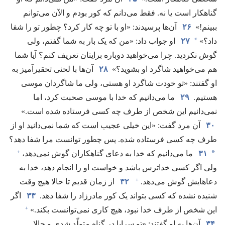
گناهکار است یا نه.‏ فقط می‌دانم که کور بودم و الآن می‌توانم
ببینم!‏»
۲۶
آن‌ها پرسیدند:‏ «او با تو چه کار کرد؟‏ چطور تو را شفا
*
داد؟‏»‏
۲۷
او جواب داد:‏ «من که یک بار به شما گفتم،‏ ولی
گوش نکردید.‏ چرا می‌خواهید دوباره برایتان تعریف کنم؟‏ آیا شما
هم می‌خواهید شاگرد او بشوید؟‏»
۲۸
آن‌ها با لحنی تحقیرآمیز به
او گفتند:‏ «تو خودت شاگرد او هستی،‏ ولی ما شاگردان موسی
هستیم.‏
۲۹
ما می‌دانیم که خدا با موسی صحبت کرد،‏ اما
نمی‌دانیم این شخص از طرف چه کسی فرستاده شده است.‏»
۳۰
آن مرد گفت:‏ «این خیلی عجیب است که شما نمی‌دانید او از
طرف چه کسی فرستاده شده.‏ پس چطور توانست مرا شفا دهد؟‏
+
*
۳۱
ما می‌دانیم که خدا به دعای گناهکاران گوش نمی‌دهد،‏
ولی اگر کسی خداترس باشد و خواست او را انجام دهد،‏ خدا به
+
دعاهایش گوش می‌دهد.‏
۳۲
از زمان قدیم تا حالا هیچ وقت
شنیده نشده که کسی بتواند یک کور مادرزاد را شفا دهد.‏
۳۳
اگر
+
این شخص از طرف خدا نبود،‏ هیچ کاری نمی‌توانست بکند.‏»‏
۳۴
آن‌ها به او گفتند:‏ «تو سراپا در گناه متولّد شدی و حالا