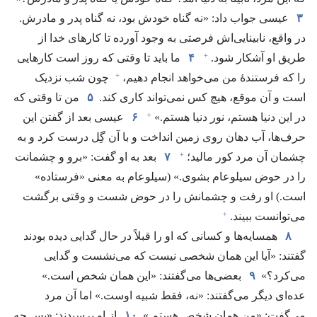
۳
عیسی جواب داد:‏ «نه گناه خودش بود،‏ نه گناه پدر و مادرش.‏
در واقع،‏ نابینایی‌اش فرصتی به وجود آورده تا کارهای خدا از
+
طریق او آشکار شود.‏
۴
ما باید تا وقتی که روز است کارهایی
+
را که فرستندهٔ من می‌خواهد انجام دهیم،‏
چون شب نزدیک
است و آن موقع،‏ هیچ کس نمی‌تواند کاری کند.‏
۵
من تا وقتی که
+
در این دنیا هستم،‏ نور دنیا هستم.‏»‏
۶
عیسی بعد از گفتن این
حرف‌ها،‏ آب دهان روی زمین انداخت و با آن گِل درست کرد و به
+
چشمان آن مرد کور مالید؛‏
۷
بعد به او گفت:‏ «برو و چشمانت
را در حوض سیلوعام بشوی.‏» (‏سیلوعام به معنی «فرستاده»
است.‏)‏ او رفت و چشمانش را در حوض شست و وقتی برگشت
+
می‌توانست ببیند.‏
۸
همسایه‌ها و کسانی که او را قبلاً در حال گدایی دیده بودند
گفتند:‏ «آیا این همان شخصی نیست که می‌نشست و گدایی
می‌کرد؟‏»
۹
بعضی‌ها می‌گفتند:‏ «این همان شخص است.‏»
عده‌ای دیگر می‌گفتند:‏ «نه،‏ فقط شبیه اوست.‏» اما آن مرد
می‌گفت:‏ «من همان شخص هستم.‏»
۱۰
از او پرسیدند:‏ «پس چه