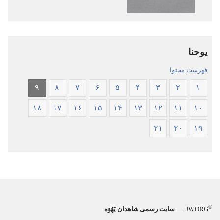
مقدّس
کتاب
—‏
مقدّس
ترجمهٔ
—‏
دنیای
ترجمهٔ
یوحنا
جدید
دنیای
جدید
فهرست محتوا
۹
۸
۷
۶
۵
۴
۳
۲
۱
۱۸
۱۷
۱۶
۱۵
۱۴
۱۳
۱۲
۱۱
۱۰
۲۱
۲۰
۱۹
®
JW.ORG
— سایت رسمی شاهدان یَهُوَه