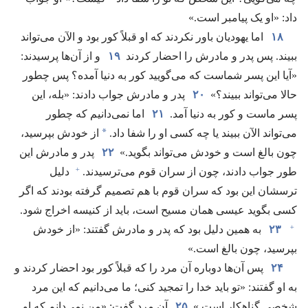
داد:‏ «او یک پیامبر است.‏»‏
۱۸
اما یهودیان باور نکردند که او قبلاً کور بود و الآن می‌تواند
ببیند.‏ پس پدر و مادرش را احضار کردند
۱۹
و از آن‌ها پرسیدند:‏
«آیا این پسر شماست که می‌گویید کور به دنیا آمده؟‏ پس چطور
حالا می‌تواند ببیند؟‏»
۲۰
پدر و مادرش جواب دادند:‏ «بله،‏ این
پسر ماست و کور به دنیا آمد.‏
۲۱
اما نمی‌دانیم که چطور
*
می‌تواند الآن ببیند یا چه کسی او را شفا داد.‏
از خودش بپرسید،‏
چون بالغ است و خودش می‌تواند بگوید.‏»
۲۲
پدر و مادرش این
+
طور جواب دادند،‏ چون از سران قوم می‌ترسیدند.‏
دلیل
ترسشان این بود که سران قوم با هم تصمیم گرفته بودند که اگر
کسی بگوید عیسی همان مسیح است،‏ باید از کنیسه اخراج شود.‏
+
۲۳
به همین دلیل بود که پدر و مادرش گفتند:‏ «از خودش
بپرسید،‏ چون بالغ است.‏»‏
۲۴
پس آن‌ها دوباره آن مرد را که قبلاً کور بود احضار کردند و
به او گفتند:‏ «تو باید خدا را تمجید کنی؛‏ ما می‌دانیم که این مرد
شخصی گناهکار است.‏»
۲۵
آن مرد گفت:‏ «من نمی‌دانم که او