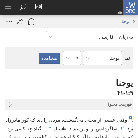
JW.ORG
ورود
زبان
در
فهر
(پنجره‌ای
سایت
JW.ORG
انتخ
جدید
یوحنا
را
جستجو
باز
به زبان
تغییر
کنید
می‌شود)
دهید
فصل
نما
کتاب
کتاب
مقدّس
یوحنا
۹‏:‏۱‏-‏۴۱
فهرست محتوا
۹
وقتی عیسی از محلی می‌گذشت،‏ مردی را دید که کور مادرزاد
+
*
بود.‏
۲
شاگردانش از او پرسیدند:‏ «استاد،‏
گناه چه کسی بود
که این مرد،‏ نابینا به دنیا آمد؟‏ گناه خودش یا گناه پدر و مادرش؟‏»