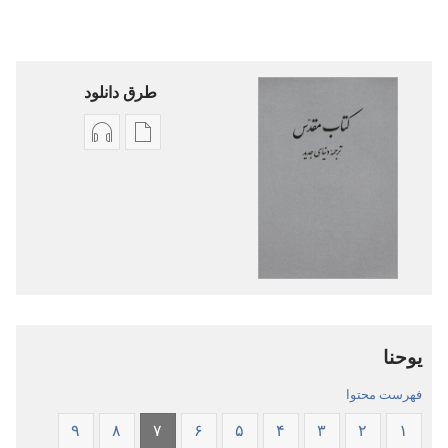
طرق دانلود
گزینۀ
گزینۀ
دانلود
دانلود
نشریات
فایل‌های
کتاب
صوتی
مقدّس
کتاب
—‏
مقدّس
ترجمهٔ
—‏
دنیای
ترجمهٔ
یوحنا
جدید
دنیای
جدید
فهرست محتوا
۹
۸
۷
۶
۵
۴
۳
۲
۱