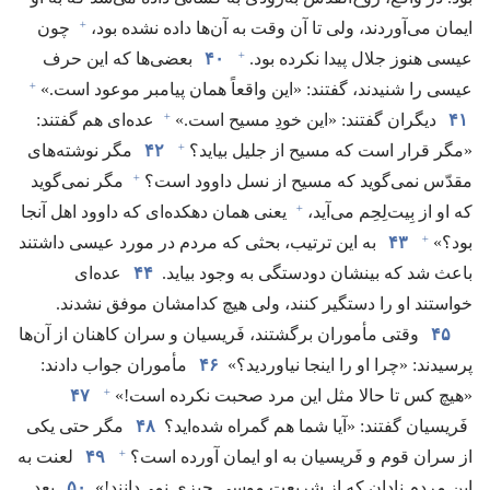
+
ایمان می‌آوردند،‏ ولی تا آن وقت به آن‌ها داده نشده بود،‏
چون
+
عیسی هنوز جلال پیدا نکرده بود.‏
۴۰
بعضی‌ها که این حرف
+
عیسی را شنیدند،‏ گفتند:‏ «این واقعاً همان پیامبر موعود است.‏»‏
+
۴۱
دیگران گفتند:‏ «این خودِ مسیح است.‏»‏
عده‌ای هم گفتند:‏
+
«مگر قرار است که مسیح از جلیل بیاید؟‏
۴۲
مگر نوشته‌های
+
مقدّس نمی‌گوید که مسیح از نسل داوود است؟‏
مگر نمی‌گوید
+
که او از بِیت‌لِحِم می‌آید،‏
یعنی همان دهکده‌ای که داوود اهل آنجا
+
بود؟‏»‏
۴۳
به این ترتیب،‏ بحثی که مردم در مورد عیسی داشتند
باعث شد که بینشان دودستگی به وجود بیاید.‏
۴۴
عده‌ای
خواستند او را دستگیر کنند،‏ ولی هیچ کدامشان موفق نشدند.‏
۴۵
وقتی مأموران برگشتند،‏ فَریسیان و سران کاهنان از آن‌ها
پرسیدند:‏ «چرا او را اینجا نیاوردید؟‏»
۴۶
مأموران جواب دادند:‏
+
«هیچ کس تا حالا مثل این مرد صحبت نکرده است!‏»‏
۴۷
فَریسیان گفتند:‏ «آیا شما هم گمراه شده‌اید؟‏
۴۸
مگر حتی یکی
+
از سران قوم و فَریسیان به او ایمان آورده است؟‏
۴۹
لعنت به
این مردم نادان که از شریعت موسی چیزی نمی‌دانند!‏»
۵۰
بعد