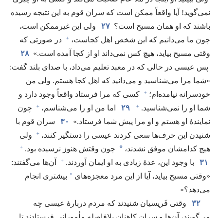
نمی‌گوید!‏ آیا واقعاً ممکن است که سران قوم به این نتیجه رسیده
باشند که او همان مسیح است؟‏
۲۷
ولی این غیرممکن است،‏
+
چون ما می‌دانیم که این شخص اهل کجاست،‏
در صورتی که
وقتی مسیح بیاید،‏ هیچ کس نمی‌داند او از کجا آمده است.‏»
۲۸
پس عیسی در حالی که در معبد تعلیم می‌داد،‏ با صدای بلند گفت:‏
«شما مرا می‌شناسید و می‌دانید که اهل کجا هستم.‏ ولی من
+
خودسرانه نیامده‌ام؛‏
کسی که مرا فرستاد واقعاً وجود دارد و
+
+
شما او را نمی‌شناسید.‏
۲۹
اما من او را می‌شناسم،‏
چون
نمایندهٔ او هستم و او مرا پیش شما فرستاد.‏»
۳۰
سران قوم با
+
شنیدن این حرف‌ها سعی کردند عیسی را دستگیر کنند،‏
ولی
+
*
هیچ کدامشان موفق نشدند،‏
چون وقتش هنوز نرسیده بود.‏
+
۳۱
با وجود این،‏ عدهٔ زیادی به او ایمان آوردند.‏
آن‌ها می‌گفتند:‏
*
«وقتی مسیح بیاید،‏ آیا از این مرد معجزه‌های
بیشتری انجام
می‌دهد؟‏»‏
۳۲
وقتی فَریسیان شنیدند که مردم دربارهٔ عیسی چه
می‌گویند،‏ آن‌ها و سران کاهنان بلافاصله مأمورانی فرستادند تا