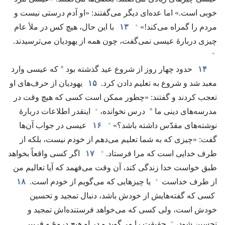
خوبی است.‏» اما عده‌ای دیگر می‌گفتند:‏ «او آدم درستی نیست و
+
مردم را گمراه می‌کند!‏»‏
۱۳
با این حال،‏ هیچ کس در ملأ عام
چیزی دربارهٔ عیسی نمی‌گفت،‏ چون همه از یهودیان می‌ترسیدند.‏
+
*
۱۴
حدود چهار روز از شروع عید گذشته بود
که عیسی وارد
معبد شد و شروع به تعلیم دادن کرد.‏
۱۵
یهودیان از حرف‌های او
تعجب کردند و گفتند:‏ «چطور ممکن است کسی که هیچ وقت در
+
*
مدرسه‌های دینی ما
درس نخوانده،‏
اینقدر اطلاعات دربارهٔ
+
نوشته‌های مقدّس داشته باشد؟‏»‏
۱۶
عیسی در جواب آن‌ها
گفت:‏ «چیزی که به شما تعلیم می‌دهم از خودم نیست،‏ بلکه از
+
طرف خدایی است که مرا فرستاد.‏
۱۷
اگر کسی واقعاً بخواهد
طبق خواست خدا زندگی کند،‏ آن وقت می‌فهمد که آیا تعالیم من
+
از طرف خداست
یا چیزهایی که می‌گویم از خودم است.‏
۱۸
کسی که گفته‌هایش از خودش باشد،‏ دنبال تمجید و تحسین
خودش است،‏ ولی کسی که می‌خواهد فرستنده‌اش تمجید و
+
تحسین شود،‏
حقیقت را می‌گوید و در او هیچ دروغ و فریبی