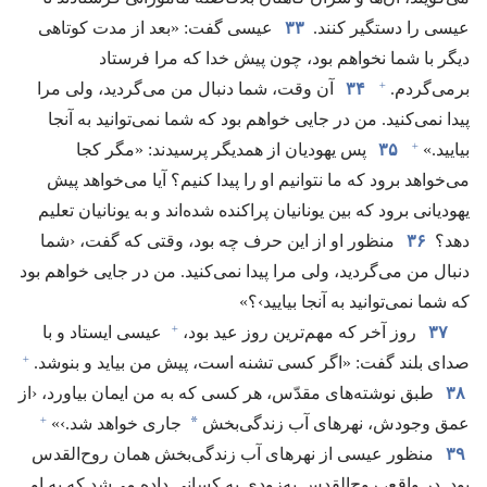
عیسی را دستگیر کنند.‏
۳۳
عیسی گفت:‏ «بعد از مدت کوتاهی
دیگر با شما نخواهم بود،‏ چون پیش خدا که مرا فرستاد
+
برمی‌گردم.‏
۳۴
آن وقت،‏ شما دنبال من می‌گردید،‏ ولی مرا
پیدا نمی‌کنید.‏ من در جایی خواهم بود که شما نمی‌توانید به آنجا
+
بیایید.‏»‏
۳۵
پس یهودیان از همدیگر پرسیدند:‏ «مگر کجا
می‌خواهد برود که ما نتوانیم او را پیدا کنیم؟‏ آیا می‌خواهد پیش
یهودیانی برود که بین یونانیان پراکنده شده‌اند و به یونانیان تعلیم
دهد؟‏
۳۶
منظور او از این حرف چه بود،‏ وقتی که گفت،‏ ‹شما
دنبال من می‌گردید،‏ ولی مرا پیدا نمی‌کنید.‏ من در جایی خواهم بود
که شما نمی‌توانید به آنجا بیایید›؟‏»‏
+
۳۷
روز آخر که مهم‌ترین روز عید بود،‏
عیسی ایستاد و با
+
صدای بلند گفت:‏ «اگر کسی تشنه است،‏ پیش من بیاید و بنوشد.‏
۳۸
طبق نوشته‌های مقدّس،‏ هر کسی که به من ایمان بیاورد،‏ ‹از
+
*
عمق وجودش،‏ نهرهای آب زندگی‌بخش
جاری خواهد شد.‏›»‏
۳۹
منظور عیسی از نهرهای آب زندگی‌بخش همان روح‌القدس
بود.‏ در واقع،‏ روح‌القدس به‌زودی به کسانی داده می‌شد که به او