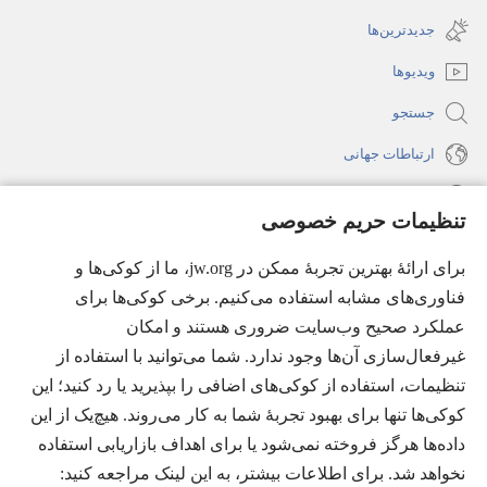
(پنجره‌ای
باز
جدید
جدیدترین‌ها
می‌شود)
باز
ویدیوها
می‌شود)
جستجو
ارتباطات جهانی
راهنما
تنظیمات حریم خصوصی
اهدای اعانه
(پنجره‌ای
برای ارائهٔ بهترین تجربهٔ ممکن در jw.org، ما از کوکی‌ها و
جدید
فناوری‌های مشابه استفاده می‌کنیم. برخی کوکی‌ها برای
باز
کتابخانهٔ آنلاین نشریات شاهدان یَهُوَه
عملکرد صحیح وب‌سایت ضروری هستند و امکان
(پنجره‌ای
می‌شود)
جدید
غیرفعال‌سازی آن‌ها وجود ندارد. شما می‌توانید با استفاده از
®
JW Hub
باز
(پنجره‌ای
تنظیمات، استفاده از کوکی‌های اضافی را بپذیرید یا رد کنید؛ این
می‌شود)
جدید
®
کوکی‌ها تنها برای بهبود تجربهٔ شما به کار می‌روند. هیچ‌یک از این
JW Library
باز
داده‌ها هرگز فروخته نمی‌شود یا برای اهداف بازاریابی استفاده
می‌شود)
Watchtower Library
نخواهد شد. برای اطلاعات بیشتر، به این لینک مراجعه کنید:‏