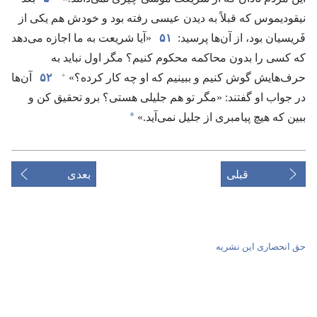
نیقودیموس که قبلاً به دیدن عیسی رفته بود و خودش هم یکی از
فَریسیان بود،‏ از آن‌ها پرسید:‏
۵۱
‏«آیا شریعت به ما اجازه می‌دهد
که کسی را بدون محاکمه محکوم کنیم؟‏ مگر اول نباید به
+
حرف‌هایش گوش کنیم و ببینیم که او چه کار کرده؟‏»‏
۵۲
آن‌ها
در جواب او گفتند:‏ «مگر تو هم جلیلی هستی؟‏ برو تحقیق کن و
*
ببین که هیچ پیامبری از جلیل نمی‌آید.‏»‏
قبلی
بعدی
حق انحصاری این نشریه