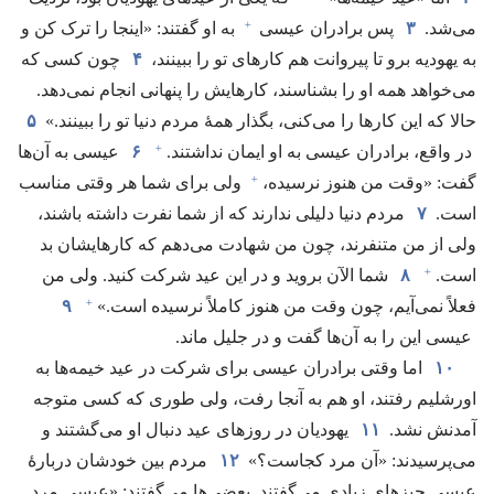
+
می‌شد.‏
۳
پس برادران عیسی
به او گفتند:‏ «اینجا را ترک کن و
به یهودیه برو تا پیروانت هم کارهای تو را ببینند،‏
۴
چون کسی که
می‌خواهد همه او را بشناسند،‏ کارهایش را پنهانی انجام نمی‌دهد.‏
حالا که این کارها را می‌کنی،‏ بگذار همهٔ مردم دنیا تو را ببینند.‏»
۵
+
در واقع،‏ برادران عیسی به او ایمان نداشتند.‏
۶
عیسی به آن‌ها
+
گفت:‏ «وقت من هنوز نرسیده،‏
ولی برای شما هر وقتی مناسب
است.‏
۷
مردم دنیا دلیلی ندارند که از شما نفرت داشته باشند،‏
ولی از من متنفرند،‏ چون من شهادت می‌دهم که کارهایشان بد
+
است.‏
۸
شما الآن بروید و در این عید شرکت کنید.‏ ولی من
+
فعلاً نمی‌آیم،‏ چون وقت من هنوز کاملاً نرسیده است.‏»‏
۹
عیسی این را به آن‌ها گفت و در جلیل ماند.‏
۱۰
اما وقتی برادران عیسی برای شرکت در عید خیمه‌ها به
اورشلیم رفتند،‏ او هم به آنجا رفت،‏ ولی طوری که کسی متوجه
آمدنش نشد.‏
۱۱
یهودیان در روزهای عید دنبال او می‌گشتند و
می‌پرسیدند:‏ «آن مرد کجاست؟‏»
۱۲
مردم بین خودشان دربارهٔ
عیسی چیزهای زیادی می‌گفتند.‏ بعضی‌ها می‌گفتند:‏ «عیسی مرد