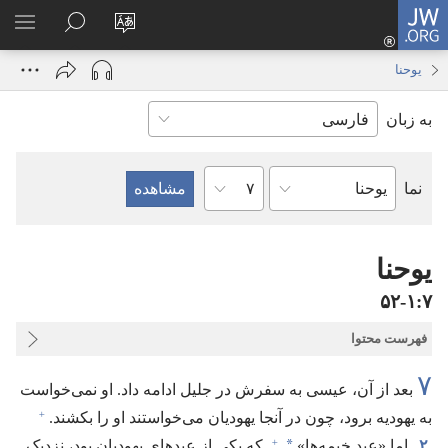
JW.ORG
ورود
زبان
در
فهر
(پنجره‌ای
سایت
JW.ORG
انتخ
جدید
یوحنا
را
جستجو
باز
به زبان
تغییر
کنید
می‌شود)
دهید
فصل
نما
کتاب
کتاب
مقدّس
یوحنا
۷‏:‏۱‏-‏۵۲
فهرست محتوا
۷
بعد از آن،‏ عیسی به سفرش در جلیل ادامه داد.‏ او نمی‌خواست
+
به یهودیه برود،‏ چون در آنجا یهودیان می‌خواستند او را بکشند.‏
+
*
۲
اما «عید خیمه‌ها»‏
که یکی از عیدهای یهودیان بود،‏ نزدیک