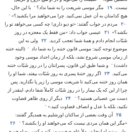
+
نیست.‏
۱۹
مگر موسی شریعت را به شما نداد؟‏
با این حال،‏
+
هیچ کدامتان به آن عمل نمی‌کنید.‏ چرا می‌خواهید مرا بکشید؟‏»‏
۲۰
مردم در جواب گفتند:‏ «تو دیو داری!‏ چه کسی می‌خواهد تو را
بکشد؟‏»
۲۱
عیسی جواب داد:‏ «من فقط یک معجزه در روز
شَبّات انجام دادم و همهٔ شما تعجب کردید.‏
۲۲
ولی به این
+
موضوع توجه کنید:‏ موسی قانون ختنه را به شما داد
(‏البته ختنه
از زمان موسی شروع نشد،‏ بلکه از زمان اجداد موسی وجود
+
داشت)‏
و شما طبق این قانون،‏ پسرانتان را در روز شَبّات ختنه
می‌کنید.‏
۲۳
اگر روز ختنهٔ پسری به روز شَبّات بیفتد،‏ شما او را
همان روز ختنه می‌کنید تا شریعت موسی را زیر پا نگذارید.‏ پس
چرا از این که یک بیمار را در روز شَبّات کاملاً شفا دادم،‏ اینقدر از
+
دست من عصبانی هستید؟‏
۲۴
دیگر از روی ظاهر قضاوت
+
نکنید،‏ بلکه با عدل و انصاف قضاوت کنید.‏»‏
۲۵
آن وقت بعضی از ساکنان اورشلیم به همدیگر گفتند:‏
+
«مگر این همان مردی نیست که می‌خواهند او را بکشند؟‏
۲۶
ولی ببینید او اینجا در ملأ عام صحبت می‌کند و کسی به او چیزی