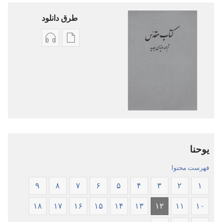
طرق دانلود
گزینۀ
گزینۀ
دانلود
دانلود
نشریات
فایل‌های
کتاب
صوتی
مقدّس
کتاب
—‏
مقدّس
ترجمهٔ
—‏
دنیای
ترجمهٔ
یوحنا
جدید
دنیای
جدید
فهرست محتوا
۹
۸
۷
۶
۵
۴
۳
۲
۱
۱۸
۱۷
۱۶
۱۵
۱۴
۱۳
۱۲
۱۱
۱۰