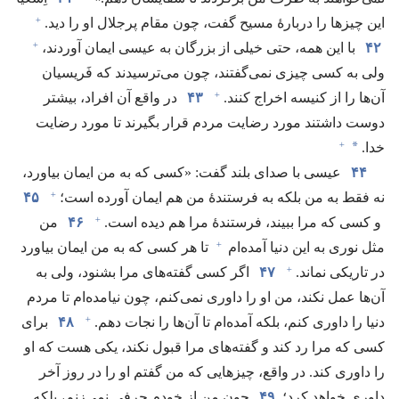
+
این چیزها را دربارهٔ مسیح گفت،‏ چون مقام پرجلال او را دید.‏
+
۴۲
با این همه،‏ حتی خیلی از بزرگان به عیسی ایمان آوردند،‏
ولی به کسی چیزی نمی‌گفتند،‏ چون می‌ترسیدند که فَریسیان
+
آن‌ها را از کنیسه اخراج کنند.‏
۴۳
در واقع آن افراد،‏ بیشتر
دوست داشتند مورد رضایت مردم قرار بگیرند تا مورد رضایت
+
*
خدا.‏
۴۴
عیسی با صدای بلند گفت:‏ «کسی که به من ایمان بیاورد،‏
+
نه فقط به من بلکه به فرستندهٔ من هم ایمان آورده است؛‏
۴۵
+
و کسی که مرا ببیند،‏ فرستندهٔ مرا هم دیده است.‏
۴۶
من
+
مثل نوری به این دنیا آمده‌ام
تا هر کسی که به من ایمان بیاورد
+
در تاریکی نماند.‏
۴۷
اگر کسی گفته‌های مرا بشنود،‏ ولی به
آن‌ها عمل نکند،‏ من او را داوری نمی‌کنم،‏ چون نیامده‌ام تا مردم
+
دنیا را داوری کنم،‏ بلکه آمده‌ام تا آن‌ها را نجات دهم.‏
۴۸
برای
کسی که مرا رد کند و گفته‌های مرا قبول نکند،‏ یکی هست که او
را داوری کند.‏ در واقع،‏ چیزهایی که من گفتم او را در روز آخر
داوری خواهد کرد؛‏
۴۹
چون من از خودم حرفی نمی‌زنم،‏ بلکه