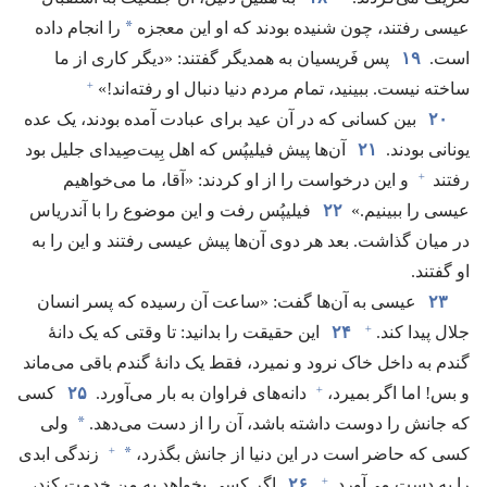
*
عیسی رفتند،‏ چون شنیده بودند که او این معجزه
را انجام داده
است.‏
۱۹
پس فَریسیان به همدیگر گفتند:‏ «دیگر کاری از ما
+
ساخته نیست.‏ ببینید،‏ تمام مردم دنیا دنبال او رفته‌اند!‏»‏
۲۰
بین کسانی که در آن عید برای عبادت آمده بودند،‏ یک عده
یونانی بودند.‏
۲۱
آن‌ها پیش فیلیپُس که اهل بِیت‌صِیدای جلیل بود
+
رفتند
و این درخواست را از او کردند:‏ «آقا،‏ ما می‌خواهیم
عیسی را ببینیم.‏»
۲۲
فیلیپُس رفت و این موضوع را با آندریاس
در میان گذاشت.‏ بعد هر دوی آن‌ها پیش عیسی رفتند و این را به
او گفتند.‏
۲۳
عیسی به آن‌ها گفت:‏ «ساعت آن رسیده که پسر انسان
+
جلال پیدا کند.‏
۲۴
این حقیقت را بدانید:‏ تا وقتی که یک دانهٔ
گندم به داخل خاک نرود و نمیرد،‏ فقط یک دانهٔ گندم باقی می‌ماند
+
و بس!‏ اما اگر بمیرد،‏
دانه‌های فراوان به بار می‌آورد.‏
۲۵
کسی
*
که جانش را دوست داشته باشد،‏ آن را از دست می‌دهد.‏
ولی
+
*
کسی که حاضر است در این دنیا از جانش بگذرد،‏
زندگی ابدی
+
را به دست می‌آورد.‏
۲۶
اگر کسی بخواهد به من خدمت کند،‏