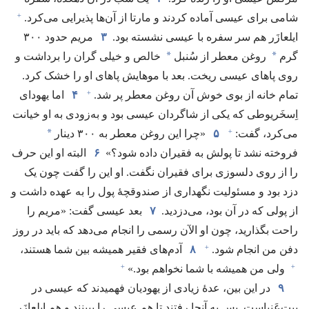
+
شامی برای عیسی آماده کردند و مارتا از آن‌ها پذیرایی می‌کرد.‏
ایلعازَر هم سر سفره با عیسی نشسته بود.‏
۳
مریم حدود ۳۰۰
*
*
گرم
روغن معطر از سُنبل
خالص و خیلی گران را برداشت و
روی پاهای عیسی ریخت.‏ بعد با موهایش پاهای او را خشک کرد.‏
+
تمام خانه از بوی خوش آن روغن معطر پر شد.‏
۴
اما یهودای
اِسخَریوطی که یکی از شاگردان عیسی بود و به‌زودی به او خیانت
+
*
می‌کرد،‏ گفت:‏
۵
‏«چرا این روغن معطر به ۳۰۰ دینار
فروخته نشد تا پولش به فقیران داده شود؟‏»
۶
البته او این حرف
را از روی دلسوزی برای فقیران نگفت.‏ او این را گفت چون یک
دزد بود و مسئولیت نگهداری از صندوقچهٔ پول را به عهده داشت و
از پولی که در آن بود،‏ می‌دزدید.‏
۷
بعد عیسی گفت:‏ «مریم را
راحت بگذارید،‏ چون او الآن رسمی را انجام می‌دهد که باید در روز
+
دفن من انجام شود.‏
۸
آدم‌های فقیر همیشه بین شما هستند،‏
+
+
ولی من همیشه با شما نخواهم بود.‏»‏
۹
در این بین،‏ عدهٔ زیادی از یهودیان فهمیدند که عیسی در
بیت‌عَنیاست.‏ پس به آنجا رفتند تا هم عیسی را ببینند و هم ایلعازَر