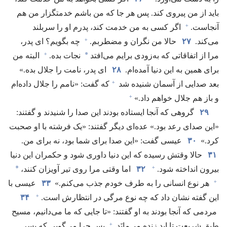
باید از من پیروی کند.‏ پس هر جا که من باشم خدمتگزار من هم
+
آنجاست.‏
اگر کسی به من خدمت کند،‏ پدرم او را سربلند
+
می‌کند.‏
۲۷
حالا من نگران و مضطربم.‏
چه بگویم؟‏ ای پدر،‏
+
*
مرا از اتفاقاتی که به‌زودی برایم می‌افتد
نجات بده.‏
البته من
برای همین به این دنیا آمده‌ام.‏
۲۸
ای پدر،‏ نامت را جلال بده.‏»
+
بعد صدایی از آسمان شنیده شد
که گفت:‏ «نامم را جلال داده‌ام
+
و باز هم جلال خواهم داد.‏»‏
۲۹
گروهی که آنجا ایستاده بودند این صدا را شنیدند و گفتند:‏
«این صدای رعد بود.‏» عده‌ای دیگر گفتند:‏ «یک فرشته با او صحبت
کرد.‏»
۳۰
عیسی گفت:‏ «این صدا برای شما بود،‏ نه برای من.‏
۳۱
حالا وقتش رسیده که این دنیا داوری شود و حکمران این دنیا
+
*
بیرون انداخته شود.‏
۳۲
اما وقتی مرا روی تیر آویزان کنند،‏
+
هر نوع انسانی را به طرف خودم جذب می‌کنم.‏»
۳۳
عیسی با
+
این گفته نشان داد که چه نوع مرگی در انتظارش است.‏
۳۴
مردمی که آنجا بودند به او گفتند:‏ «تا جایی که ما می‌دانیم،‏ مسیح
+
طبق شریعت تا ابد زنده می‌مانَد.‏
پس چرا می‌گویی که پسر