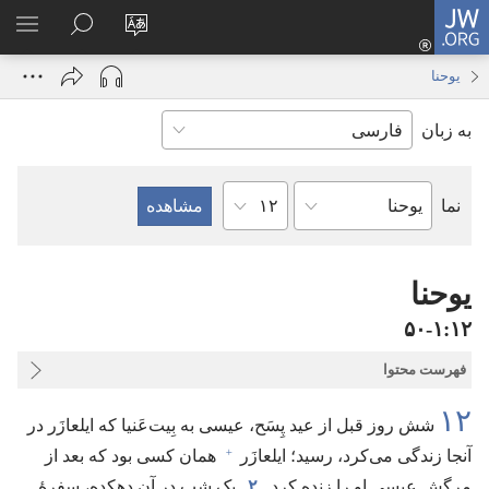
JW.ORG
ورود
زبان
در
فهر
(پنجره‌ای
سایت
JW.ORG
انتخ
جدید
یوحنا
را
جستجو
باز
به زبان
تغییر
کنید
می‌شود)
دهید
فصل
نما
کتاب
کتاب
مقدّس
یوحنا
۱۲‏:‏۱‏-‏۵۰
فهرست محتوا
۱۲
شش روز قبل از عید پِسَح،‏ عیسی به بِیت‌عَنیا که ایلعازَر در
+
آنجا زندگی می‌کرد،‏ رسید؛‏ ایلعازَر
همان کسی بود که بعد از
مرگش عیسی او را زنده کرد.‏
۲
یک شب در آن دهکده،‏ سفرهٔ