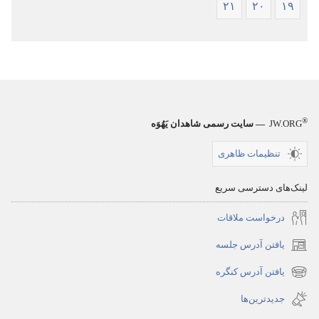
۲۱
۲۰
۱۹
®
JW.ORG
— سایت رسمی شاهدان یَهُوَه
تنظیمات ظاهری
لینک‌های دسترسی سریع
درخواست ملاقات
یافتن آدرس جلسه
(پنجره‌ای
جدید
یافتن آدرس کنگره
(پنجره‌ای
باز
جدید
جدیدترین‌ها
می‌شود)
باز