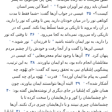
+
*
انسان باید روی تیر آویزان شود؟‏
اصلاً این پسر انسان
کیست؟‏»
۳۵
عیسی در جواب آن‌ها گفت:‏ «شما فقط تا مدت
کوتاهی نور را در میان خودتان دارید.‏ پس تا وقتی که نور را دارید،‏
در آن راه بروید تا تاریکی بر شما تسلّط پیدا نکند.‏ کسی که در
+
تاریکی راه می‌رود،‏ نمی‌داند به کجا می‌رود.‏
۳۶
تا وقتی که نور
+
*
*
را دارید،‏ به نور ایمان داشته باشید
تا فرزندان
نور شوید.‏»‏
عیسی این‌ها را گفت و از آنجا رفت و خودش را از چشم مردم
*
پنهان کرد.‏
۳۷
آن‌ها با وجود تمام معجزه‌هایی
که عیسی در
مقابلشان انجام داده بود،‏ به او ایمان نیاوردند.‏
۳۸
به این ترتیب،‏
پیشگویی اِشَعْیای نبی به تحقق رسید که گفت:‏ «ای یَهُوَه،‏ چه
+
*
کسی به پیام ما ایمان آورده؟‏
قدرت
یَهُوَه برای چه کسی
+
آشکار شده؟‏»‏
۳۹
البته آن‌ها نتوانستند ایمان بیاورند،‏ چون
همان طور که اِشَعْیا در جای دیگری از نوشته‌هایش گفته بود:‏
۴۰
‏«او چشمانشان را کور و دل‌هایشان را سخت کرده تا با
چشمانشان چیزی نبینند و با دل‌هایشان چیزی درک نکنند.‏ آن‌ها
+
نمی‌خواهند به طرف من برگردند تا شفایشان دهم.‏»‏
۴۱
اِشَعْیا