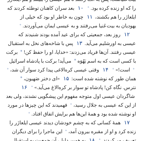
+
را که او زنده کرده بود.‏
۱۰
بعد سران کاهنان توطئه کردند که
ایلعازَر را هم بکشند،‏
۱۱
چون به خاطر او بود که خیلی از
+
یهودیان به بیت‌عَنیا می‌رفتند و به عیسی ایمان می‌آوردند.‏
۱۲
روز بعد،‏ جمعیتی که برای عید آمده بودند شنیدند که
عیسی به اورشلیم می‌آید.‏
۱۳
پس با شاخه‌های نخل به استقبال
*
عیسی رفتند.‏ آن‌ها فریاد می‌زدند:‏ «خدایا،‏ او را حفظ کن!‏
برکت
*
با کسی است که به اسم یَهُوَه
می‌آید!‏ برکت با پادشاه اسرائیل
+
+
+
است!‏»‏
۱۴
وقتی عیسی کره‌الاغی پیدا کرد سوار آن شد،‏
*
همان طور که نوشته شده است:‏
۱۵
‏«ای دختر صَهیون،‏
+
نترس.‏ نگاه کن!‏ پادشاه تو سوار بر کره‌الاغ می‌آید.‏»‏
۱۶
شاگردان عیسی اول متوجه مفهوم این پیشگویی نشدند،‏ ولی بعد
+
از این که عیسی به جلال رسید،‏
فهمیدند که این چیزها در مورد
+
او نوشته شده بود و همهٔ این‌ها هم برایش اتفاق افتاد.‏
۱۷
همهٔ کسانی که به چشم خودشان دیدند عیسی ایلعازَر را
+
زنده کرد و او از مقبره بیرون آمد،‏
این ماجرا را برای دیگران
+
تعریف می‌کردند.‏
۱۸
به همین دلیل،‏ آن جمعیت به استقبال