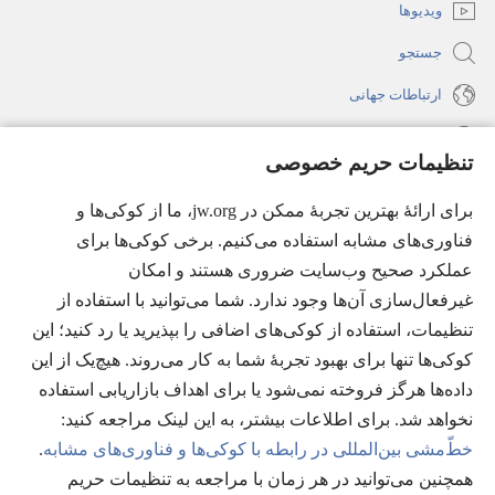
ویدیوها
می‌شود)
جستجو
ارتباطات جهانی
راهنما
تنظیمات حریم خصوصی
اهدای اعانه
(پنجره‌ای
برای ارائهٔ بهترین تجربهٔ ممکن در jw.org، ما از کوکی‌ها و
جدید
فناوری‌های مشابه استفاده می‌کنیم. برخی کوکی‌ها برای
باز
کتابخانهٔ آنلاین نشریات شاهدان یَهُوَه
عملکرد صحیح وب‌سایت ضروری هستند و امکان
(پنجره‌ای
می‌شود)
جدید
غیرفعال‌سازی آن‌ها وجود ندارد. شما می‌توانید با استفاده از
®
JW Hub
باز
(پنجره‌ای
تنظیمات، استفاده از کوکی‌های اضافی را بپذیرید یا رد کنید؛ این
می‌شود)
جدید
®
کوکی‌ها تنها برای بهبود تجربهٔ شما به کار می‌روند. هیچ‌یک از این
JW Library
باز
داده‌ها هرگز فروخته نمی‌شود یا برای اهداف بازاریابی استفاده
می‌شود)
Watchtower Library
نخواهد شد. برای اطلاعات بیشتر، به این لینک مراجعه کنید:‏
خطّ‌مشی بین‌المللی در رابطه با کوکی‌ها و فناوری‌های مشابه
.
همچنین می‌توانید در هر زمان با مراجعه به تنظیمات حریم