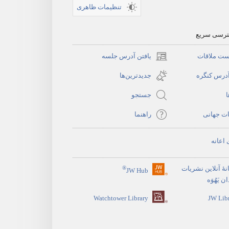
تنظیمات ظاهری
سترسی سریع
ست ملاقات
یافتن آدرس جلسه
(پنجره‌ای
جدید
آدرس کنگره
جدیدترین‌ها
باز
ا
جستجو
می‌شود)
ات جهانی
راهنما
 اعانه
نهٔ آنلاین نشریات
®
JW Hub
(پنجره‌ای
 یَهُوَه
جدید
Watchtower Library
JW Lib
باز
می‌شود)