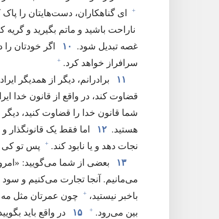
+
ای گناهکاران،‏ دست‌هایتان را پاک کن
ناراحت باشید و ماتم بگیرید و گریه کنی
غصه تبدیل شود.‏
۱۰
اگر خودتان را در
+
سرافراز خواهد کرد.‏
۱۱
برادرانم،‏ دیگر از همدیگر ایراد ن
قضاوت کند،‏ در واقع از قانون خدا ایر
شما قانون خدا را قضاوت کنید،‏ دیگر 
هستید.‏
۱۲
اما فقط یک قانونگذار و د
+
نجات دهد و یا نابود کند.‏
پس تو کی 
۱۳
بعضی از شما می‌گویید:‏ «امروز
می‌مانیم.‏ آنجا تجارت می‌کنیم و سود می
+
باخبر نیستید،‏
چون عمرتان مثل مه ا
+
بین می‌رود.‏
۱۵
در واقع باید بگویید:‏