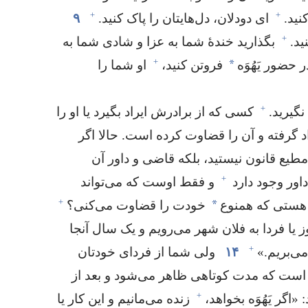
+
+
ید.‏
ای دودلان،‏ دل‌هایتان را پاک کنید.‏
۹
+
د.‏
بگذارید خندهٔ شما به عزا و شادی شما به
+
*
 حضور یَهُوَه
فروتن کنید،‏
او شما را
+
گیرید.‏
کسی که از برادرش ایراد بگیرد یا او را
اد گرفته و آن را قضاوت کرده است.‏ حالا اگر
مطیع قانون نیستید،‏ بلکه قاضی و داور آن
+
اور وجود دارد
و فقط اوست که می‌تواند
+
*
هستی که همنوع
خودت را قضاوت می‌کنی؟‏
 یا فردا به فلان شهر می‌رویم و یک سال آنجا
+
‌بریم.‏»‏
۱۴
ولی شما از فردای خودتان
ست که مدت کوتاهی ظاهر می‌شود و بعد از
+
 «اگر یَهُوَه بخواهد،‏
زنده می‌مانیم و این کار یا