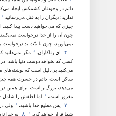
دائم در وجودتان کشمکش ایجاد می‌کند
*
ندارید؛‏ دیگران را به قتل می‌رسانید
و
چیزی که می‌خواهید دست پیدا کنید.‏
چون آن را از خدا درخواست نمی‌کنید.‏
نمی‌آورید،‏ چون با نیّت بد درخواست می‌
*
۴
ای زناکاران،‏
مگر نمی‌دانید ک
کسی که بخواهد دوست دنیا باشد،‏ در 
می‌کنید بی‌دلیل است که نوشته‌های مق
ساکن است،‏ دائم در حسرت همه چیز
می‌دهد،‏ بزرگ‌تر است.‏ برای همین در
+
مغرور است،‏
اما لطفش را شامل حال
+
۷
پس مطیع خدا باشید،‏
ولی در 
+
شما فرار خواهد کرد.‏
۸
به خدا نزد