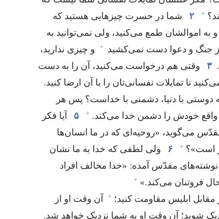
+
؟‏
۲
شما در حسرت چیزهایی هستید که
 به اموالشان طمع می‌کنید،‏ ولی نمی‌توانید به
+
 از جنگ و دعوا دست نمی‌کشید
و چیزی ندارید،‏
۳
وقتی هم درخواست می‌کنید،‏ آن را به دست
کنید تا تمایلات نفسانی‌تان را با آن ارضا کنید.‏
ه دوستی با دنیا،‏ دشمنی با خداست؟‏ پس هر
+
واقع خودش را دشمن خدا می‌کند.‏
۵
آیا فکر
دّس می‌گوید،‏ «روحیه‌ای که در ما انسان‌ها
+
 است»؟‏
۶
ولی لطفی که خدا به ما نشان
 نوشته‌های مقدّس آمده:‏ «خدا مخالف افراد
+
 فروتنان می‌کند.‏»‏
+
مقابل ابلیس مقاومت کنید؛‏
آن وقت او از
یک شوید؛‏ آن وقت او به شما نزدیک خواهد شد.‏