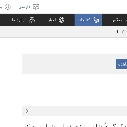
فارسی
ور
انتخاب
(پ
زبان
جد
اب مقدّس
کتابخانه
اخبار
دربارهٔ ما
با
می
4
؟‏ مگر علّتشان تمایلات نفسانی شما نیست که