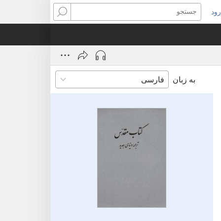
ود
نجره‌ای
جستجو
ید
ز
‌شود)
به زبان