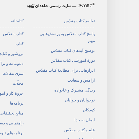
®
JW.ORG
— سایت رسمی شاهدان یَهُوَه
تعالیم کتاب مقدّس
کتابخانه
پاسخ کتاب مقدّس به پرسش‌هایی
کتاب مقدّس
مهم
کتاب
توضیح آیه‌های کتاب مقدّس
بروشور و کتابچ
دورهٔ آموزشی کتاب مقدّس
دعوتنامه و ترا
ابزارهایی برای مطالعهٔ کتاب مقدّس
سری مقالات
آرامش و سعادت
مجلّات
زندگی مشترک و خانواده
جزوهٔ کار و آم
نوجوانان و جوانان
برنامه‌ها
کودکان
منابع تحقیقاتی
ایمان به خدا
راهنمایی و دس
علم و کتاب مقدّس
برنامه‌های تلوی