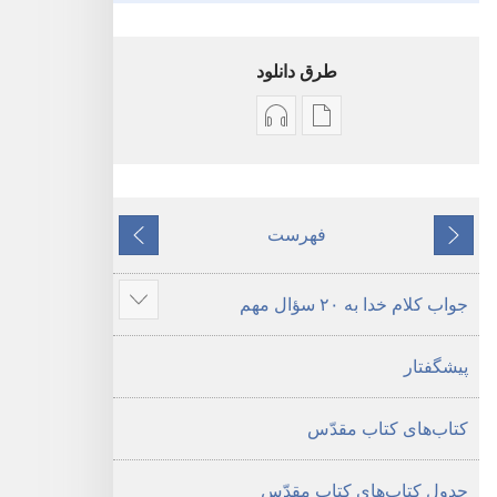
طرق دانلود
گزینۀ
گزینۀ
دانلود
دانلود
نشریات
فایل‌های
کتاب
صوتی
فهرست
قبلی
مقدّس
کتاب
بعدی
—‏
مقدّس
جواب کلام خدا به ۲۰ سؤال مهم
ترجمهٔ
—‏
نمای
دنیای
ترجمهٔ
مطالب
پیشگفتار
جدید
دنیای
بیشتر
جدید
کتاب‌های کتاب مقدّس
جدول کتاب‌های کتاب مقدّس