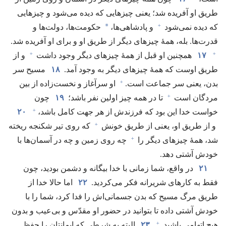
طریق او آفریده شد؛‏ یعنی چیزهایی که دیده می‌شود و چیزهایی
+
*
که دیده نمی‌شود
و پادشاهی‌ها،‏
حکومت‌ها،‏ دولت‌ها و
قدرت‌ها.‏ بله،‏ همهٔ چیزهای دیگر از طریق او و برای او آفریده شد.‏
+
+
۱۷
همچنین او قبل از همهٔ چیزهای دیگر وجود داشت
و از
طریق اوست که همهٔ چیزهای دیگر به وجود آمد.‏
۱۸
مسیح سر
+
بدن،‏ یعنی سر جماعت است.‏
او سرآغاز و نخست‌زاده از بین
+
مردگان است
تا در همه چیز اولین نفر باشد؛‏
۱۹
چون
+
خواست خدا این بود که فرزندش از هر جهت کامل باشد،‏
۲۰
+
و از طریق او،‏ یعنی از طریق خونش
که روی تیر شکنجه ریخته
+
شد،‏ همهٔ چیزهای دیگر را
چه روی زمین و چه در آسمان‌ها با
خودش آشتی دهد.‏
۲۱
در واقع،‏ شما زمانی با خدا بیگانه و دشمن بودید،‏ چون
فقط به کارهای شریرانه فکر می‌کردید.‏
۲۲
اما حالا خدا از
طریق مرگ مسیح که بدن جسمانی‌اش را فدا کرد،‏ شما را با
خودش آشتی داده تا بتوانید در حضور او مقدّس و بی‌عیب و بدون
+
هیچ اتهامی باشید.‏
۲۳
البته به شرطی که ایمانتان را حفظ