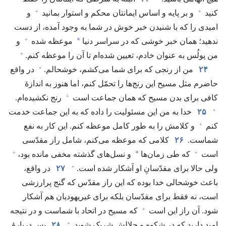
+
+
کنید
و بر پایه و اساس ایمانتان محکم و استوار بمانید
و
امیدی را که با شنیدن خبر خوش در شما به وجود آمده،‏ از دست
+
*
ندهید؛‏ همان خبر خوشی که در سراسر دنیا
موعظه شده
و
+
من پولُس به عنوان خادم،‏ تعیین شده‌ام تا آن را موعظه کنم.‏
+
۲۴
من از رنجی که برای شما می‌کشم،‏ خوشحالم.‏
در واقع
حاضرم مثل مسیح این رنج‌ها را تحمّل کنم،‏ اما هنوز به اندازهٔ
+
کافی برای بدن مسیح که همان جماعت است
رنج نکشیده‌ام.‏
+
۲۵
خدا به من این مسئولیت را داده که به این جماعت خدمت
+
کنم
و کلامش را به طور کامل موعظه کنم.‏ این کار به نفع
شماست.‏
۲۶
کلامی که موعظه می‌کنم،‏ شامل راز مقدّسی
+
+
*
است
که طی زمان‌ها
و نسل‌های گذشته مخفی مانده بود،‏
+
ولی حالا برای مقدّسانِ او آشکار شده است.‏
۲۷
در واقع،‏
باعث خوشحالی خدا بوده که این راز مقدّس که گنج پرارزشی
است،‏ نه فقط برای مقدّسان بلکه برای غیریهودیان هم آشکار
+
شود.‏ آن راز این است
که مسیح در اتحاد با شماست و در نتیجه
+
امید دارید که در شکوه و جلالش شریک شوید.‏
۲۸
پس دربارهٔ