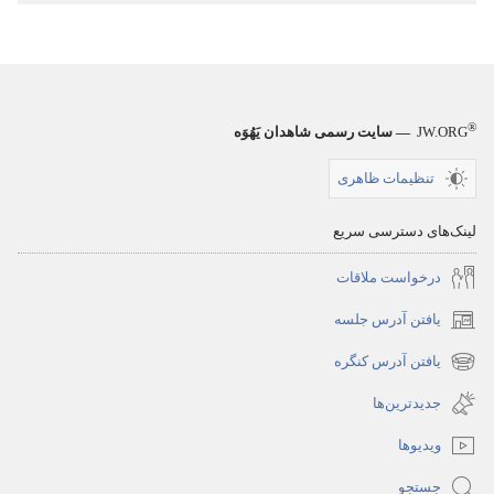
®
JW.ORG
— سایت رسمی شاهدان یَهُوَه
تنظیمات ظاهری
لینک‌های دسترسی سریع
درخواست ملاقات
یافتن آدرس جلسه
(پنجره‌ای
جدید
یافتن آدرس کنگره
(پنجره‌ای
باز
جدید
جدیدترین‌ها
می‌شود)
باز
ویدیوها
می‌شود)
جستجو