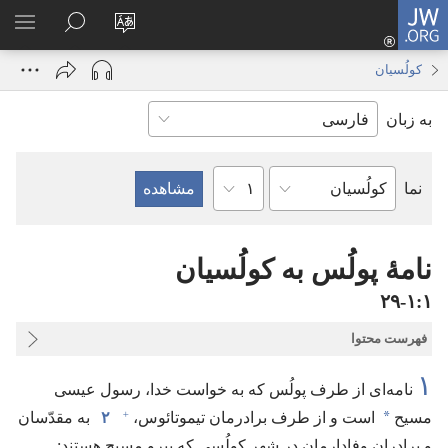
JW.ORG
ورود
زبان
در
فهر
(پنجره‌ای
سایت
JW.ORG
انتخ
جدید
کولُسیان
را
جستجو
باز
به زبان
تغییر
کنید
می‌شود)
دهید
فصل
نما
کتاب
کتاب
مقدّس
نامهٔ پولُس به کولُسیان
۱‏:‏۱‏-‏۲۹
فهرست محتوا
۱
نامه‌ای از طرف پولُس که به خواست خدا،‏ رسول عیسی
+
*
مسیح
است و از طرف برادرمان تیموتائوس،‏
۲
به مقدّسان
و برادران وفادارمان در شهر کولُسی که پیرو مسیح هستند:‏