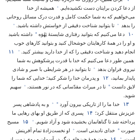
+
از دعا کردن برایتان دست نکشیده‌ایم.‏
همیشه از خدا
می‌خواهیم که به شما حکمت کامل و قدرت درک مسائل روحانی
+
+
را بدهد
تا بتوانید شناخت دقیقی از خواستش داشته باشید.‏
*
۱۰
دعا می‌کنیم که بتوانید رفتاری شایستهٔ یَهُوَه
داشته باشید
و او را در همهٔ کارهایتان خوشحال کنید و بتوانید کارهای خوب
+
انجام دهید و شناخت دقیقی را که از خدا دارید بیشتر کنید.‏
۱۱
همین طور دعا می‌کنیم که خدا با قدرت پرشکوهش به شما
+
نیروی فراوان بدهد
تا بتوانید در هر شرایطی با صبر و شادی
پایدار بمانید،‏
۱۲
و پدرمان خدا را شکر کنید؛‏ خدایی که شما را
+
*
لایق دانست
تا در میراث مقدّسانی که در نور هستند،‏
سهیم
شوید.‏
+
*
۱۳
خدا ما را از تاریکی بیرون آورد
و به پادشاهی پسر
عزیزش منتقل کرد؛‏
۱۴
پسری که از طریق او بهای رهایی ما
+
پرداخته شد تا گناهانمان بخشیده شود و آزاد شویم.‏
۱۵
مسیح
+
*
صورت
خدای نادیدنی است.‏
او نخست‌زادهٔ تمام آفرینش
+
است،‏
۱۶
چون همهٔ چیزهای دیگر در آسمان و روی زمین از