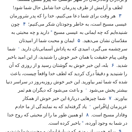
لطف و آرامش از طرف پدرمان خدا شامل حال شما شود!‏
۳
هر وقت برای شما دعا می‌کنیم،‏ خدا را که پدر سَرورمان
عیسی مسیح است،‏ به خاطر وجودتان شکر می‌کنیم؛‏
۴
چون
*
شنیده‌ایم که چه ایمانی به عیسی مسیح
دارید و چه محبتی به
مقدّسان نشان می‌دهید.‏
۵
ایمان و محبت شما از امیدتان
+
سرچشمه می‌گیرد،‏ امیدی که به پاداش آسمانی‌تان دارید.‏
شما
وقتی پیام حقیقت یا همان خبر خوش را شنیدید،‏ از این امید باخبر
شدید.‏
۶
بله،‏ این خبر خوش به گوشتان رسید و از روزی که آن
را شنیدید و دقیقاً درک کردید که لطف خدا واقعاً چیست،‏ باعث
شده که شما ثمر بیاورید.‏ این خبر خوش روزبه‌روز در سراسر دنیا
+
بیشتر پخش می‌شود
و باعث می‌شود که دیگران هم ثمر
بیاورند.‏
۷
شما چیزهایی دربارهٔ این خبر خوش از همکار
+
عزیزمان اِپافْراس
یاد گرفته‌اید که به نمایندگی از ما خادم
وفادار مسیح است.‏
۸
او همین طور ما را از محبتی که روح خدا
*
در شما به وجود آورده،‏
باخبر کرده است.‏
۹
برای همین،‏ از روزی که دربارهٔ ایمان و محبت شما شنیدیم،‏