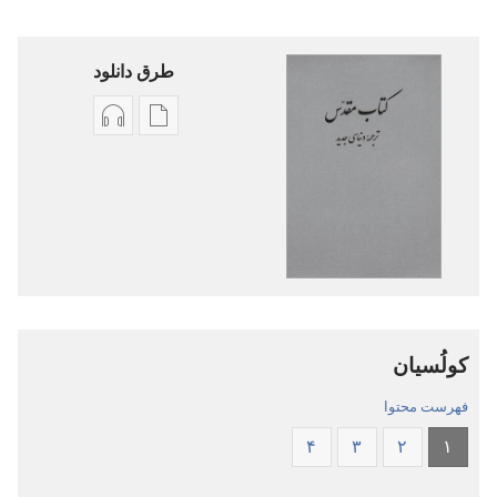
طرق دانلود
گزینۀ
گزینۀ
دانلود
دانلود
نشریات
فایل‌های
کتاب
صوتی
مقدّس
کتاب
—‏
مقدّس
ترجمهٔ
—‏
دنیای
ترجمهٔ
کولُسیان
جدید
دنیای
جدید
فهرست محتوا
۴
۳
۲
۱