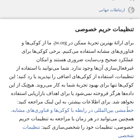
ارتباطات جهانی
راهنما
تنظیمات حریم خصوصی
اهدای اعانه
(پنجره‌ای
برای ارائهٔ بهترین تجربهٔ ممکن در jw.org، ما از کوکی‌ها و
جدید
فناوری‌های مشابه استفاده می‌کنیم. برخی کوکی‌ها برای
باز
کتابخانهٔ آنلاین نشریات شاهدان یَهُوَه
عملکرد صحیح وب‌سایت ضروری هستند و امکان
(پنجره‌ای
می‌شود)
جدید
غیرفعال‌سازی آن‌ها وجود ندارد. شما می‌توانید با استفاده از
®
JW Hub
باز
(پنجره‌ای
تنظیمات، استفاده از کوکی‌های اضافی را بپذیرید یا رد کنید؛ این
می‌شود)
جدید
®
کوکی‌ها تنها برای بهبود تجربهٔ شما به کار می‌روند. هیچ‌یک از این
JW Library
باز
داده‌ها هرگز فروخته نمی‌شود یا برای اهداف بازاریابی استفاده
می‌شود)
Watchtower Library
نخواهد شد. برای اطلاعات بیشتر، به این لینک مراجعه کنید:‏
خطّ‌مشی بین‌المللی در رابطه با کوکی‌ها و فناوری‌های مشابه
.
همچنین می‌توانید در هر زمان با مراجعه به تنظیمات حریم
خصوصی، تنظیمات خود را شخصی‌سازی کنید:‏
تنظیمات
Copyright
© 2026 Watch Tower Bible and Tract Society of Pennsylvania.
شخصی